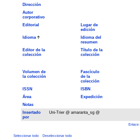
Dirección
Autor
corporativo
Editorial
Lugar de
edición
Idioma
Idioma del
resumen
Editor de la
Título de la
colección
colección
Volumen de
Fascículo
la colección
de la
colección
ISSN
ISBN
Área
Expedición
Notas
Insertado
Uni-Trier @ amaranta_sg @
por
Enlace 
Seleccionar todo
Deseleccionar todo