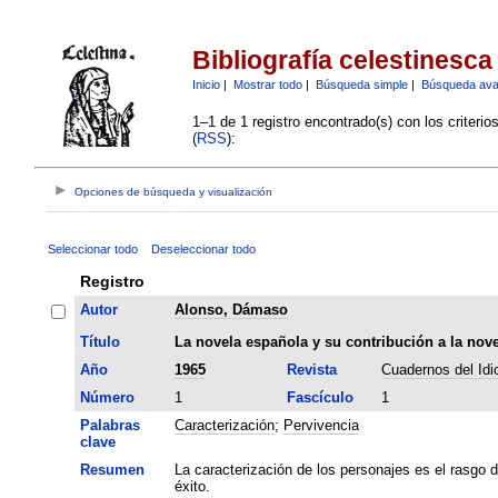
Bibliografía celestinesca
Inicio
|
Mostrar todo
|
Búsqueda simple
|
Búsqueda av
1–1 de 1 registro encontrado(s) con los criteri
(
RSS
):
Opciones de búsqueda y visualización
Seleccionar todo
Deseleccionar todo
Registro
Autor
Alonso, Dámaso
Título
La novela española y su contribución a la nov
Año
1965
Revista
Cuadernos del Id
Número
1
Fascículo
1
Palabras
Caracterización
;
Pervivencia
clave
Resumen
La caracterización de los personajes es el rasgo d
éxito.