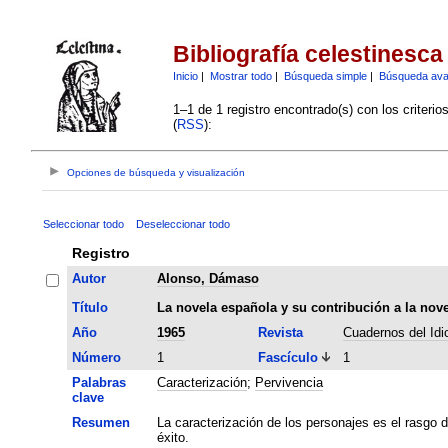
Bibliografía celestinesca
Inicio
|
Mostrar todo
|
Búsqueda simple
|
Búsqueda av
1–1 de 1 registro encontrado(s) con los criteri
(
RSS
):
Opciones de búsqueda y visualización
Seleccionar todo
Deseleccionar todo
Registro
Autor
Alonso, Dámaso
Título
La novela española y su contribución a la nov
Año
1965
Revista
Cuadernos del Id
Número
1
Fascículo
1
Palabras
Caracterización
;
Pervivencia
clave
Resumen
La caracterización de los personajes es el rasgo d
éxito.