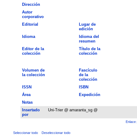
Dirección
Autor
corporativo
Editorial
Lugar de
edición
Idioma
Idioma del
resumen
Editor de la
Título de la
colección
colección
Volumen de
Fascículo
la colección
de la
colección
ISSN
ISBN
Área
Expedición
Notas
Insertado
Uni-Trier @ amaranta_sg @
por
Enlace 
Seleccionar todo
Deseleccionar todo