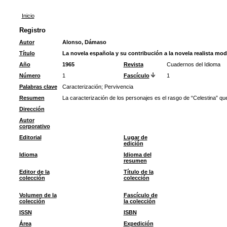
Inicio
Registro
Autor
Alonso, Dámaso
Título
La novela española y su contribución a la novela realista mo
Año
1965
Revista
Cuadernos del Idioma
Número
1
Fascículo
1
Palabras clave
Caracterización
;
Pervivencia
Resumen
La caracterización de los personajes es el rasgo de “Celestina” que 
Dirección
Autor
corporativo
Editorial
Lugar de
edición
Idioma
Idioma del
resumen
Editor de la
Título de la
colección
colección
Volumen de la
Fascículo de
colección
la colección
ISSN
ISBN
Área
Expedición