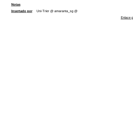
Notas
Insertado por
Uni-Trier @ amaranta_sg @
Enlace p