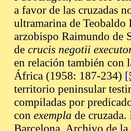
a favor de las cruzadas n
ultramarina de Teobaldo I
arzobispo Raimundo de Sev
de
crucis negotii executo
en relación también con 
África (1958: 187-234)
[
territorio peninsular tes
compiladas por predicado
con
exempla
de cruzada. 
Barcelona, Archivo de la