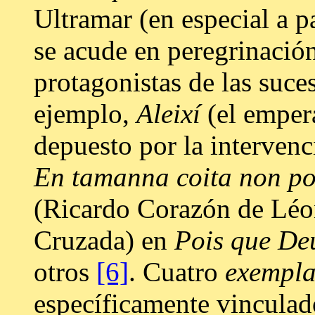
Ultramar (en especial a pa
se acude en peregrinación
protagonistas de las suce
ejemplo,
Aleixí
(el empera
depuesto por la intervenc
En tamanna coita non po
(Ricardo Corazón de Léon
Cruzada) en
Pois que Deu
otros
[6]
. Cuatro
exempl
específicamente vinculad