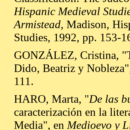
Hispanic Medieval Studi
Armistead
, Madison, His
Studies, 1992, pp. 153-1
GONZÁLEZ, Cristina, "T
Dido, Beatriz y Nobleza
111.
HARO, Marta, "
De las b
caracterización en la lite
Media", en
Medioevo y Li