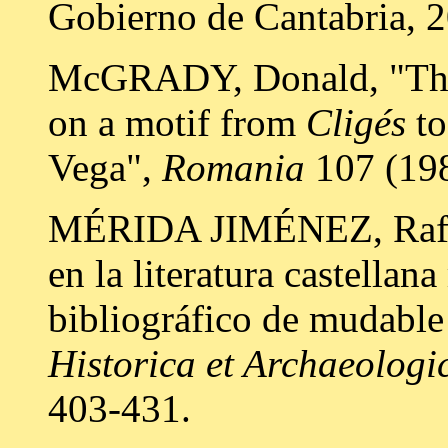
Gobierno de Cantabria, 
McGRADY, Donald, "The h
on a motif from
Cligés
t
Vega",
Romania
107 (198
MÉRIDA JIMÉNEZ, Rafael
en la literatura castellan
bibliográfico de mudable
Historica et Archaeologi
403-431.