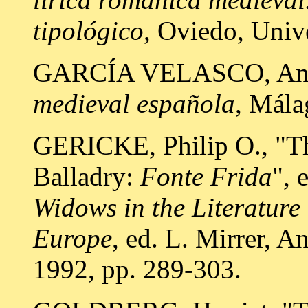
tipológico
, Oviedo, Univ
GARCÍA VELASCO, Ant
medieval española
, Mála
GERICKE, Philip O., "Th
Balladry:
Fonte Frida
", 
Widows in the Literature
Europe
, ed. L. Mirrer, A
1992, pp. 289-303.