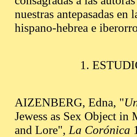
consagradas a las autoras
nuestras antepasadas en la
hispano-hebrea e iberorr
1. ESTUD
AIZENBERG, Edna, "
Un
Jewess as Sex Object in 
and Lore",
La Corónica
1