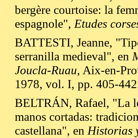
bergère courtoise: la fe
espagnole",
Etudes corse
BATTESTI, Jeanne, "Tipo
serranilla medieval", en
M
Joucla-Ruau
, Aix-en-Pro
1978, vol. I, pp. 405-442
BELTRÁN, Rafael, "La le
manos cortadas: tradicione
castellana", en
Historias 