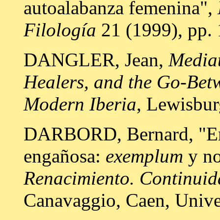
autoalabanza femenina",
Filología
21 (1999), pp. 
DANGLER, Jean,
Mediat
Healers, and the Go-Bet
Modern Iberia
, Lewisbur
DARBORD, Bernard, "En 
engañosa:
exemplum
y no
Renacimiento. Continuid
Canavaggio, Caen, Univer