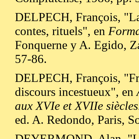
DELPECH, François, "La 
contes, rituels", en
Formas
Fonquerne y A. Egido, Za
57-86.
DELPECH, François, "Fr
discours incestueux", en
aux XVIe et XVIIe siècles.
ed. A. Redondo, Paris, S
DEYERMOND, Alan, "Lust