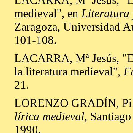
medieval", en
Literatura 
Zaragoza, Universidad A
101-108.
LACARRA, Mª Jesús, "El 
la literatura medieval",
F
21.
LORENZO GRADÍN, Pil
lírica medieval
, Santiag
1990.