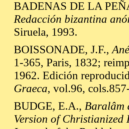
BADENAS DE LA PEÑA
Redacción bizantina an
Siruela, 1993.
BOISSONADE, J.F.,
Ané
1-365, Paris, 1832; reimp
1962. Edición reproduci
Graeca
, vol.96, cols.857
BUDGE, E.A.,
Baralâm a
Version of Christianized