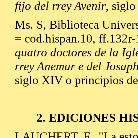
fijo del rrey Avenir
, sigl
Ms. S, Biblioteca Univer
= cod.hispan.10, ff.132r-
quatro doctores de la Igl
rrey Anemur e del Josap
siglo XIV o principios d
2. EDICIONES H
LAUCHERT, F., "La estor