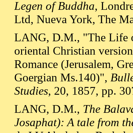
Legen of Buddha
, Londr
Ltd, Nueva York, The Ma
LANG, D.M., "The Life o
oriental Christian versio
Romance (Jerusalem, Gree
Goergian Ms.140)",
Bull
Studies
, 20, 1857, pp. 3
LANG, D.M.,
The Balav
Josaphat): A tale from th