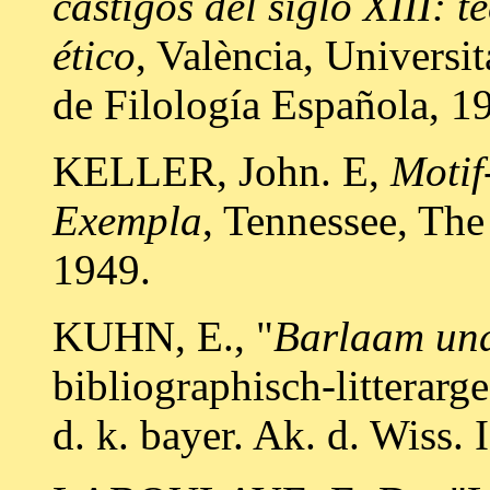
castigos del siglo XIII: 
ético
, València, Universi
de Filología Española, 1
KELLER, John. E,
Motif
Exempla
, Tennessee, The
1949.
KUHN, E., "
Barlaam un
bibliographisch-litterarg
d. k. bayer. Ak. d. Wiss. 