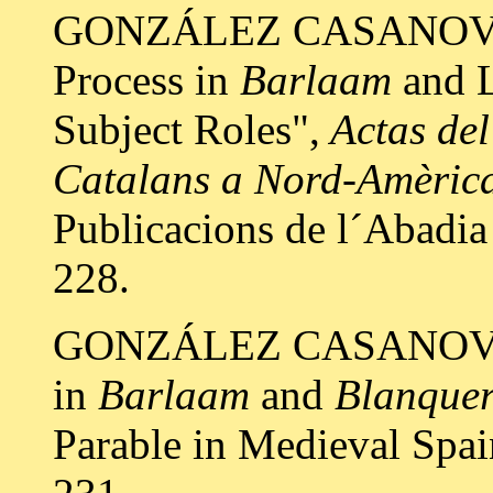
GONZÁLEZ CASANOVAS,
Process in
Barlaam
and L
Subject Roles",
Actas del
Catalans a Nord-Amèric
Publicacions de l´Abadia
228.
GONZÁLEZ CASANOVAS, 
in
Barlaam
and
Blanque
Parable in Medieval Spa