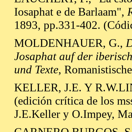
Iosaphat e de Barlaam",
1893, pp.331-402. (Cód
MOLDENHAUER, G.,
D
Josaphat auf der iberisc
und Texte
, Romanistische
KELLER, J.E. Y R.W.L
(edición crítica de los ms
J.E.Keller y O.Impey, Ma
CARNERO BURGOS, S.