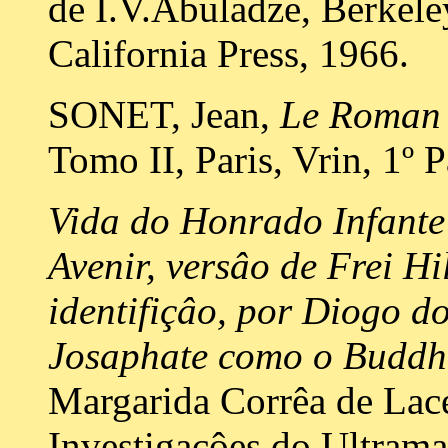
de I.V.Abuladze, Berkele
California Press, 1966.
SONET, Jean,
Le Roman 
Tomo II, Paris, Vrin, 1º P
Vida do Honrado Infante 
Avenir, versâo de Frei Hi
identifiçâo, por Diogo d
Josaphate como o Budd
Margarida Corrêa de Lace
Investigaçôes do Ultrama