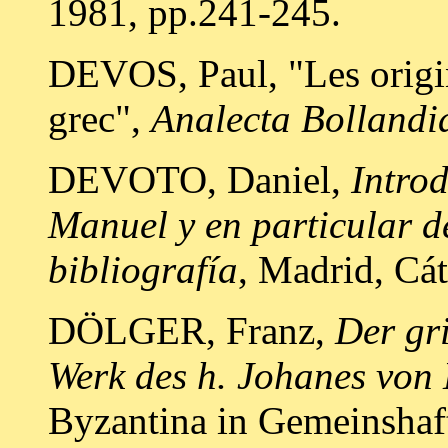
1981, pp.241-245.
DEVOS, Paul, "Les origi
grec",
Analecta Bollandi
DEVOTO, Daniel,
Intro
Manuel y en particular 
bibliografía
, Madrid, Cá
DÖLGER, Franz,
Der gr
Werk des h. Johanes vo
Byzantina in Gemeinshaf