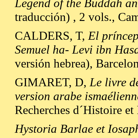
Legend of the Buddah an
traducción) , 2 vols., Ca
CALDERS, T,
El prínce
Semuel ha- Levi ibn Has
versión hebrea), Barcelon
GIMARET, D,
Le livre 
version arabe ismaélienn
Recherches d´Histoire et 
Hystoria Barlae et Iosap