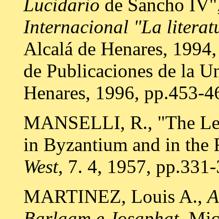
Lucidario
de Sancho IV"
Internacional "La litera
Alcalá de Henares, 1994,
de Publicaciones de la U
Henares, 1996, pp.453-4
MANSELLI, R., "The Leg
in Byzantium and in the
West
, 7. 4, 1957, pp.331
MARTINEZ, Louis A.,
A
Barlaam e Josaphat
, Mic