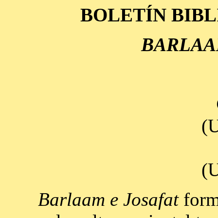
BOLETÍN BIB
BARLAA
(U
(U
Barlaam e Josafat
forma