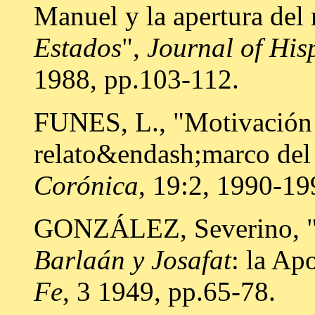
Manuel y la apertura del 
Estados
",
Journal of His
1988, pp.103-112.
FUNES, L., "Motivación y
relato&endash;marco de
Corónica
, 19:2, 1990-19
GONZÁLEZ, Severino, "U
Barlaán y Josafat
: la Ap
Fe
, 3 1949, pp.65-78.