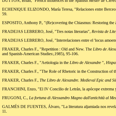
DUTTON, Brian, "French influences in the Spanish
Mester de Clere
ECHENIQUE ELIZONDO, María Teresa, "Relaciones entre Berceo
59.
ESPOSITO, Anthony P., "(Re)covering the Chiasmus: Restoring the
FRADEJAS LEBRERO, José, "Tres notas literarias",
Revista de Lit
FRADEJAS LEBRERO, José, "Interrelaciones entre el 'locus amoenu
FRAKER, Charles F., "Repetition : Old and New. The
Libro de Alex
and Spanish-American Studies:,1985), 95-106.
FRAKER, Charles F., "Aetiologia in the
Libro de Alexandre
",
Hispa
FRAKER, Charles F., "The Role of Rhetoric in the Construction of 
FRAKER, Charles F.,
The Libro de Alexandre. Medieval Epic and Sil
FRANCHINI, Enzo, "El IV Concilio de Letrán, la apócope extrema y
FRUGONI, C.,
La fortuna di Alessandro Magno dall'antichità al Me
GALMÉS DE FUENTES, Álvaro, "La literatura aljamiada nos revela e
11.