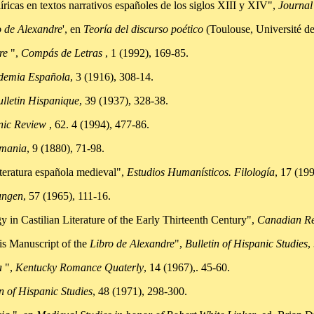
icas en textos narrativos españoles de los siglos XIII y XIV",
Journal
o de Alexandre
', en
Teoría del discurso poético
(Toulouse, Université de
re
",
Compás de Letras
, 1 (1992), 169-85.
ademia Española
, 3 (1916), 308-14.
ulletin Hispanique
, 39 (1937), 328-38.
nic Review
, 62. 4 (1994), 477-86.
mania
, 9 (1880), 71-98.
eratura española medieval",
Estudios Humanísticos. Filología
, 17 (19
ungen
, 57 (1965), 111-16.
Castilian Literature of the Early Thirteenth Century",
Canadian Re
s Manuscript of the
Libro de Alexandre
",
Bulletin of Hispanic Studies
,
a
",
Kentucky Romance Quaterly
, 14 (1967),. 45-60.
in of Hispanic Studies
, 48 (1971), 298-300.