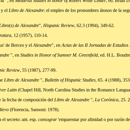
cia
", en
Medieval Studies in honor of Robert White Linker
, ed. Brian D
 y el
Libro de Alexandre
: el empleo de los pronombres átonos de la se
Libro
(s)
de Alexandre
",
Hispanic Review
, 62.3 (1994), 349-62.
eratura
, 12 (1957), 110-14.
s' de Berceo y el
Alexandre
", en
Actas de las II Jornadas de Estudios
andre
", en
Studies in Honor of Sumner M. Greenfield
, ed. H.L. Boudr
nic Review
, 55 (1987), 277-99.
the
Libro de Alexandre
",
Bulletin of Hispanic Studies
, 65. 4 (1988), 353
ver Latin
(Chapel Hill, North Carolina Studies in the Romance Languag
 la fecha de composición del
Libro de Alexandre
",
La Corónica
, 25. 
dievo
(Florencia, Sansoni: 1978).
l secreto: ant. esp.
consograr
'emparentar por afinidad o por razón d