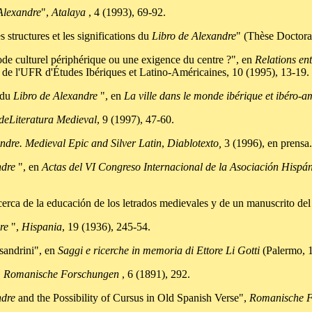
Alexandre
",
Atalaya
, 4 (1993), 69-92.
tructures et les significations du
Libro de Alexandre
" (Thèse Doctora
e culturel périphérique ou une exigence du centre ?", en
Relations ent
s de l'UFR d'Études Ibériques et Latino-Américaines, 10 (1995), 13-19.
 du
Libro de Alexandre
", en
La ville dans le monde ibérique et ibéro-a
 deLiteratura Medieval
, 9 (1997), 47-60.
ndre. Medieval Epic and Silver Latin
,
Diablotexto,
3 (1996), en prensa.
ndre
", en
Actas del VI Congreso Internacional de la Asociación Hispá
la educación de los letrados medievales y de un manuscrito de
dre
",
Hispania
, 19 (1936), 245-54.
sandrini", en
Saggi e ricerche in memoria di Ettore Li Gotti
(Palermo, 
,
Romanische Forschungen
, 6 (1891), 292.
ndre
and the Possibility of Cursus in Old Spanish Verse",
Romanische 