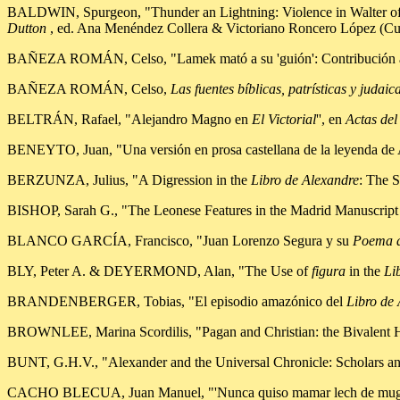
BALDWIN, Spurgeon, "Thunder an Lightning: Violence in Walter of
Dutton
, ed. Ana Menéndez Collera & Victoriano Roncero López (Cue
BAÑEZA ROMÁN, Celso, "Lamek mató a su 'guión': Contribución al 
BAÑEZA ROMÁN, Celso,
Las fuentes bíblicas, patrísticas y judai
BELTRÁN, Rafael, "Alejandro Magno en
El Victorial
'', en
Actas de
BENEYTO, Juan, "Una versión en prosa castellana de la leyenda d
BERZUNZA, Julius, "A Digression in the
Libro de Alexandre
: The S
BISHOP, Sarah G., "The Leonese Features in the Madrid Manuscript
BLANCO GARCÍA, Francisco, "Juan Lorenzo Segura y su
Poema d
BLY, Peter A. & DEYERMOND, Alan, "The Use of
figura
in the
Li
BRANDENBERGER, Tobias, "El episodio amazónico del
Libro de
BROWNLEE, Marina Scordilis, "Pagan and Christian: the Bivalent 
BUNT, G.H.V., "Alexander and the Universal Chronicle: Scholars an
CACHO BLECUA, Juan Manuel, "'Nunca quiso mamar lech de mugier r