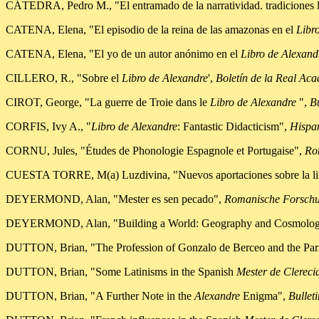
CÁTEDRA, Pedro M., "El entramado de la narratividad. tradiciones lír
CATENA, Elena, "El episodio de la reina de las amazonas en el
Libr
CATENA, Elena, "El yo de un autor anónimo en el
Libro de Alexand
CILLERO, R., "Sobre el
Libro de Alexandre
',
Boletín de la Real Ac
CIROT, George, "La guerre de Troie dans le
Libro de Alexandre
",
B
CORFIS, Ivy A., "
Libro de Alexandre
: Fantastic Didacticism",
Hispa
CORNU, Jules, "Études de Phonologie Espagnole et Portugaise",
Ro
CUESTA TORRE, M(a) Luzdivina, "Nuevos aportaciones sobre la lit
DEYERMOND, Alan, "Mester es sen pecado",
Romanische Forsch
DEYERMOND, Alan, "Building a World: Geography and Cosmology in 
DUTTON, Brian, "The Profession of Gonzalo de Berceo and the Pari
DUTTON, Brian, "Some Latinisms in the Spanish
Mester de Clereci
DUTTON, Brian, "A Further Note in the
Alexandre
Enigma",
Bullet