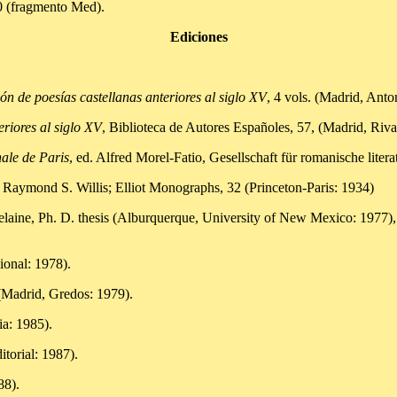
0 (fragmento Med).
Ediciones
ón de poesías castellanas anteriores al siglo XV
, 4 vols. (Madrid, Ant
eriores al siglo XV
, Biblioteca de Autores Españoles, 57, (Madrid, Riv
nale de Paris
, ed. Alfred Morel-Fatio, Gesellschaft für romanische liter
. Raymond S. Willis; Elliot Monographs, 32 (Princeton-Paris: 1934)
aine, Ph. D. thesis (Alburquerque, University of New Mexico: 1977), 
ional: 1978).
(Madrid, Gredos: 1979).
ia: 1985).
torial: 1987).
88).