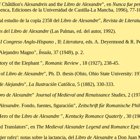
 Châtillon's
Alexandreis
and the
Libro de Alexandre
", en
Nunca fue pen
nca, Ediciones de la Universidad de Castilla-La Mancha, 1996), 77-1
estudio de la copla 2358 del
Libro de Alexandre
",
Revista de Literat
cas del Libro de Alexandre
(Las Palmas, ed. del autor, 1992).
l I Congreso Anglo-Hispano
, II:
Literatura
, eds. A. Deyermond & R. Pen
e Alejandro Magno",
Ínsula
, 37 (1949), p. 2.
tory of the Elephant ",
Romanic Review
, 18 (1927), 238-45.
 of
Libro de Alexandre
", Ph. D. thesis (Ohio, Ohio State University: 19
e Alejandro
",
La Ilustración Católica
, 5 (1882), 330-333.
bro de Alexandre
"
Journal of Medieval and Renaissance Studies
, 2 (19
 Alexandre
. Fondo, fuentes, figuración",
Zeitschrift für Romanische Phil
Hero of the
Libro de Alexandre
",
Kentucky Romance Quaterly
, 30 (19
d Translators", en
The Medieval Alexander Legend and Romance Epic. 
afez': notas sobre la lactancia, del
Libro de Alexandre
a Don Juan 