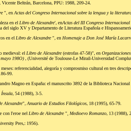
, Vicente Beltrán, Barcelona, PPU: 1988, 209-24.
re
", en
Actas del Congreso Internacional sobre la lengua y la literatu
leza en el
Libro de Alexandre
', en
Actas del III Congreso Internacional
ola del siglo XV y Departamento de Literatura Española e Hispanoamer
os en el
Libro de Alexandre
", en
Homenaje a Don José María Lacarra 
o medieval: el
Libro de Alexandre
(estrofas 47-58)", en
Organizaciones 
e, mayo 198O)
, (Université de Toulouse-Le Mirail-Universidad Complut
 referencialidad, alegoría y comprosmiso cultural en tres descripci
186-99.
dro Magno en España: el manuscrito 3892 de la Biblioteca Nacional
,
Ínsula
, 54 (1988), 3-5.
de Alexandre
",
Anuario de Estudios Filológicos
, 18 (1995), 65-79.
e con l'eroe nel
Libro de Alexandre
"
, Medioevo Romanzo
, 13 (1988),
ersity Pres,: 1956).