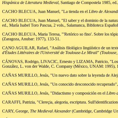
Hispánica de Literatura Medieval
, Santiago de Compostela 1985, ed.
CACHO BLECUA, Juan Manuel, "La tienda en el
Libro de Alexand
CACHO BLECUA, Juan Manuel, "El saber y el dominio de la natura
ed., María Isabel Toro Pascua, 2 vols., Salamanca, Biblioteca Españ
CACHO BLECUA, Maria Teresa, "'Retórico so fino'. Sobre los tópic
(Zaragoza, Anubar: 1977), 133-51.
CANO AGUILAR, Rafael, "Análisis filológico lingüístico de un text
d'Études Littéraires de l'Université de Toulouse-Le Mirail" (Toulous
CÁNOVAS, Rodrigo, LIVACIC, Ernesto y LIZAMA, Patricio, "Los meses:
González, L. von der Walde, C. Company (México, UNAM: 1995), 
CAÑAS MURILLO, Jesús, "Un nuevo dato sobre la leyenda de Alejan
CAÑAS MURILLO, Jesús, "Un conocido desconocido recuperado"
CAÑAS MURILLO, Jesús, "Didactismo y composición en el
Libro 
CARAFFI, Patrizia, "Clereçia, alegoria, escriptura. Sull'identificazion
CARY, George,
The Medieval Alexander
(Cambridge, Cambridge Univ