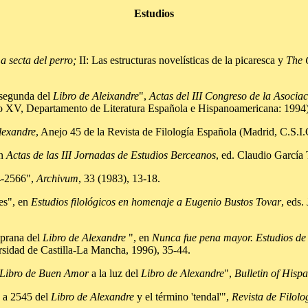
Estudios
a secta del perro;
II: Las estructuras novelísticas de la picaresca y
The 
 segunda del
Libro de Aleixandre
",
Actas del III Congreso de la Asocia
lo XV, Departamento de Literatura Española e Hispanoamericana: 1994),
Alexandre
, Anejo 45 de la Revista de Filología Española (Madrid, C.S.I.
en
Actas de las III Jornadas de Estudios Berceanos
, ed. Claudio García
4-2566",
Archivum
, 33 (1983), 13-18.
es", en
Estudios filológicos en homenaje a Eugenio Bustos Tovar
, eds.
mprana del
Libro de Alexandre
", en
Nunca fue pena mayor. Estudios de 
sidad de Castilla-La Mancha, 1996), 35-44.
Libro de Buen Amor
a la luz del
Libro de Alexandre
",
Bulletin of Hispa
 a 2545 del
Libro de Alexandre
y el término 'tendal'",
Revista de Filol