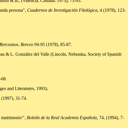
utton & al., (Valencia, Castalia: 1973), 73-93.
gunda persona",
Cuadernos de Investigación Filológica
, 4 (1978), 123-
 Berceanos. Berceo 94-95
(1978), 85-87.
eau & L. González del Valle (Lincoln, Nebraska, Society of Spanish
-68.
es and Literatures, 1993).
2 (1997), 31-74.
e matrimonio'",
Boletín de la Real Academia Española,
74, (1994), 7-