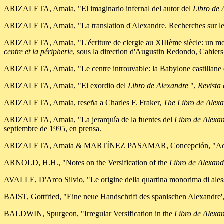
ARIZALETA, Amaia, "El imaginario infernal del autor del
Libro de 
ARIZALETA, Amaia, "La translation d'Alexandre. Recherches sur les s
ARIZALETA, Amaia, "L'écriture de clergie au XIIIème siècle: un mod
centre et la péripherie
, sous la direction d'Augustin Redondo, Cahier
ARIZALETA, Amaia, "Le centre introuvable: la Babylone castillane
ARIZALETA, Amaia, "El exordio del
Libro de Alexandre
",
Revista
ARIZALETA, Amaia, reseña a Charles F. Fraker,
The Libro de Alexa
ARIZALETA, Amaia, "La jerarquía de la fuentes del
Libro de Alexa
septiembre de 1995, en prensa.
ARIZALETA, Amaia & MARTÍNEZ PASAMAR, Concepción, "Acerca de 
ARNOLD, H.H., "Notes on the Versification of the
Libro de Alexan
AVALLE, D'Arco Silvio, "Le origine della quartina monorima di ales
BAIST, Gottfried, "Eine neue Handschrift des spanischen Alexandre'
BALDWIN, Spurgeon, "Irregular Versification in the
Libro de Alexa