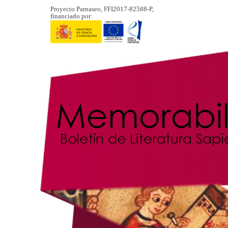
Proyecto Parnaseo, FFI2017-82588-P,
financiado por: