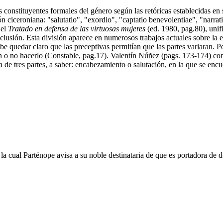
 constituyentes formales del género según las retóricas establecidas en s
ón ciceroniana: "salutatio", "exordio", "captatio benevolentiae", "narra
 el
Tratado en defensa de las virtuosas mujeres
(ed. 1980, pag.80), unifi
conclusión. Esta división aparece en numerosos trabajos actuales sobre
e quedar claro que las preceptivas permitían que las partes variaran. P
n o no hacerlo (Constable, pag.17). Valentín Núñez (pags. 173-174) concl
 de tres partes, a saber: encabezamiento o salutación, en la que se encu
e la cual Parténope avisa a su noble destinataria de que es portadora de 