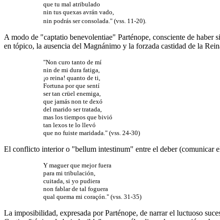
que tu mal atribulado
nin tus quexas avrán vado,
nin podrás ser consolada." (vss. 11-20).
A modo de "captatio benevolentiae" Parténope, consciente de haber si
en tópico, la ausencia del Magnánimo y la forzada castidad de la Rei
"Non curo tanto de mí
nin de mi dura fatiga,
¡o reina! quanto de ti,
Fortuna por que sentí
ser tan crüel enemiga,
que jamás non te dexó
del marido ser tratada,
mas los tiempos que bivió
tan lexos te lo llevó
que no fuiste maridada." (vss. 24-30)
El conflicto interior o "bellum intestinum" entre el deber (comunicar el
Y maguer que mejor fuera
para mi tribulación,
cuitada, si yo pudiera
non fablar de tal foguera
qual quema mi coraçón." (vss. 31-35)
La imposibilidad, expresada por Parténope, de narrar el luctuoso suc