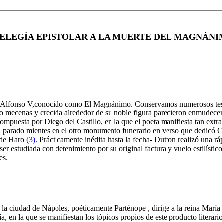
 ELEGÍA EPISTOLAR A LA MUERTE DEL MAGNÁN
ey Alfonso V,conocido como El Magnánimo. Conservamos numerosos test
io mecenas y crecida alrededor de su noble figura parecieron enmudecer
mpuesta por Diego del Castillo, en la que el poeta manifiesta tan extr
an parado mientes en el otro monumento funerario en verso que dedicó Cas
 de Haro
(3)
. Prácticamente inédita hasta la fecha- Dutton realizó una 
 ser estudiada con detenimiento por su original factura y vuelo estilíst
es.
e la ciudad de Nápoles, poéticamente Parténope , dirige a la reina María
egía, en la que se manifiestan los tópicos propios de este producto litera