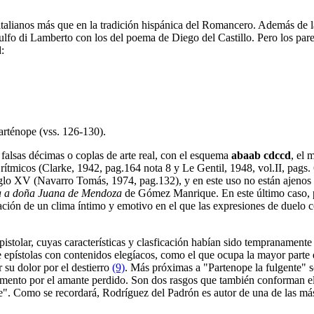
s italianos más que en la tradición hispánica del Romancero. Además de l
ulfo di Lamberto con los del poema de Diego del Castillo. Pero los pare
d:
rténope (vss. 126-130).
falsas décimas o coplas de arte real, con el esquema
abaab cdccd
, el 
ítmicos (Clarke, 1942, pag.164 nota 8 y Le Gentil, 1948, vol.II, pags. 6
iglo XV (Navarro Tomás, 1974, pag.132), y en este uso no están ajenos l
a a doña Juana de Mendoza
de Gómez Manrique. En este último caso, pu
ación de un clima íntimo y emotivo en el que las expresiones de duelo 
epistolar, cuyas características y clasficación habían sido tempranamente
e epístolas con contenidos elegíacos, como el que ocupa la mayor parte 
r su dolor por el destierro
(9)
. Más próximas a "Partenope la fulgente" so
lamento por el amante perdido. Son dos rasgos que también conforman e
e". Como se recordará, Rodríguez del Padrón es autor de una de las má