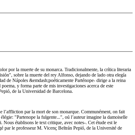
or por la muerte de su monarca. Tradicionalmente, la crítica literaria
sión", sobre la muerte del rey Alfonso, dejando de lado otra elegía
ciudad de Nápoles &emdash;poéticamente Parténope- dirige a la reina
l poema, y forma parte de mis investigaciones acerca de este
Pepió, de la Universidad de Barcelona.
ne l’affliction par la mort de son monarque. Communément, on fait
 élégie: "Partenope la fulgente...", oú l’auteur imagine la damoiselle
Nous établisons le text critique, avec notes-. Cet étude est le
é par le professeur M. Vicenç Beltrán Pepió, de la Université de