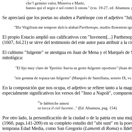
che’l gemino valor, Minerva e Marte,
hanno qui el segio e sol costei li onora." (vss. 19-27, ed. Altamura.
Se apreciará que los poetas no aluden a Parténope con el adjetivo "f
"Illo Virgilium me tempore
dulcis
alabat/
Parthenope
, studiis florentem ig
El propio Estacio amplió sus calificativos con "Iuvenem[...] Parthenope
(1607, fol.21) se sirve del testimonio del este autor para atribuir a la
El cultismo "fulgente" se atestigua en Juan de Mena y el Marqués de S
mitológica:
"El fijo muy claro de Yperión /havia su gesto fulgente oportuno" (Juan d
"nin gemma de topaza tan fulgente" (Marqués de Santillana, soneto IX, vs.
En la composición que nos ocupa, el adjetivo se refiere tanto a la magn
especialmente significativos los versos del "Inno a Napoli", compues
"
le fabbriche amosi
or tocca
il ciel lucente
..." (Ed. Altamura, pag. 154)
Por otro lado, la personificación de la ciudad o de la patria en una m
(1960, pags.141-209) en su completo estudio del "ubi sunt" en la poes
temprana Edad Media, como San Gregorio (
Lamenti di Roma
) o Ilde