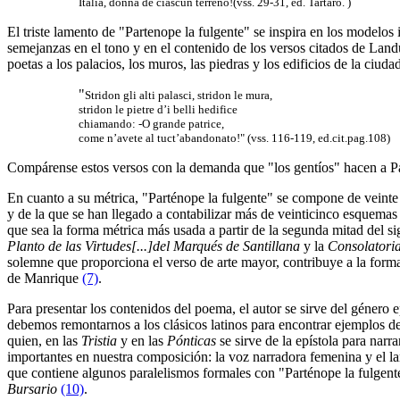
Italia, donna de ciascun terreno!(vss. 29-31, ed. Tartaro. )
El triste lamento de "Partenope la fulgente" se inspira en los modelo
semejanzas en el tono y en el contenido de los versos citados de Land
poetas a los palacios, los muros, las piedras y los edificios de la ciuda
"
Stridon gli alti palasci, stridon le mura,
stridon le pietre d’i belli hedifice
chiamando: -O grande patrice,
come n’avete al tuct’abandonato!" (vss. 116-119, ed.cit.pag.108)
Compárense estos versos con la demanda que "los gentíos" hacen a Pa
En cuanto a su métrica, "Parténope la fulgente" se compone de veinte 
y de la que se han llegado a contabilizar más de veinticinco esquemas r
que sea la forma métrica más usada a partir de la segunda mitad del s
Planto de las Virtudes[...]del Marqués de Santillana
y la
Consolatori
solemne que proporciona el verso de arte mayor, contribuye a la form
de Manrique
(7)
.
Para presentar los contenidos del poema, el autor se sirve del género 
debemos remontarnos a los clásicos latinos para encontrar ejemplos d
quien, en las
Tristia
y en las
Pónticas
se sirve de la epístola para narra
importantes en nuestra composición: la voz narradora femenina y el 
que contiene algunos paralelismos formales con "Parténope la fulgent
Bursario
(10)
.