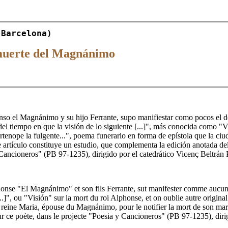
 Barcelona)
a muerte del Magnánimo
onso el Magnánimo y su hijo Ferrante, supo manifiestar como pocos el dol
l tiempo en que la visión de lo siguiente [...]", más conocida como "Vi
Partenope la fulgente...", poema funerario en forma de epístola que la 
 artículo constituye un estudio, que complementa la edición anotada de
Cancioneros" (PB 97-1235), dirigido por el catedrático Vicenç Beltrán 
lphonse "El Magnánimo" et son fils Ferrante, sut manifester comme aucu
..]", ou "Visión" sur la mort du roi Alphonse, et on oublie autre original
reine Maria, épouse du Magnánimo, pour le notifier la mort de son mari. 
r ce poète, dans le projecte "Poesia y Cancioneros" (PB 97-1235), dirig