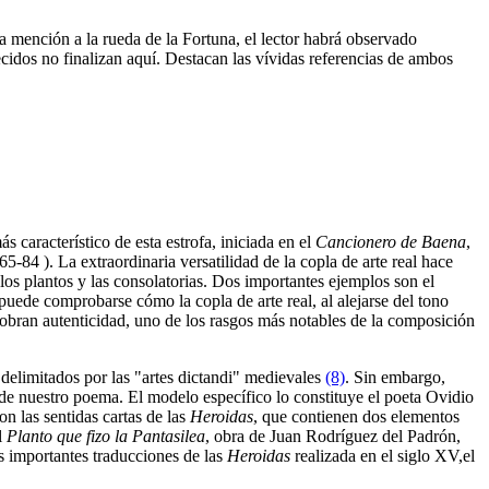
a mención a la rueda de la Fortuna, el lector habrá observado
cidos no finalizan aquí. Destacan las vívidas referencias de ambos
más característico de esta estrofa, iniciada en el
Cancionero de Baena
,
5-84 ). La extraordinaria versatilidad de la copla de arte real hace
os plantos y las consolatorias. Dos importantes ejemplos son el
ede comprobarse cómo la copla de arte real, al alejarse del tono
cobran autenticidad, uno de los rasgos más notables de la composición
 delimitados por las "artes dictandi" medievales
(8)
. Sin embargo,
de nuestro poema. El modelo específico lo constituye el poeta Ovidio
n las sentidas cartas de las
Heroidas
, que contienen dos elementos
l
Planto que fizo la Pantasilea
, obra de Juan Rodríguez del Padrón,
s importantes traducciones de las
Heroidas
realizada en el siglo XV,el