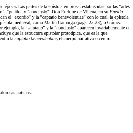
u época. Las partes de la epístola en prosa, establecidas por las "artes
tio", "petitio" y "conclusio". Don Enrique de Villena, en su
Eneida
can el "exordio" y la "captatio benevolentiae" con lo cual, la epístola
 la epístola medieval, como Martín Camargo (pags. 22-23), o Gómez
or ejemplo, la "salutatio" y la "conclusio" aparecen invariablemente en
uye que la estructura epistolar prototípica, que es la que
entra la
captatio benevolentiae
; el cuerpo narrativo o centro
dolorosas noticias: