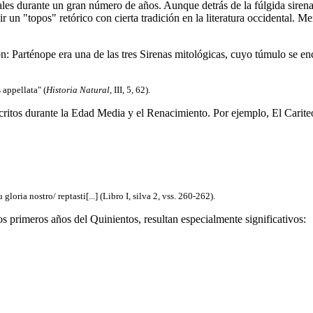
es durante un gran número de años. Aunque detrás de la fúlgida sirena
r un "topos" retórico con cierta tradición en la literatura occidental. 
: Parténope era una de las tres Sirenas mitológicas, cuyo túmulo se enco
 appellata" (
Historia Natural
, III, 5, 62).
ritos durante la Edad Media y el Renacimiento. Por ejemplo, El Cariteo
 gloria nostro/ reptasti[...] (Libro I, silva 2, vss. 260-262).
s primeros años del Quinientos, resultan especialmente significativos: