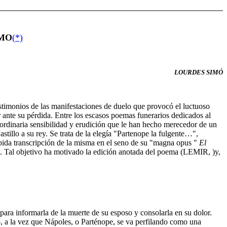
IMO
(*)
LOURDES SIMÓ
imonios de las manifestaciones de duelo que provocó el luctuoso
 ante su pérdida. Entre los escasos poemas funerarios dedicados al
aordinaria sensibilidad y erudición que le han hecho merecedor de un
tillo a su rey. Se trata de la elegía "Partenope la fulgente…",
rápida transcripción de la misma en el seno de su "magna opus "
El
ico. Tal objetivo ha motivado la edición anotada del poema (LEMIR, )y,
 para informarla de la muerte de su esposo y consolarla en su dolor.
rio, a la vez que Nápoles, o Parténope, se va perfilando como una