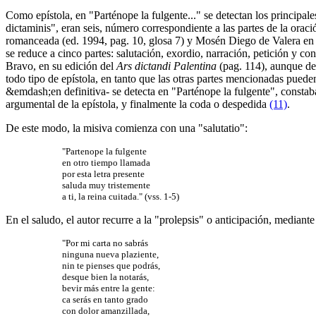
Como epístola, en "Parténope la fulgente..." se detectan los principales
dictaminis", eran seis, número correspondiente a las partes de la oraci
romanceada (ed. 1994, pag. 10, glosa 7) y Mosén Diego de Valera en
se reduce a cinco partes: salutación, exordio, narración, petición y 
Bravo, en su edición del
Ars dictandi Palentina
(pag. 114), aunque deb
todo tipo de epístola, en tanto que las otras partes mencionadas puede
&emdash;en definitiva- se detecta en "Parténope la fulgente", constaba
argumental de la epístola, y finalmente la coda o despedida
(11)
.
De este modo, la misiva comienza con una "salutatio":
"Partenope la fulgente
en otro tiempo llamada
por esta letra presente
saluda muy tristemente
a ti, la reina cuitada." (vss. 1-5)
En el saludo, el autor recurre a la "prolepsis" o anticipación, mediant
"Por mi carta no sabrás
ninguna nueva plaziente,
nin te pienses que podrás,
desque bien la notarás,
bevir más entre la gente:
ca serás en tanto grado
con dolor amanzillada,