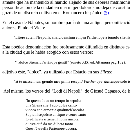
amante que ha mantenido al marido alejado de sus deberes matrimonial
personificación de la ciudad en una mujer dolorida no deja de constitui
gozó de un discreto cultivo en el Romancero hispánico
(5)
.
En el caso de Nápoles, su nombre partía de una antigua personificación
autores, Plinio el Viejo:
"Litore autem Neapolis, chalcidensium et ipsa Parthenope a tumulo sirenis
Esta poética denominación fue profusamente difundida en distintos esc
a la ciudad que le había acogido con estos versos:
"...dolce Sirena, /Parténope gentil" (soneto XIX, ed. Altamura pag.182),
adjetivo éste, "dolce", ya utilizado por Estacio en sus
Silvas:
"at te mascemtem gremio mea prima recepit/
Parthenope, dulcisque
solo tu
Así mismo, los versos del "Lodi di Napoli", de Giosuè Capasso, de lo
"In questo loco un tempo fo sepolta
una Sirena che’ l suo dolce canto
vincea con armonia qualunch’ascolta.
Sopra il sepolcro antiquo e cener santo
fo edificata e tiene il nome ancora
questa cità da me dilecta tanto.
Quest’è quella Partenope decora,