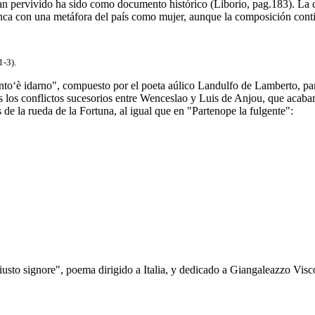
 han pervivido ha sido como documento histórico (Liborio, pag.183). La 
rranca con una metáfora del país como mujer, aunque la composición conti
1-3).
nto‘è idarno", compuesto por el poeta aúlico Landulfo de Lamberto, p
as los conflictos sucesorios entre Wenceslao y Luis de Anjou, que acaba
 de la rueda de la Fortuna, al igual que en "Partenope la fulgente":
usto signore", poema dirigido a Italia, y dedicado a Giangaleazzo V