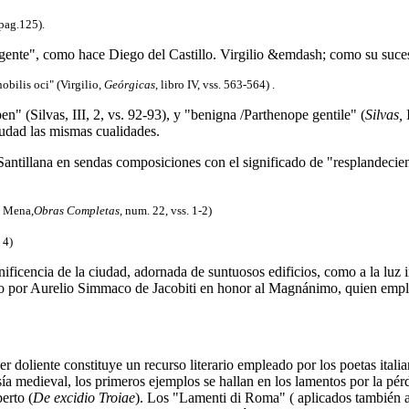
 pag.125).
ulgente", como hace Diego del Castillo. Virgilio &emdash; como su suce
nobilis oci" (Virgilio,
Geórgicas
, libro IV, vss. 563-564) .
n" (Silvas, III, 2, vs. 92-93), y "benigna /Parthenope gentile" (
Silvas,
I
 ciudad las mismas cualidades.
antillana en sendas composiciones con el significado de "resplandecient
e Mena,
Obras Completas,
num. 22, vss. 1-2)
 4)
ificencia de la ciudad, adornada de suntuosos edificios, como a la luz ir
to por Aurelio Simmaco de Jacobiti en honor al Magnánimo, quien emplea
ujer doliente constituye un recurso literario empleado por los poetas ita
ía medieval, los primeros ejemplos se hallan en los lamentos por la pér
berto (
De excidio Troiae
). Los "Lamenti di Roma" ( aplicados también a