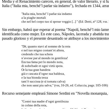
Media y el Renacimiento carecen, en general, de valor literario, y si
Italia ("Italia mia, benché’l parlar sia indarno"), fechada en 1344, a
"Italia mia, benché’ l parlar sia indarno
a la piaghe mortali
che nel bel corpo tuo sì spesse veggio [...] " (Ed. Dotti, nº 128, vss. 
Sin embargo, habrá que esperar al poema "Napoli, benché’l mio lame
identificada como mujer. En este caso, Nápoles, lacerada y abatida tr
pasado glorioso y el presente desastrado se atribuye a los movimientos
"Dè, quanto stavi al sommo de la rota
e nel tuo retgno costant’et altera,
credendo che tua schera
n’avesse par al mondo in gentileza!
Era tua fama per lo mondo nota,
di nobeltade et ogni virtù spera.
Or la tua gran bandera
già e cascata d’ogne sua baldeza,
e la tua bionda treza
tant’è succissa (e sì tornata calva)
che non sarai piu salva;" (vss, 16-26, ed. Coluccia, pags. 105-106)
Recurso semejante empleará Simone Serdini en "Novella monarquia, i
"Costei tua madre d’ogni gentilezza
in colmo della rota,