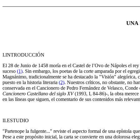
UNA
I.INTRODUCCIÓN
El 28 de Junio de 1458 moría en el Castel de l’Ovo de Nápoles el r
suceso
(1)
. Sin embargo, los poetas de la corte amparada por el egreg
Magnánimo, tradicionalmente se ha destacado la "Visión" alegórica, co
puesto en la historia literaria
(2)
. Nuestros críticos, no obstante, no h
conservada en el Cancionero de Pedro Fernández de Velasco, Conde
Cancionero Castellano del siglo XV
(1993, I, 84-86)-, la obra merece
en las líneas que siguen, el comentario de sus contenidos más relevant
II.ESTUDIO
"Partenope la fulgente..." reviste el aspecto formal de una epístola qu
Pese a este propósito inicial, la carta se convierte en una dolorosa el