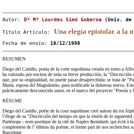
Autor:
Dª Mª Lourdes Simó Goberna
(Univ. de
Una elegía epistolar a l
Título Artículo:
Fecha de envío:
18/12/1998
RESUMEN
Diego del Castillo, poeta de la corte napolitana creada en torno a Alf
ha valorado por encima de toda su breve producción, la "Discricción de
que, por su originalidad, no puede pasar desapercibida: se trata de "
María, esposa del Magnánimo, para notificarle la dolorosa nueva. Este
prácticamente desconocido autor, en el marco del proyecto "Poesía y 
RÉSUME
Diego del Castillo, poète de la cour napolitane creé autour du roi A
l’éloge de sa "Discricción del tiempo en que la visión de lo siguiente[.
Parténope - nom poetique de la cité de Naples &emdash; qui écrit à la 
complement de l’ édition du poème, et forme part de nos recherches su
Barcelone