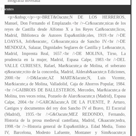
Biografía novelada
Fuentes
<p>&nbsp;</p><p>BRET&Oacute;N DE LOS HERREROS,
Manuel, Don Fernando el Emplazado.<br />-Cr&oacute;nicas de los
reyes de Castilla desde Alfonso X a los Reyes Cat&oacute;licos,
Madrid, Biblioteca de Autores Espa&ntilde;oles, 1919.<br />DE
LOAYSA, Jofr&eacute;, Cr&oacute;nica de Sancho IV.<br />DE
MENDOZA, Salazar, Dignidades Seglares de Castilla y Le&oacute;n,
Madrid, Imprenta Real, 1657.<br />DE MOLINA, Tirso, La
prudencia en la mujer, Madrid, Espasa Calpe, 1983.<br />DEL
VALLE CURIESES, Rafael, Mar&iacute;a de Molina, el soberano
ej&eacute;rcito de la concordia, Madrid, Alderab&aacute;n Ediciones,
2000.<br />D&Iacute;AZ MART&Iacute;N, Luis Vicente,
Mar&iacute;a de Molina, Valladolid, Caja de Ahorros Popular, 1984.
<br />GAIBROIS DE BALLESTEROS, Mercedes, Mar&iacute;a de
Molina, tres veces reina, Pozuelo de Alarc&oacute;n (Madrid), Espasa
Calpe, 2004.<br />GARC&Iacute;A DE LA FUENTE, P. Arturo,
Castigos y documentos del rey don Sancho IV el Bravo, El Escorial
(Madrid), 1935.<br />G&Oacute;MEZ REDONDO, Fernando,
Historia de la prosa medieval castellana, Madrid, C&aacute;tedra,
1998.<br />-Historia general de Espa&ntilde;a. Edad Media, Tomo
IV, Barcelona, Modesto Lafuente, Montaner y Sim&oacute;n