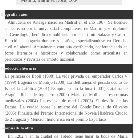
Madrid, Martínez Roca, 2004
Biografía autor
Almudena de Arteaga nació en Madrid en el año 1967. Se licenció
en Derecho por la universidad complutense de Madrid y se diplomó
en Genealogía, heráldica y nobiliaria por el instituto Salazar y Castro.
Ejerció la abogacía durante seis años, especializándose en Derecho
civil y Laboral. Actualmente continúa escribiendo, conferenciando en
foros literarios e históricos y colaborando como articulista en
periódicos y revistas de ámbito nacional.
Producción literaria
La princesa de Éboli (1998) La vida privada del emperador Carlos V
(1999) Eugenia de Montijo (2000) La Beltraneja, el pecado oculto de
Isabel la Católica (2001) Estúpida como la luna (2001) Catalina de
Aragón. Reina de Inglaterra (2002) María de Molina. Tres coronas
medievales (2004) La esclava de marfil (2005) El desafío de las
Damas, La verdad sobre la muerte del Conde Duque de Olivares
(2006) Finalista del Premio Internacional de Novela Histórica Ciudad
de Zaragoza y Mención honorífica en el premio Espartaco
Sinopsis de la obra
En 1282 y en la ciudad de Toledo tiene lugar la boda de María