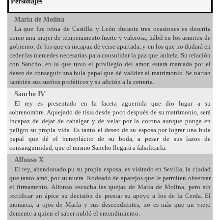
Personajes
María de Molina
La que fue reina de Castilla y León durante tres ocasiones es descrita
como una mujer de temperamento fuerte y valerosa, hábil en los asuntos de
gobierno, de los que es incapaz de verse apartada, y en los que no dudará en
ceder las mercedes necesarias para consolidar la paz que anhela. Su relación
con Sancho, en la que tuvo el privilegio del amor, estará marcada por el
deseo de conseguir una bula papal que dé validez al matrimonio. Se narran
también sus sueños proféticos y su afición a la cetrería.
Sancho IV
El rey es presentado en la faceta aguerrida que dio lugar a su
sobrenombre. Aquejado de tisis desde poco después de su matrimonio, será
incapaz de dejar de cabalgar y de velar por la corona aunque ponga en
peligro su propia vida. Es tanto el deseo de su esposa por lograr una bula
papal que dé el beneplácito de su boda, a pesar de sus lazos de
consanguinidad, que el mismo Sancho llegará a falsificarla.
Alfonso X
El rey, abandonado pu su propia esposa, es visitado en Sevilla, la ciudad
que tanto amó, por su nuera. Rodeado de aparejos que le permiten observar
el firmamento, Alfonso escucha las quejas de María de Molina, pero sin
rectificar un ápice su decisión de prestar su apoyo a los de la Cerda. El
monarca, a ojos de María y sus descendientes, no es más que un viejo
demente a quien el saber nubló el entendimiento.