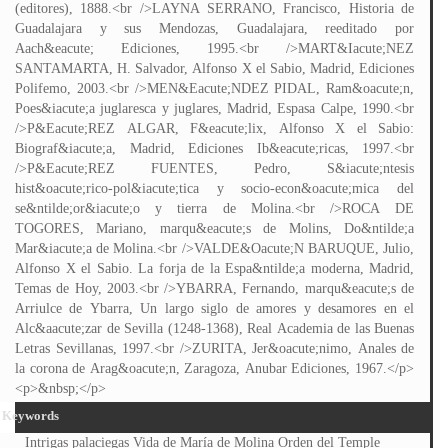
(editores), 1888.<br />LAYNA SERRANO, Francisco, Historia de
Guadalajara y sus Mendozas, Guadalajara, reeditado por
Aach&eacute; Ediciones, 1995.<br />MART&Iacute;NEZ
SANTAMARTA, H. Salvador, Alfonso X el Sabio, Madrid, Ediciones
Polifemo, 2003.<br />MEN&Eacute;NDEZ PIDAL, Ram&oacute;n,
Poes&iacute;a juglaresca y juglares, Madrid, Espasa Calpe, 1990.<br
/>P&Eacute;REZ ALGAR, F&eacute;lix, Alfonso X el Sabio:
Biograf&iacute;a, Madrid, Ediciones Ib&eacute;ricas, 1997.<br
/>P&Eacute;REZ FUENTES, Pedro, S&iacute;ntesis
hist&oacute;rico-pol&iacute;tica y socio-econ&oacute;mica del
se&ntilde;or&iacute;o y tierra de Molina.<br />ROCA DE
TOGORES, Mariano, marqu&eacute;s de Molins, Do&ntilde;a
Mar&iacute;a de Molina.<br />VALDE&Oacute;N BARUQUE, Julio,
Alfonso X el Sabio. La forja de la Espa&ntilde;a moderna, Madrid,
Temas de Hoy, 2003.<br />YBARRA, Fernando, marqu&eacute;s de
Arriulce de Ybarra, Un largo siglo de amores y desamores en el
Alc&aacute;zar de Sevilla (1248-1368), Real Academia de las Buenas
Letras Sevillanas, 1997.<br />ZURITA, Jer&oacute;nimo, Anales de
la corona de Arag&oacute;n, Zaragoza, Anubar Ediciones, 1967.</p>
<p>&nbsp;</p>
Keywords
Intrigas palaciegas Vida de María de Molina Orden del Temple