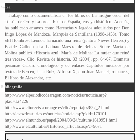
Varia
Trabajó como documentalista en los libros de La insigne orden del
Toisón de Oro y La orden Real de España, ensayo histórico. Además,
ha publicado ensayos como Herencias y legados adquiridos por Don
Iñigo López de Mendoza. Marqués de Santillana (1398-1458). Tomo
«El Hombre», Leonor: ha nacido una reina (junto a Nieves Herrero) y
Beatriz Galindo «La Latina» Maestra de Reinas. Sobre María de
Molina publicó «Historia azul: María de Molina: La mujer que reinó
tres veces», Clío: Revista de historia, 33 (2004), pp. 64-67. Dramatis
personae Cuadro cronológico y de enlaces Capítulos iniciados por
textos de Berceo, Juan Ruiz, Alfonso X, don Juan Manuel, romances,
El libro de Alexandre, etc.
Bibliografia
http://www.elperiodicodearagon.com/noticias/noticia.asp?
pkid=124226
http://www.cliorevista.orange.es/clio/reportajes/837_2.html
http://lavozdeasturias.es/noticias/noticia.asp?pkid=170101
http://www.elmundo.es/papel/2004/03/24/cultura/1610951.html
http://www.elcultural.es/Historico_articulo.asp?c=9671