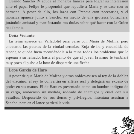
Cuando Sancho IV acuda al monarca francés para lograr su intercesión
ante el papa, Felipe le propondrá que repudie a María y se case con su
hermana. A pesar de ello, los lazos con Francia eran necesarios, y el
monarca aparece junto a Sancho, en medio de una grotesca borrachera,
jurándole amistad y manifestando sus dudas sobre qué hacer con la Orden
del Temple.
Doña Violante
La reina aparece en Valladolid para verse con María de Molina, pero
encuentra las puertas de la ciudad cerradas. Roja de ira y encendida de
rencor, se queda fuera recordándole a la reina todos los problemas que le
esperan a su reinado, hasta el punto de que al joven la mano le temblará
muy poco el pulso a la hora de dispararle una flecha.
Lope García de Haro
A pesar de que María de Molina y otros nobles avisen al rey de la doblez
del vizcaíno, el rey lo convertirá en alférez real y delegará un exceso de
poder en sus manos. El de Haro es presentado como un hombre indigno de
su cargo, ambicioso sin medida, rodeado de enemigos y cruel con sus
vasallos. Desposeído de sus tierras y privilegios, intentará asesinar a
Sancho, pero en el lance perderá la vida.