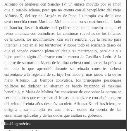
Alfonso de Meneses con Sancho IV, un enlace movido por el amor
que el pueblo aclama, pero que no cuenta con el beneplácito del viejo
Alfonso X, del rey de Aragón ni de Papa. La propia voz de la que
será conocida como María de Molina nos narra su matrimonio al lado
de Sancho, las dificultades del gobierno en un momento en que el
reino amenaza con escindirse, las continuas revueltas de los infantes
de la Cerda, los movimientos, casi en la sombra, que la realizó para
intentar la paz en el los territorios, y sobre todo el acuciante deseo de
que el papado conceda plena validez a su matrimonio, para que sus
hijos puedan algún día alzarse con la corona de Castilla y León. A la
muerte de su marido, María de Molina deberá continuar en la práctica
de todo lo que aprendió durante su reinado consorte: deberá
enfrentarse a la regencia de su hijo Fernando y, más tarde, a la de su
nieto Alfonso. En tiempos convulsos, los principales personajes
políticos no dudaban en alternar de bando buscando el máximo
beneficio, y María de Molina fue consciente de que sobre la corona se
cernían buitres que esperaban el fracaso para alzarse con algún pedazo
del reino. Treinta años después, su nieto Alfonso XI, el Justiciero, se
dirigirá a su memoria en una misiva donde da cuenta de las
enseñanzas aplicadas y de las dudas que asaltan su gobierno.
Filiación genérica