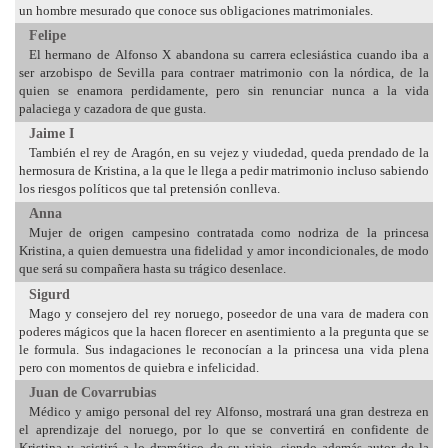
un hombre mesurado que conoce sus obligaciones matrimoniales.
Felipe
El hermano de Alfonso X abandona su carrera eclesiástica cuando iba a
ser arzobispo de Sevilla para contraer matrimonio con la nórdica, de la
quien se enamora perdidamente, pero sin renunciar nunca a la vida
palaciega y cazadora de que gusta.
Jaime I
También el rey de Aragón, en su vejez y viudedad, queda prendado de la
hermosura de Kristina, a la que le llega a pedir matrimonio incluso sabiendo
los riesgos políticos que tal pretensión conlleva.
Anna
Mujer de origen campesino contratada como nodriza de la princesa
Kristina, a quien demuestra una fidelidad y amor incondicionales, de modo
que será su compañera hasta su trágico desenlace.
Sigurd
Mago y consejero del rey noruego, poseedor de una vara de madera con
poderes mágicos que la hacen florecer en asentimiento a la pregunta que se
le formula. Sus indagaciones le reconocían a la princesa una vida plena
pero con momentos de quiebra e infelicidad.
Juan de Covarrubias
Médico y amigo personal del rey Alfonso, mostrará una gran destreza en
el aprendizaje del noruego, por lo que se convertirá en confidente de
Kristina y asistirá a lo dramático de su viaje, siendo además autor de la