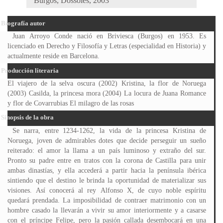
Burgos, Dossoles, 2003
Biografía autor
Juan Arroyo Conde nació en Briviesca (Burgos) en 1953. Es
licenciado en Derecho y Filosofía y Letras (especialidad en Historia) y
actualmente reside en Barcelona.
Producción literaria
El viajero de la selva oscura (2002) Kristina, la flor de Noruega
(2003) Casilda, la princesa mora (2004) La locura de Juana Romance
y flor de Covarrubias El milagro de las rosas
Sinopsis de la obra
Se narra, entre 1234-1262, la vida de la princesa Kristina de
Noruega, joven de admirables dotes que decide perseguir un sueño
reiterado: el amor la llama a un país luminoso y extraño del sur.
Pronto su padre entre en tratos con la corona de Castilla para unir
ambas dinastías, y ella accederá a partir hacia la península ibérica
sintiendo que el destino le brinda la oportunidad de materializar sus
visiones. Así conocerá al rey Alfonso X, de cuyo noble espíritu
quedará prendada. La imposibilidad de contraer matrimonio con un
hombre casado la llevarán a vivir su amor interiormente y a casarse
con el príncipe Felipe, pero la pasión callada desembocará en una