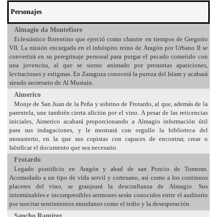
Personajes
Almagio da Montefiore
Eclesiástico florentino que ejerció como chantre en tiempos de Gregorio
VII. La misión encargada en el inhóspito reino de Aragón por Urbano II se
convertirá en su peregrinaje personal para purgar el pecado cometido con
una jovencita, al que se siente animado por presuntas apariciones,
levitaciones y estigmas. En Zaragoza conocerá la pureza del Islam y acabará
siendo secretario de Al Mustain.
Aimerico
Monje de San Juan de la Peña y sobrino de Frotardo, al que, además de la
parentela, une también cierta afición por el vino. A pesar de las reticencias
iniciales, Aimerico acabará proporcionando a Almagio información útil
para sus indagaciones, y le mostrará con orgullo la biblioteca del
monasterio, en la que sus copistas con capaces de encontrar, crear o
falsificar el documento que sea necesario.
Frotardo
Legado pontificio en Aragón y abad de san Poncio de Tomeras.
Acomodado a un tipo de vida servil y cortesano, así como a los continuos
placeres del vino, se granjeará la desconfianza de Almagio. Sus
interminables e incompresibles sermones serán conocidos entre el auditorio
por suscitar sentimientos mundanos como el tedio y la desesperación.
Sancho Ramírez