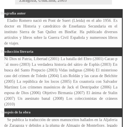
Zaragoza, UnaLuna, 2003
Biografía autor
Eladio Romero nació en Pont de Suert (Lleida) en el año 1956. Es
doctor en Historia y catedrático de Enseñanza Secundaria en el
instituto Sierra de San Quílez en Binéfar. Ha publicado diversos
artículos y libros sobre la Guerra Civil Española y numerosos libros
de viajes.
Producción literaria
Ni Dios ni Patria, Libertad (2001) La batalla del Ebro (2001) Cacao p
´al moro (2003) La verdadera historia del sátiro de Esplús (2003) En
busca del Santo Prepucio (2003) Vidas indignas (2004) El misterioso
caso del crimen de Toledo (2004) Luis Roldán y las caras de Belchite
(2005) La república de los locos (2005) En coautoría con Salvador
Martínez Los crímenes masónicos de Jack el Destripador (2006) La
esposa de Dios (2006) Objetivo Birmania (2007) El ánima de Stalin
(2007) Un asesinato banal (2008) Los coleccionistas de cráneos
(2010)
Sinopsis de la obra
Se publica la traducción de unos manuscritos hallados en la Aljaferia
de Zaragoza y debidos a la pluma de Almagio de Montefiore, legado