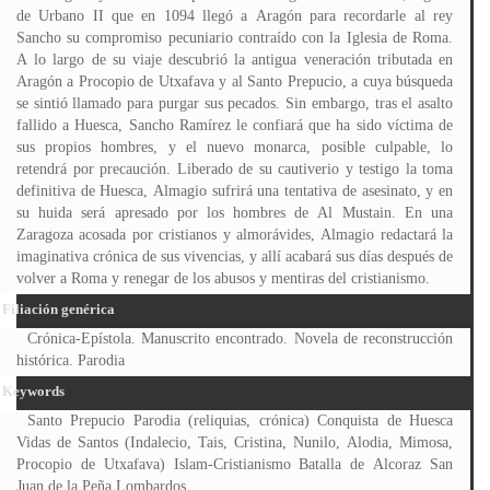
de Urbano II que en 1094 llegó a Aragón para recordarle al rey
Sancho su compromiso pecuniario contraído con la Iglesia de Roma.
A lo largo de su viaje descubrió la antigua veneración tributada en
Aragón a Procopio de Utxafava y al Santo Prepucio, a cuya búsqueda
se sintió llamado para purgar sus pecados. Sin embargo, tras el asalto
fallido a Huesca, Sancho Ramírez le confiará que ha sido víctima de
sus propios hombres, y el nuevo monarca, posible culpable, lo
retendrá por precaución. Liberado de su cautiverio y testigo la toma
definitiva de Huesca, Almagio sufrirá una tentativa de asesinato, y en
su huida será apresado por los hombres de Al Mustain. En una
Zaragoza acosada por cristianos y almorávides, Almagio redactará la
imaginativa crónica de sus vivencias, y allí acabará sus días después de
volver a Roma y renegar de los abusos y mentiras del cristianismo.
Filiación genérica
Crónica-Epístola. Manuscrito encontrado. Novela de reconstrucción
histórica. Parodia
Keywords
Santo Prepucio Parodia (reliquias, crónica) Conquista de Huesca
Vidas de Santos (Indalecio, Tais, Cristina, Nunilo, Alodia, Mimosa,
Procopio de Utxafava) Islam-Cristianismo Batalla de Alcoraz San
Juan de la Peña Lombardos