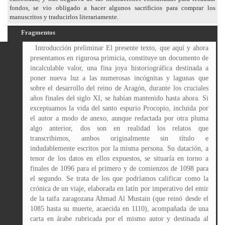
fondos, se vio obligado a hacer algunos sacrificios para comprar los
manuscritos y traducirlos literariamente.
Fragmentos
Introducción preliminar El presente texto, que aquí y ahora presentamos en rigurosa primicia, constituye un documento de incalculable valor, una fina joya historiográfica destinada a poner nueva luz a las numerosas incógnitas y lagunas que sobre el desarrollo del reino de Aragón, durante los cruciales años finales del siglo XI, se habían mantenido hasta ahora. Si exceptuamos la vida del santo espurio Procopio, incluida por el autor a modo de anexo, aunque redactada por otra pluma algo anterior, dos son en realidad los relatos que transcribimos, ambos originalmente sin título e indudablemente escritos por la misma persona. Su datación, a tenor de los datos en ellos expuestos, se situaría en torno a finales de 1096 para el primero y de comienzos de 1098 para el segundo. Se trata de los que podríamos calificar como la crónica de un viaje, elaborada en latín por imperativo del emir de la taifa zaragozana Ahmad Al Mustain (que reinó desde el 1085 hasta su muerte, acaecida en 1110), acompañada de una carta en árabe rubricada por el mismo autor y destinada al escribano de dicho emir, un hasta ahora desconocido Mohamed el Garrafa). El autor, ese Almagio da Montefiore del que hasta el presente tampoco habíamos tenido noticia alguna, habida cuenta de que la chancillería papal de finales del siglo XI vivió momentos de extrema confusión a causa de los enfrentamientos con el emperador, el exilio del propio pontífice Urbano II y la aparición de diversos antipapas, se nos presenta como un eclesiástico florentino afincado en Roma, nombrado legado pontificio por aquel papa y enviado a la corte de Sancho Ramírez en la primavera de aquel infausto año de 1094, el año de la muerte del propio monarca aragonés. Y he aquí la primera de las novedades aportadas por este texto, es decir, la sospecha de que el fallecimiento del rey en junio de 1094, hasta ahora atribuida a una saeta musulmana y acaecida en el curso de una rutinaria operación de observación frente a las murallas de Huesca, se debió en realidad a una trama urdida por el infante Pedro, su primogénito y por ello heredero al trono de Aragón y Navarra. Asimismo, se incluyen nuevos datos sobre la mítica batalla de Alcoraz, la que en noviembre de 1096 permitiría a Pedro ocupar Huesca a los musulmanes, y sobre la supuesta aparición de san Jorge en el curso de dicha batalla. Aunque no es el momento ahora de desvelar los entresijos del texto, sino de simplemente exponerlo al público con el fin de que expertos en la materia lo estudien desde todas las perspectivas posibles. Por mi parte, me he limitado a traducir tanto del latín como del árabe ambos manuscritos, darles título, dividirlos en epígrafes y establecer algunas investigaciones personales realizadas en torno a los hechos narrados, los cuales se exponen brevemente en el epílogo. La primera pregunta que sin duda surgirá entre los expertos y lectores en general, a tenor de los recientes escándalos que sobre el tema se han producido, será la relativa a si se trata de manuscritos auténticos o bien simples falsificaciones. ¿Quién no recordará el caso del diario de Hitler, que en 1983 llegó a engañar al prestigioso historiador británico Hugh Trevor-Roper, y que más tarde demostró ser un timo orquestado por el falsificador Konrad Kujau? ¿No existe la sospecha de que el supuesto diario de Jack el Destripador, descubierto en Liverpool en 1992 y posteriormente publicado, sea asimismo un fraude editorial? Así pues, y curándonos en salud, el que rubrica estas páginas y la editorial han decidido publicar el texto íntegro convenientemente traducido, dejando luego en manos de todos los expertos que lo deseen el estudio pormenorizado de ambos manuscritos, los cuales, aunque se conserven en nuestro poder, quedan asimismo a su disposición. Tipos de letra, fórmulas y frases empleada en la redacción, materiales utilizados en su elaboración (sobre todo tinta y un primitivo papel de lino, seguramente procedente de los molinos documentados que ya existían en la taifa zaragozana)..., todo ello es susceptible de ser analizado al objeto de verificar su autenticidad mediante cualquier método de prueba, incluidas la química o la biológica (rastros de polinización, sustancias incluidas en la elaboración del papel o la tinta, etc.). No obstante, antes consideramos de sumo interés dar a conocer la forma en que dichos manuscritos llegaron a nuestro poder, al creer que este aspecto del caso puede influir a la hora de valorar su originalidad o posible falsedad. Esta apasionante historia (permítaseme el adjetivo por considerarlo el más adecuado a lo que ahora voy a relatarles) comenzó el año 2001, allá por el mes de septiembre, pocas horas antes de que los newyorkinos sufrieran aquellos terribles atentados contra sus Torres Gemelas que dejaron dislocada y como medio mutilada la silueta de su gran ciudad. Fue en ese día 11 de dicho mes cuando recibí la extraña llamada que, procedente de París, sin duda iba a cambiar mi vida y la de mi editor. Recuerdo que el teléfono sonó muy temprano aquella jornada, precisamente en ese mínimo momento del día en que la mañana apenas titubea tras las ventanas y los humanos solemos cuestionarnos la mayor parte de nuestros principios. -Allô?, monsieur Gomegó? Mi primera reacción fue de sorpresa, pues no tenía entonces por costumbre mantener contacto con lugares tan alejados de mi limitado entorno vital. Además, todavía me encontraba semidormido y por ello poco proclive al uso de lenguas como el francés, que pese a ser comunitarias, resultaban para mí bastante extrañas. -Sí, yo mismo. -Hablo poco espaniol..., poquito, poquito. -Pues, si no le importa, cuando aprenda, entonces, vuelva a llamarme. -No, no se moleste usted pas..., quiegó hablag de un escritóóó´, monsieur. -¿Escrito?, ¿qué escrito?, ¿se refiere usted a alguna de mis obras? Si tiene usted alguna queja, hable antes con mi editorial. Además, ¿cómo ha conseguido usted mi número? -Pregsisamenté ha sido su editogggial quien me lo ha fasilitadóóó. En fin, no nos extenderemos más en tales prolegómenos, que sólo servirían para confundir al lector. Un exceso de palabrería podría afectar además a la credibilidad de nuestras explicaciones. La cuestión es que el comunicante, en un principio anónimo y posteriormente presentado ante mi escéptica mirada bajo el nombre de Sebastien François Piulats Tsé, era hijo de un español que, como tantos otros, acabó exiliado en Francia desde 1939 a causa de nuestra desgraciada Guerra Civil. En dicho país, casaría posteriormente con una discreta dama de la alta jerarquía camboyana llamada Wailin Tsé Salot, lo que explicaría su exótico segundo apellido (pues el primero delata un evidente origen catalán) y la chanza con que al escucharlo en un principio me tomé al asunto. Fue el tal Sebastien François (a partir de ahora simplemente Sebastien) quien nos contó la historia de los manuscritos aquí traducidos y publicados, que en aquel momento y desde hacía unos cuantos años se encontraban ya en su poder. Resultó haberlos heredado de su padre (un catalán llamado Jaumet Piulats i Comasòlives, el exiliado por más señas), quien en 1936, con 20 años recién cumplidos, se encontraba realizando su servicio militar en el cuartel zaragozano de la Aljafería). Era Jaumet de tendencias claramente anarquizantes, por ser hijo de un obrero barcelonés del ramo textil que ya de chico le aleccionó en las supuestas virtudes de la acracia, los valores de la solidaridad universal y el odio a todo tipo de gobierno reaccionario y clerical. Dejando de momento estas cuestiones ideológicas, sepamos que el tal Jaumet, mientras cumplía sin ninguna convicción su deber para con la patria, descubrió cierta noche de primavera, mientras efectuaba un periodo de guardia durante el cual simplemente se dedicaba a pasar tiempo en retrete, una pequeña jarra escondida bajo una baldosa mal encajada. Aun con los pantalones bajos, limpió el polvo de la pieza, rompió el reseco precinto de cera que la cerraba, hurgó (imagino que apresurado) en su interior y acabó descubriendo ambos manuscritos. Las tristes circunstancias que pocos días después le tocó vivir a España no permitieron a Jaumet evaluar a fondo el contenido de los legajos, pues debemos asimismo considerar que por su falta de educación tampoco era un experto en la materia, y que el único latín que seguramente debía conocer eran las siglas RIP (tan frecuentes por otro lado en cementerios y chascarrillos). Sublevado contra la República el general Miguel Cabanellas, jefe de la división orgánica que tenía su sede en Zaragoza, la situación de la capital del Ebro experimentó un giro copernicano. La violencia aplicada contra todos los que mantuvieran connivencia con ideologías de izquierdas, o simplemente simpatizaran con el gobierno republicano, ha sido ya estudiada por diversos especialistas y resulta sobradamente conocida. Por tal razón, un Jaumet temeroso de que se descubriera su talante libertario decidió huir, en cuanto tuviera ocasión, hacia el Aragón no sublevado, lo que consiguió a comienzos de agosto cargando con los manuscritos encontrados en la Aljafería. Se sucedieron a continuación más de dos años de guerra tanto en los frentes aragoneses como catalanes, encuadrado en una columna ácrata, hasta que la derrota republicana obligó a Jaumet a huir a Francia hacia enero de 1939. En ese país, tras sufrir los avatares de un nuevo conflicto que empujó al catalán a combatir en la resistencia antinazi, dicho es que matrimonió con la mencionada Wailin Tsé, ilustre emigrada de su Camboya natal por ser de condición procolonialista. De esta unión nacería en 1953 nuestro Sebastien, quien a su vez heredaría de su padre los documentos de la Aljafería. Tantas desgracias y trasiegos habían mermado notablemente la salud de Jaumet, hasta el punto de que éste fallecería dos años después del nacimiento de su único hijo. Guardó Wailin la herencia que su progenitor había legado a Sebastien, de forma que cuando éste cobró uso de razón intentó descifrar lo