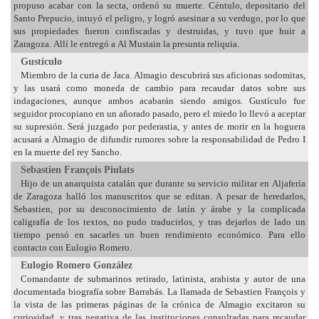
propuso acabar con la secta, ordenó su muerte. Céntulo, depositario del
Santo Prepucio, intuyó el peligro, y logró asesinar a su verdugo, por lo que
sus propiedades fueron confiscadas y destruidas, y tuvo que huir a
Zaragoza. Allí le entregó a Al Mustain la presunta reliquia.
Gustículo
Miembro de la curia de Jaca. Almagio descubrirá sus aficionas sodomitas,
y las usará como moneda de cambio para recaudar datos sobre sus
indagaciones, aunque ambos acabarán siendo amigos. Gustículo fue
seguidor procopiano en un añorado pasado, pero el miedo lo llevó a aceptar
su supresión. Será juzgado por pederastia, y antes de morir en la hoguera
acusará a Almagio de difundir rumores sobre la responsabilidad de Pedro I
en la muerte del rey Sancho.
Sebastien François Piulats
Hijo de un anarquista catalán que durante su servicio militar en Aljafería
de Zaragoza halló los manuscritos que se editan. A pesar de heredarlos,
Sebastien, por su desconocimiento de latín y árabe y la complicada
caligrafía de los textos, no pudo traducirlos, y tras dejarlos de lado un
tiempo pensó en sacarles un buen rendimiento económico. Para ello
contacto con Eulogio Romero.
Eulogio Romero González
Comandante de submarinos retirado, latinista, arabista y autor de una
documentada biografía sobre Barrabás. La llamada de Sebastien François y
la vista de las primeras páginas de la crónica de Almagio excitaron su
curiosidad, y tras negativa de las instituciones consultadas para recaudar