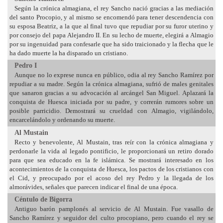
Según la crónica almagiana, el rey Sancho nació gracias a las mediación
del santo Procopio, y al mismo se encomendó para tener descendencia con
su esposa Beatriz, a la que al final tuvo que repudiar por su furor uterino y
por consejo del papa Alejandro II. En su lecho de muerte, elegirá a Almagio
por su ingenuidad para confesarle que ha sido traicionado y la flecha que le
ha dado muerte la ha disparado un cristiano.
Pedro I
Aunque no lo exprese nunca en público, odia al rey Sancho Ramírez por
repudiar a su madre. Según la crónica almagiana, sufrió de males genitales
que sanaron gracias a su advocación al arcángel San Miguel. Aplazará la
conquista de Huesca iniciada por su padre, y correrán rumores sobre un
posible parricidio. Demostrará su crueldad con Almagio, vigilándolo,
encarcelándolo y ordenando su muerte.
Al Mustain
Recto y benevolente, Al Mustain, tras reír con la crónica almagiana y
perdonarle la vida al legado pontificio, le proporcionará un retiro dorado
para que sea educado en la fe islámica. Se mostrará interesado en los
acontecimientos de la conquista de Huesca, los pactos de los cristianos con
el Cid, y preocupado por el acoso del rey Pedro y la llegada de los
almorávides, señales que parecen indicar el final de una época.
Céntulo de Bigorra
Antiguo barón pamplonés al servicio de Al Mustain. Fue vasallo de
Sancho Ramírez y seguidor del culto procopiano, pero cuando el rey se