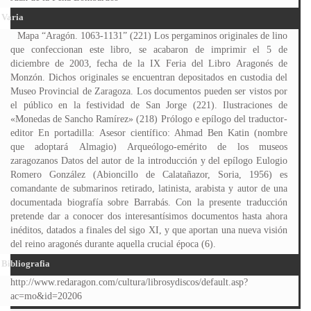
Varia
Mapa “Aragón. 1063-1131” (221) Los pergaminos originales de lino
que confeccionan este libro, se acabaron de imprimir el 5 de
diciembre de 2003, fecha de la IX Feria del Libro Aragonés de
Monzón. Dichos originales se encuentran depositados en custodia del
Museo Provincial de Zaragoza. Los documentos pueden ser vistos por
el público en la festividad de San Jorge (221). Ilustraciones de
«Monedas de Sancho Ramírez» (218) Prólogo e epílogo del traductor-
editor En portadilla: Asesor científico: Ahmad Ben Katin (nombre
que adoptará Almagio) Arqueólogo-emérito de los museos
zaragozanos Datos del autor de la introducción y del epílogo Eulogio
Romero González (Abioncillo de Calatañazor, Soria, 1956) es
comandante de submarinos retirado, latinista, arabista y autor de una
documentada biografía sobre Barrabás. Con la presente traducción
pretende dar a conocer dos interesantísimos documentos hasta ahora
inéditos, datados a finales del sigo XI, y que aportan una nueva visión
del reino aragonés durante aquella crucial época (6).
Bibliografia
http://www.redaragon.com/cultura/librosydiscos/default.asp?
ac=mo&id=20206