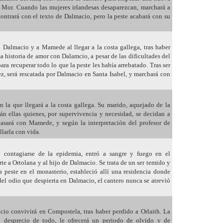
n Mor. Cuando las mujeres irlandesas desaparezcan, marchará a
ncontrará con el texto de Dalmacio, pero la peste acabará con su
a Dalmacio y a Mamede al llegar a la costa gallega, tras haber
a historia de amor con Dalamcio, a pesar de las dificultades del
ra recuperar todo lo que la peste les había arrebatado. Tras ser
, será rescatada por Dalmacio en Santa Isabel, y marchará con
n la que llegará a la costa gallega. Su marido, aquejado de la
án ellas quienes, por supervivencia y necesidad, se decidan a
 casará con Mamede, y según la interpretación del profesor de
larla con vida.
 contagiarse de la epidemia, entró a sangre y fuego en el
te a Ortolana y al hijo de Dalmacio. Se trata de un ser temido y
a peste en el monasterio, estableció allí una residencia donde
 del odio que despierta en Dalmacio, el cantero nunca se atrevió
cio convivirá en Compostela, tras haber perdido a Orlaith. La
l desprecio de todo, le ofrecerá un periodo de olvido y de