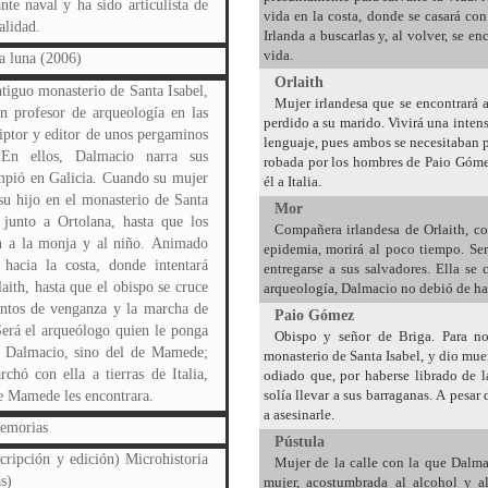
te naval y ha sido articulista de
vida en la costa, donde se casará co
alidad.
Irlanda a buscarlas y, al volver, se e
vida.
a luna (2006)
Orlaith
ntiguo monasterio de Santa Isabel,
Mujer irlandesa que se encontrará 
n profesor de arqueología en las
perdido a su marido. Vivirá una intens
riptor y editor de unos pergaminos
lenguaje, pues ambos se necesitaban pa
. En ellos, Dalmacio narra sus
robada por los hombres de Paio Gómez
umpió en Galicia. Cuando su mujer
él a Italia.
u hijo en el monasterio de Santa
Mor
 junto a Ortolana, hasta que los
Compañera irlandesa de Orlaith, co
 a la monja y al niño. Animado
epidemia, morirá al poco tiempo. Ser
acia la costa, donde intentará
entregarse a sus salvadores. Ella se
ith, hasta que el obispo se cruce
arqueología, Dalmacio no debió de hal
entos de venganza y la marcha de
Paio Gómez
erá el arqueólogo quien le ponga
Obispo y señor de Briga. Para no
de Dalmacio, sino del de Mamede;
monasterio de Santa Isabel, y dio muer
hó con ella a tierras de Italia,
odiado que, por haberse librado de l
solía llevar a sus barraganas. A pesar
ue Mamede les encontrara.
a asesinarle.
Memorias
Pústula
cripción y edición) Microhistoria
Mujer de la calle con la que Dalma
s)
mujer, acostumbrada al alcohol y a