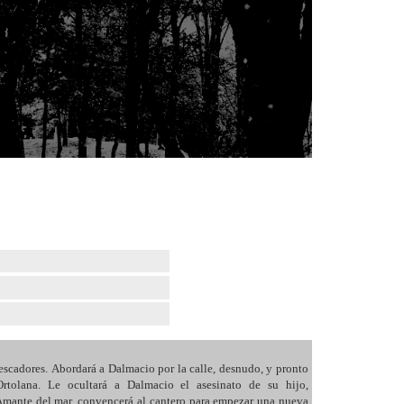
scadores. Abordará a Dalmacio por la calle, desnudo, y pronto
rtolana. Le ocultará a Dalmacio el asesinato de su hijo,
 Amante del mar, convencerá al cantero para empezar una nueva