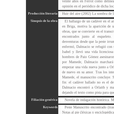
veinte años en Ferrol como delinean
opinión en el periódico de dicha loc
Producción literaria
Huir del aire (2002) La sombra de l
Sinopsis de la obra
El hallazgo de un cadáver en el a
en Briga, motiva la aparición de u
obras, que se convierte en el transc
encontrados junto al esqueleto
desventuras desde que la peste irr
enfermó, Dalmacio se refugió con s
Isabel y llevó una vida licenciosa
hombres de Paio Gómez asesinaron
por Mamede, Dalmacio marchará h
empezar una vida nueva junto a Orla
de nuevo en su amor. Tras los int
Mamede, el manuscrito concluye. S
fin: el cadáver hallado no es el 
Dalmacio encontró a Orlaith y marc
dejando el texto como pista para q
Filiación genérica
Novela de indagación histórica. 
Keywords
Peste Manuscrito encontrado (tras
Notas al pie (léxicas y enciclopédica