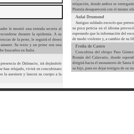
relajación, donde ambos se entregará
Pústula desaparecerá con el mismo sil
Aulai Drumond
Antiguo soldado escocés que pretend
su poca pericia en el idioma provoc
adre le mostró una entrada secreta al
esperando que la información del escocé
esconderse durante la epidemia. A su
de modo violento y, a cambio de su lib
ncias de la peste, le seguirá el deseo
u amante. Su texto y un peine son una
Froila de Castro
e buscarlos en Italia.
Concubina del obispo Paio Gómez 
Román del Calavario, donde esperaban
dirigirá hacia el monasterio de Santa
a presencia de Dalmacio, irá dejándole
su hijo, para no dejar testigos de su 
 se han relajado, vivirá en concubinato
 la asesinen y lancen su cuerpo a la