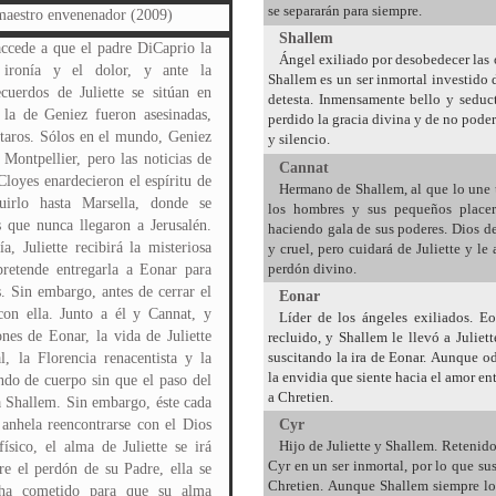
se separarán para siempre.
maestro envenenador (2009)
Shallem
 accede a que el padre DiCaprio la
Ángel exiliado por desobedecer las 
 ironía y el dolor, y ante la
Shallem es un ser inmortal investido 
ecuerdos de Juliette se sitúan en
detesta. Inmensamente bello y seduct
la de Geniez fueron asesinadas,
perdido la gracia divina y de no pode
átaros. Sólos en el mundo, Geniez
y silencio.
 Montpellier, pero las noticias de
Cannat
Cloyes enardecieron el espíritu de
Hermano de Shallem, al que lo une u
uirlo hasta Marsella, donde se
los hombres y sus pequeños placere
 que nunca llegaron a Jerusalén.
haciendo gala de sus poderes. Dios de
, Juliette recibirá la misteriosa
y cruel, pero cuidará de Juliette y le
perdón divino.
retende entregarla a Eonar para
 Sin embargo, antes de cerrar el
Eonar
con ella. Junto a él y Cannat, y
Líder de los ángeles exiliados. E
nes de Eonar, la vida de Juliette
recluido, y Shallem le llevó a Julie
suscitando la ira de Eonar. Aunque o
l, la Florencia renacentista y la
la envidia que siente hacia el amor ent
do de cuerpo sin que el paso del
a Chretien.
 Shallem. Sin embargo, éste cada
 anhela reencontrarse con el Dios
Cyr
Hijo de Juliette y Shallem. Retenid
sico, el alma de Juliette se irá
Cyr en un ser inmortal, por lo que su
e el perdón de su Padre, ella se
Chretien. Aunque Shallem siempre lo 
 ha cometido para que su alma