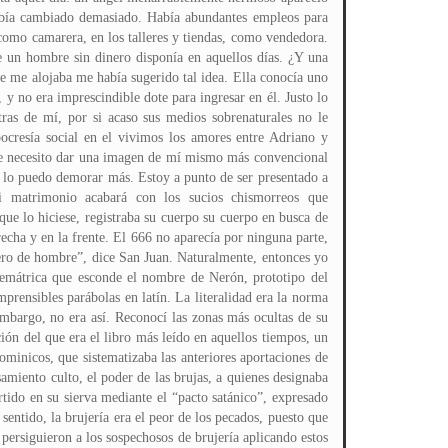
había cambiado demasiado. Había abundantes empleos para
 como camarera, en los talleres y tiendas, como vendedora.
e un hombre sin dinero disponía en aquellos días. ¿Y una
e me alojaba me había sugerido tal idea. Ella conocía uno
 y no era imprescindible dote para ingresar en él. Justo lo
ras de mí, por si acaso sus medios sobrenaturales no le
ocresía social en el vivimos los amores entre Adriano y
ue necesito dar una imagen de mí mismo más convencional
no lo puedo demorar más. Estoy a punto de ser presentado a
 Mi matrimonio acabará con los sucios chismorreos que
ue lo hiciese, registraba su cuerpo su cuerpo en busca de
recha y en la frente. El 666 no aparecía por ninguna parte,
mero de hombre”, dice San Juan. Naturalmente, entonces yo
gemátrica que esconde el nombre de Nerón, prototipo del
prensibles parábolas en latín. La literalidad era la norma
 embargo, no era así. Reconocí las zonas más ocultas de su
ión del que era el libro más leído en aquellos tiempos, un
ominicos, que sistematizaba las anteriores aportaciones de
samiento culto, el poder de las brujas, a quienes designaba
tido en su sierva mediante el “pacto satánico”, expresado
sentido, la brujería era el peor de los pecados, puesto que
s persiguieron a los sospechosos de brujería aplicando estos