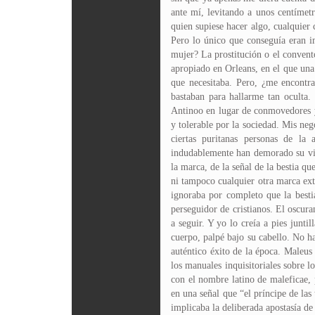
ante mí, levitando a unos centímet
quien supiese hacer algo, cualquier
Pero lo único que conseguía eran i
mujer? La prostitución o el convent
apropiado en Orleans, en el que una 
que necesitaba. Pero, ¿me encontra
bastaban para hallarme tan oculta.
Antinoo en lugar de conmovedores 
y tolerable por la sociedad. Mis ne
ciertas puritanas personas de la
indudablemente han demorado su visi
la marca, de la señal de la bestia q
ni tampoco cualquier otra marca ext
ignoraba por completo que la besti
perseguidor de cristianos. El oscura
a seguir. Y yo lo creía a pies junti
cuerpo, palpé bajo su cabello. No h
auténtico éxito de la época. Maleus 
los manuales inquisitoriales sobre l
con el nombre latino de maleficae, 
en una señal que “el príncipe de las
implicaba la deliberada apostasía de