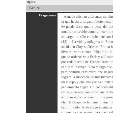
siglos.
Geniez
Fragmentos
Aunque existían diferentes movimie
la que había arraigado fuertemente 
Se puede decir que, a pesar del po
mundo concebido como un eterno enf
embargo, no sólo era tolerante con l
(13). - La vida y milagros de Etien
nacido en Cloyes, Orleans. Era un h
divinas instrucciones. “Hijo mío -le
que te ordeno: ve a París y allí sol
por cada pueblo de Francia hasta qu
el que te instruyo. Y yo te digo que
para permitir el vuestro; que llega
logrará la inocencia de mis bienam
mi cuerpo y que éste yacía en inde
pensamiento fugaz. Un conocimiento
carne, sino algo así como una répl
antiguos egipcios creían. Ellos pen
khu, la chispa de la llama divina. 
bajo mi oído. Noté cómo intentaba 
sin que ya apenas me diera cuenta d