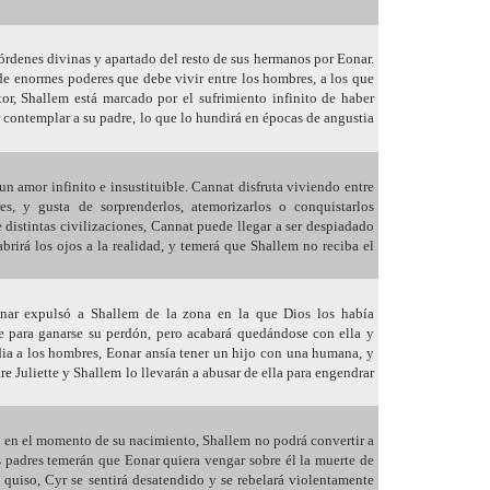
órdenes divinas y apartado del resto de sus hermanos por Eonar.
de enormes poderes que debe vivir entre los hombres, a los que
or, Shallem está marcado por el sufrimiento infinito de haber
r contemplar a su padre, lo que lo hundirá en épocas de angustia
n amor infinito e insustituible. Cannat disfruta viviendo entre
s, y gusta de sorprenderlos, atemorizarlos o conquistarlos
 distintas civilizaciones, Cannat puede llegar a ser despiadado
 abrirá los ojos a la realidad, y temerá que Shallem no reciba el
onar expulsó a Shallem de la zona en la que Dios los había
tte para ganarse su perdón, pero acabará quedándose con ella y
dia a los hombres, Eonar ansía tener un hijo con una humana, y
re Juliette y Shallem lo llevarán a abusar de ella para engendrar
o en el momento de su nacimiento, Shallem no podrá convertir a
s padres temerán que Eonar quiera vengar sobre él la muerte de
quiso, Cyr se sentirá desatendido y se rebelará violentamente