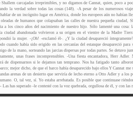
de Shallem carcajadas irreprimibles, y no digamos de Cannat, quien, poco a poc
ando la verdad sobre todas las cosas (148). -A pesar de los numerosos viaj
 hablar de un incógnito lugar en América, donde los europeos aún no habían ll
 oleadas de humanos que colapsaban las calles de nuestra pequeña ciudad, S
 a los cinco años del nacimiento de nuestro hijo. Sólo lamenté una cosa:
 la ciudad abandonada volvieron a su origen en el vientre de la Madre Tierr
espondió la mujer. -¡Oh! -exclamó él-. ¿Y la ciudad desapareció íntegramente
 todo cuando había sido erigido en las cercanías del estanque desapareció para
go de la mano, sorteando las jarcias dispersas por todas partes. Se detuvo junt
mente, unas frases incomprensibles. -Una fiesta encantadora, Herr Adler. 
rá de dispensarnos si le dejamos tan temprano. Nos ha fatigado tanto alboro
barco; mejor dicho, de que el barco había desaparecido bajo ellos Y Cannat me s
landas arenas de un desierto que serviría de lecho eterno a Otto Adler y a lo
humano. O, tal vez, sí. Yo estaba arrebatada. Es posible que continuase rién
 Las has superado -le contesté con la voz quebrada, orgullosa de él, y con las m