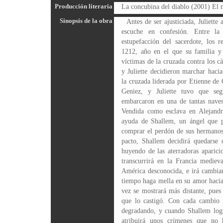
Producción literaria
La concubina del diablo (2001) El 
Sinopsis de la obra
Antes de ser ajusticiada, Juliette
escuche en confesión. Entre la
estupefacción del sacerdote, los r
1212, año en el que su familia y 
víctimas de la cruzada contra los c
y Juliette decidieron marchar hacia
la cruzada liderada por Etienne de 
Geniez, y Juliette tuvo que seg
embarcaron en una de tantas naves
Vendida como esclava en Alejandría
ayuda de Shallem, un ángel que p
comprar el perdón de sus hermanos.
pacto, Shallem decidirá quedarse 
huyendo de las aterradoras aparicio
transcurrirá en la Francia medieva
América desconocida, e irá cambian
tiempo haga mella en su amor hacia
vez se mostrará más distante, pues
que lo castigó. Con cada cambio fí
degradando, y cuando Shallem logr
atribuirá unos crímenes que no