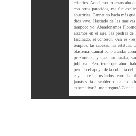
criterios. Aquel escrito arrancaba 
con otros parecidos, me fue explic
aburrirles. Cannat no hacía más que
dios vivo. Hastiado de las masivas
tampoco yo. Abandonamos Florencia
alzamos en el aire, las piedras de
fascinado, el confesor. -Así es -r
templos, las cabezas, las estatuas,
blasfema. Cannat echó a andar conmi
proximidad, y que murmuraba, vana
jubilosa-. Pero temo que ahora hab
perdido el apoyo de la cubierta del 
cayendo e incrustándose entre las b
jamás sería descubierto por el ojo 
expectativas? -me preguntó Cannat. -