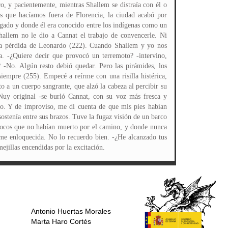
o, y pacientemente, mientras Shallem se distraía con él o
es que hacíamos fuera de Florencia, la ciudad acabó por
egado y donde él era conocido entre los indígenas como un
hallem no le dio a Cannat el trabajo de convencerle. Ni
 la pérdida de Leonardo (222). Cuando Shallem y yo nos
a. -¿Quiere decir que provocó un terremoto? -intervino,
? -No. Algún resto debió quedar. Pero las pirámides, los
 siempre (255). Empecé a reírme con una risilla histérica,
o a un cuerpo sangrante, que alzó la cabeza al percibir su
Nuy original -se burló Cannat, con su voz más fresca y
to. Y de improviso, me di cuenta de que mis pies habían
ostenía entre sus brazos. Tuve la fugaz visión de un barco
s pocos que no habían muerto por el camino, y donde nunca
dome enloquecida. No lo recuerdo bien. -¿He alcanzado tus
ejillas encendidas por la excitación.
Antonio Huertas Morales
Marta Haro Cortés