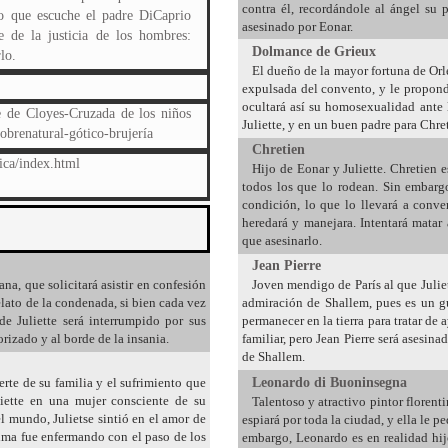
contra él, recordándole al ángel su 
to que escuche el padre DiCaprio
asesinado por Eonar.
e de la justicia de los hombres:
Dolmance de Grieux
lo.
El dueño de la mayor fortuna de Orle
expulsada del convento, y le propon
ocultará así su homosexualidad ante 
e de Cloyes-Cruzada de los niños
Juliette, y en un buen padre para Chret
obrenatural-gótico-brujería
Chretien
ica/index.html
Hijo de Eonar y Juliette. Chretien 
todos los que lo rodean. Sin embargo
condición, lo que lo llevará a conve
heredará y manejara. Intentará matar
que asesinarlo.
Jean Pierre
na, que solicitará asistir en confesión
Joven mendigo de París al que Juliet
elato de la condenada, si bien cada vez
admiración de Shallem, pues es un g
de Juliette será interrumpido por sus
permanecer en la tierra para tratar de 
rizado y al borde de la insania.
familiar, pero Jean Pierre será asesin
de Shallem.
Leonardo di Buoninsegna
te de su familia y el sufrimiento que
iette en una mujer consciente de su
Talentoso y atractivo pintor florent
l mundo, Julietse sintió en el amor de
espiará por toda la ciudad, y ella le 
alma fue enfermando con el paso de los
embargo, Leonardo es en realidad hij