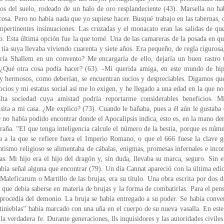
ros del suelo, rodeado de un halo de oro resplandeciente (43). Marsella no 
 cosa. Pero no había nada que yo supiese hacer. Busqué trabajo en las tabernas,
mpertinentes insinuaciones. Las cruzadas y el monacato eran las salidas de qu
o. Esta última opción fue la que tomé. Una de las camareras de la posada en qu
tía suya llevaba viviendo cuarenta y siete años. Era pequeño, de regla rigurosa,
ría Shallem en un convento? Me encargaría de ello, dejaría un buen rastro t
 ¿Qué otra cosa podía hacer? (63). -Mi querida amiga, en este mundo de hip
y hermosos, como deberían, se encuentran sucios y despreciables. Digamos q
gocios y mi estatus social así me lo exigen, y he llegado a una edad en la que 
 alta sociedad cuya amistad podría reportarme considerables beneficios.
ta a mi casa. ¿Me explico? (73). Cuando le bañaba, pues a él aún le gustaba q
ue no había podido encontrar donde el Apocalipsis indica, esto es, en la mano de
raña. “El que tenga inteligencia calcule el número de la bestia, porque es nú
a a la que se refiere fuera el Imperio Romano, o que el 666 fuese la clave 
ntismo religioso se alimentaba de cábalas, enigmas, promesas infernales e incom
llas. Mi hijo era el hijo del dragón y, sin duda, llevaba su marca, seguro. Sin
abía señal alguna que encontrar (79). Un día Cannat apareció con la última edic
Maleficarum o Martillo de las brujas, era su título. Una obra escrita por dos d
o que debía saberse en materia de brujas y la forma de combatirlas. Para el pen
procedía del demonio. La bruja se había entregado a su poder. Se había conver
 tinieblas” había marcado con una uña en el cuerpo de su nueva vasalla. En este 
 la verdadera fe. Durante generaciones, lls inquisidores y las autoridades civile