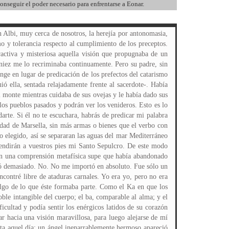
conseguir el poder necesario para enfrentarse a Eonar.
n Albi, muy cerca de nosotros, la herejía por antonomasia,
mo y tolerancia respecto al cumplimiento de los preceptos.
ractiva y misteriosa aquella visión que propugnaba de un
niez me lo recriminaba continuamente. Pero su padre, sin
Ange en lugar de predicación de los prefectos del catarismo
ió ella, sentada relajadamente frente al sacerdote-. Había
l monte mientras cuidaba de sus ovejas y le había dado sus
los pueblos pasados y podrán ver los venideros. Esto es lo
darte. Si él no te escuchara, habrás de predicar mi palabra
iudad de Marsella, sin más armas o bienes que el verbo con
lo elegido, así se separaran las aguas del mar Mediterráneo
 rendirán a vuestros pies mi Santo Sepulcro. De este modo
Con una comprensión metafísica supe que había abandonado
tó demasiado. No. No me importó en absoluto. Fue sólo un
ontré libre de ataduras carnales. Yo era yo, pero no era
algo de lo que éste formaba parte. Como el Ka en que los
ble intangible del cuerpo; el ba, comparable al alma; y el
icultad y podía sentir los enérgicos latidos de su corazón
 hacia una visión maravillosa, para luego alejarse de mí
sta aquel día: un ángel inenarrablemente hermoso apareció