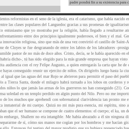
padre pondrá fin a su existencia para 
ntos reformistas en el seno de la iglesia, era el catarismo, que había nacido e
entre las clases populares del Languedoc gracias a sus promesas de igualitaris
co entusiasmo que yo mostraba por la religión, había llegado a resultarme at
rentamiento entre dos principios igualmente poderosos, el bien y el mal. Ge
a innovación religiosa, sino que más de una vez convirtió el castillo de Saint-
ne de Cloyes se fue desgranando de entre los labios de los labradores -prosigu
umilde pastor de no más de doce años. Cristo, decía, se le había aparecido en e
 habría dicho-, tú has sido elegido para la más grande empresa que hayan visto 
icita audiencia con el rey Felipe Augusto, a quien entregarás la carta que he de 
e hayas conseguido reunir un ejercito de niños. Os dirigiréis luego hasta la c
, al igual que las aguas del mar Rojo se abrieron para permitir el paso del pueb
réis a Tierra Santa, donde el milagro habrá tornado a los lobos en corderos y
ados niños lo que jamás las armas de los guerreros no han conseguido (21). 
fensa soledad en un templo perdido en algún punto del Nilo. Pero no me impor
 de los muchos que aprehendí con sobrenatural clarividencia tan pronto me enc
ica inmaterial de mi cuerpo. Quizá no mi más pura esencia, mi espíritu, sino 
saban que el ser humano se compone de cuatro elementos: el cuerpo; el ka, un do
Sin embargo, Shallem no era intangible. Me había abrazado a él sin ninguna dif
separarme de sí, cómo sus manos me cogían por los hombros y me hacían girar
e ello. Entonces fui testigo del mayor prodigio que yo hubiera presenciado ha