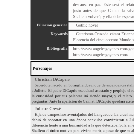
descanse en paz. Este será el rela
justo antes de que Cannat la salv
Shallem volverá, y ella debe esperar
Filiación genérica
Gothic novel
Keywords
Catarismo-Cruzada cátara Etienn
Florencia del cinqueccento Mundo s
Bibliografia
http://www.angelesgoyanes.com/got
http://www.angelesgoyanes.com/
Personajes
Christian DiCaprio
Sacerdote nacido en Springfield, aunque de ascendencia italia
a Juliette. El padre DiCaprio escuchará asustado y perplejo el r
la curiosidad por sus palabras irá siendo mayor, y el relato 
preguntas. Ante la aparición de Cannat, DiCaprio quedará aterro
Juliette Cressé
Hija de campesinos aventajados del Languedoc. La cruel muer
debió de soportar en una época convulsa convirtieron a Jul
diferencia frente a una humanidad a la que detestaba. Sola en e
Shallem el único motivo para vivir o morir, a pesar de que su 