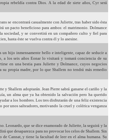
propia rebeldía contra Dios. A la edad de siete años, Cyr será
ans se encontrará casualmente con Juliette, tras haber sido ésta
drá un pacto beneficioso para ambos: el matrimonio. Dolmance
la sociedad, y se convertirá en un compañero culto y fiel para
ien, hasta éste se vuelva contra él y lo asesine.
es un hijo inmensamente bello e inteligente, capaz de seducir a
, a los seis años Eonar lo visitará y tomará conciencia de su
rtirse en una bestia para Juliette y Dolmance, cuyos negocios
 a su propia madre, por lo que Shallem no tendrá más remedio
te y Shallem adoptarán. Jean Pierre sabrá ganarse el cariño y la
uía, un alma que ya ha obtenido la salvación pero ha querido
ayudar a los hombres. Los tres disfrutarán de una feliz existencia
ado por unos salteadores, motivando la cruel y colérica venganza
ino. Leonardo, que se dice enamorado de Juliette, la seguirá y la
pedirá que desaparezca para no provocar los celos de Shallem. Sin
o de Cannat, y tiene la facultad de leer en el alma humana. Su