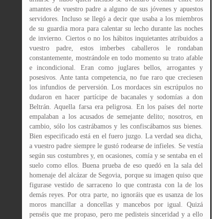
amantes de vuestro padre a alguno de sus jóvenes y apuestos
servidores. Incluso se llegó a decir que usaba a los miembros
de su guardia mora para calentar su lecho durante las noches
de invierno. Ciertos o no los hábitos inquietantes atribuidos a
vuestro padre, estos imberbes caballeros le rondaban
constantemente, mostrándole en todo momento su trato afable
e incondicional. Eran como juglares bellos, arrogantes y
posesivos. Ante tanta competencia, no fue raro que creciesen
los infundios de perversión. Los mordaces sin escrúpulos no
dudaron en hacer partícipe de bacanales y sodomías a don
Beltrán. Aquella farsa era peligrosa. En los países del norte
empalaban a los acusados de semejante delito; nosotros, en
cambio, sólo los castrábamos y les confiscábamos sus bienes.
Bien especificado está en el fuero juzgo. La verdad sea dicha,
a vuestro padre siempre le gustó rodearse de infieles. Se vestía
según sus costumbres y, en ocasiones, comía y se sentaba en el
suelo como ellos. Buena prueba de eso quedó en la sala del
homenaje del alcázar de Segovia, porque su imagen quiso que
figurase vestido de sarraceno lo que contrasta con la de los
demás reyes. Por otra parte, no ignoráis que es usanza de los
moros mancillar a doncellas y mancebos por igual. Quizá
penséis que me propaso, pero me pedisteis sinceridad y a ello