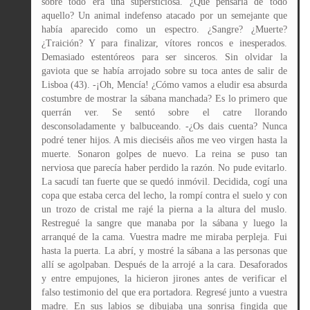
sobre todo era una supersticiosa. ¿Qué pensaría de todo
aquello? Un animal indefenso atacado por un semejante que
había aparecido como un espectro. ¿Sangre? ¿Muerte?
¿Traición? Y para finalizar, vítores roncos e inesperados.
Demasiado estentóreos para ser sinceros. Sin olvidar la
gaviota que se había arrojado sobre su toca antes de salir de
Lisboa (43). -¡Oh, Mencía! ¿Cómo vamos a eludir esa absurda
costumbre de mostrar la sábana manchada? Es lo primero que
querrán ver. Se sentó sobre el catre llorando
desconsoladamente y balbuceando. -¿Os dais cuenta? Nunca
podré tener hijos. A mis dieciséis años me veo virgen hasta la
muerte. Sonaron golpes de nuevo. La reina se puso tan
nerviosa que parecía haber perdido la razón. No pude evitarlo.
La sacudí tan fuerte que se quedó inmóvil. Decidida, cogí una
copa que estaba cerca del lecho, la rompí contra el suelo y con
un trozo de cristal me rajé la pierna a la altura del muslo.
Restregué la sangre que manaba por la sábana y luego la
arranqué de la cama. Vuestra madre me miraba perpleja. Fui
hasta la puerta. La abrí, y mostré la sábana a las personas que
allí se agolpaban. Después de la arrojé a la cara. Desaforados
y entre empujones, la hicieron jirones antes de verificar el
falso testimonio del que era portadora. Regresé junto a vuestra
madre. En sus labios se dibujaba una sonrisa fingida que