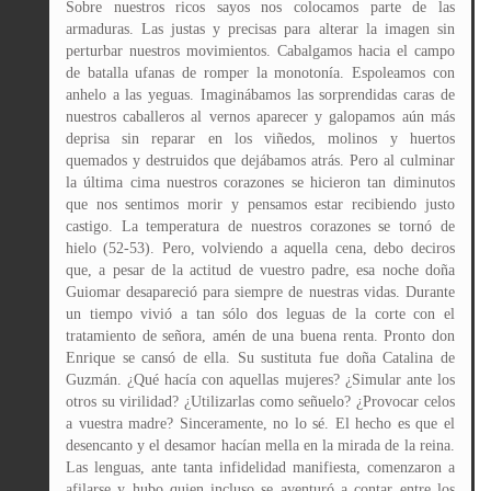
Sobre nuestros ricos sayos nos colocamos parte de las
armaduras. Las justas y precisas para alterar la imagen sin
perturbar nuestros movimientos. Cabalgamos hacia el campo
de batalla ufanas de romper la monotonía. Espoleamos con
anhelo a las yeguas. Imaginábamos las sorprendidas caras de
nuestros caballeros al vernos aparecer y galopamos aún más
deprisa sin reparar en los viñedos, molinos y huertos
quemados y destruidos que dejábamos atrás. Pero al culminar
la última cima nuestros corazones se hicieron tan diminutos
que nos sentimos morir y pensamos estar recibiendo justo
castigo. La temperatura de nuestros corazones se tornó de
hielo (52-53). Pero, volviendo a aquella cena, debo deciros
que, a pesar de la actitud de vuestro padre, esa noche doña
Guiomar desapareció para siempre de nuestras vidas. Durante
un tiempo vivió a tan sólo dos leguas de la corte con el
tratamiento de señora, amén de una buena renta. Pronto don
Enrique se cansó de ella. Su sustituta fue doña Catalina de
Guzmán. ¿Qué hacía con aquellas mujeres? ¿Simular ante los
otros su virilidad? ¿Utilizarlas como señuelo? ¿Provocar celos
a vuestra madre? Sinceramente, no lo sé. El hecho es que el
desencanto y el desamor hacían mella en la mirada de la reina.
Las lenguas, ante tanta infidelidad manifiesta, comenzaron a
afilarse y hubo quien incluso se aventuró a contar entre los