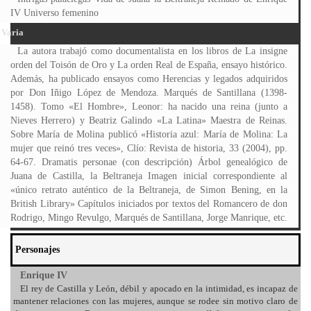
IV Universo femenino
Varia
La autora trabajó como documentalista en los libros de La insigne
orden del Toisón de Oro y La orden Real de España, ensayo histórico.
Además, ha publicado ensayos como Herencias y legados adquiridos
por Don Iñigo López de Mendoza. Marqués de Santillana (1398-
1458). Tomo «El Hombre», Leonor: ha nacido una reina (junto a
Nieves Herrero) y Beatriz Galindo «La Latina» Maestra de Reinas.
Sobre María de Molina publicó «Historia azul: María de Molina: La
mujer que reinó tres veces», Clío: Revista de historia, 33 (2004), pp.
64-67. Dramatis personae (con descripción) Árbol genealógico de
Juana de Castilla, la Beltraneja Imagen inicial correspondiente al
«único retrato auténtico de la Beltraneja, de Simon Bening, en la
British Library» Capítulos iniciados por textos del Romancero de don
Rodrigo, Mingo Revulgo, Marqués de Santillana, Jorge Manrique, etc.
Personajes
Enrique IV
El rey de Castilla y León, débil y apocado en la intimidad, es incapaz de
mantener relaciones con las mujeres, aunque se rodee sin motivo claro de