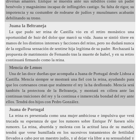
diversas amantes. Enrique se muestra ante sus súbditos como un padre
benévolo y magnánimo incapaz de inflingirles castigo. Su falta de rigor, su
impotencia y su costumbre de rodearse de judíos y musulmanes acabarán
debilitando su trono.
Juana la Beltraneja
La que pudo ser reina de Castilla vio en el retiro monástico una
oportunidad de huir del dolor que marcó su vida. Juana se sintió títere en
manos de los distintos intereses y facciones del reino, pero no dudará nunca
de la orgullosa sensación de sentirse hija legítima de su padre. Rechazará la
propuesta de matrimonio de Fernando tras la muerte de Isabel, y en su retiro
continuará firmando como la reina.
Mencía de Lemos
Una de las doce dueñas que acompaña a Juana de Portugal desde Lisboa a
Castilla. Mencía siempre se mostrará una fiel con la reina, ayudando para
que los cortesanos crean que realmente el rey la ha desflorado. Mencía será
también la protectora de la Beltraneja, y montará en cólera ante las
continuas traiciones del rey y la continua e inmerecida bondad del rey ante
ellos. Tendrá dos hijos con Pedro González.
Juana de Portugal
La reina es presentada como una mujer ambiciosa e impulsiva que verá
trucada su esperanza de que los rumores sobre Enrique IV fuesen sólo
rumores. La reina, aburrida y molesta con la actitud laxa de su marido,
tendrá que verse humillada en los sucesivos tratamientos de fertilidad
llevados a cabo por un maestro judío, y al dejar vía libre a su sensualidad y