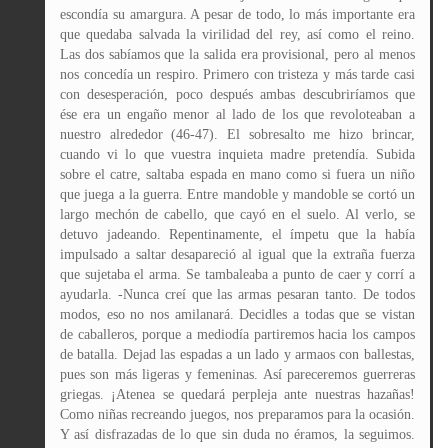
escondía su amargura. A pesar de todo, lo más importante era
que quedaba salvada la virilidad del rey, así como el reino.
Las dos sabíamos que la salida era provisional, pero al menos
nos concedía un respiro. Primero con tristeza y más tarde casi
con desesperación, poco después ambas descubriríamos que
ése era un engaño menor al lado de los que revoloteaban a
nuestro alrededor (46-47). El sobresalto me hizo brincar,
cuando vi lo que vuestra inquieta madre pretendía. Subida
sobre el catre, saltaba espada en mano como si fuera un niño
que juega a la guerra. Entre mandoble y mandoble se cortó un
largo mechón de cabello, que cayó en el suelo. Al verlo, se
detuvo jadeando. Repentinamente, el ímpetu que la había
impulsado a saltar desapareció al igual que la extraña fuerza
que sujetaba el arma. Se tambaleaba a punto de caer y corrí a
ayudarla. -Nunca creí que las armas pesaran tanto. De todos
modos, eso no nos amilanará. Decidles a todas que se vistan
de caballeros, porque a mediodía partiremos hacia los campos
de batalla. Dejad las espadas a un lado y armaos con ballestas,
pues son más ligeras y femeninas. Así pareceremos guerreras
griegas. ¡Atenea se quedará perpleja ante nuestras hazañas!
Como niñas recreando juegos, nos preparamos para la ocasión.
Y así disfrazadas de lo que sin duda no éramos, la seguimos.