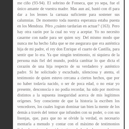
me ciño (93-94). El sobrino de Fonseca, que yo sepa, fue el
único amante de vuestra madre. Mas aun así, bastó con él para
dar a los leones la carnaza suficiente para sostener sus
calumnias. De momento toda nuestra esperanza estaba puesta
en los Mendoza. Pêro ¿cuánto tardarían en actuar? (163). Pero
hay otra razón por la cual no voy a aceptar. Yo no necesito
casarme con nadie para ser quien soy. Del mismo modo que
nunca me ha hecho falta que se me asegurara que era auténtica
hija de mi padre, el rey don Enrique el cuarto de Castilla, para
sentir que lo era. Ya que ningún testimonio, ni siquiera de la
persona más fiel del mundo, podría cambiar lo que dicta el
corazón de una hija respecto de su verdadero y auténtico
padre. Si he solicitado y escuchado, silenciosa y atenta, el
testimonio de quien estuvo cercana a ciertos hechos, que por
no haber todavía nacido, o ser de poca edad, o no estar yo
presente, desconocía o no podía recordar, ha sido por motivos
distintos a la supuesta inseguridad acerca de mis legítimos
orígenes. Soy consciente de que la historia la escriben los
vencedores, los cuales logran dominar tan bien la mente de los
demás a través del temor que infunden con su poder, o con sus
lisonjas, que, para que no se olvide la verdad, es necesario
mentarla a menudo y contar con el máximo de testimonios