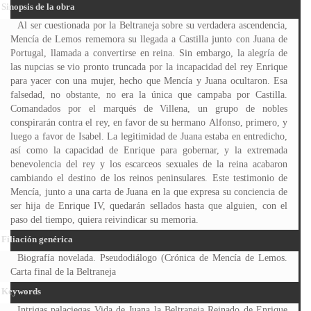
Sinopsis de la obra
Al ser cuestionada por la Beltraneja sobre su verdadera ascendencia,
Mencía de Lemos rememora su llegada a Castilla junto con Juana de
Portugal, llamada a convertirse en reina. Sin embargo, la alegría de
las nupcias se vio pronto truncada por la incapacidad del rey Enrique
para yacer con una mujer, hecho que Mencía y Juana ocultaron. Esa
falsedad, no obstante, no era la única que campaba por Castilla.
Comandados por el marqués de Villena, un grupo de nobles
conspirarán contra el rey, en favor de su hermano Alfonso, primero, y
luego a favor de Isabel. La legitimidad de Juana estaba en entredicho,
así como la capacidad de Enrique para gobernar, y la extremada
benevolencia del rey y los escarceos sexuales de la reina acabaron
cambiando el destino de los reinos peninsulares. Este testimonio de
Mencía, junto a una carta de Juana en la que expresa su conciencia de
ser hija de Enrique IV, quedarán sellados hasta que alguien, con el
paso del tiempo, quiera reivindicar su memoria.
Filiación genérica
Biografía novelada. Pseudodiálogo (Crónica de Mencía de Lemos.
Carta final de la Beltraneja
Keywords
Intrigas palaciegas Vida de Juana la Beltraneja Reinado de Enrique