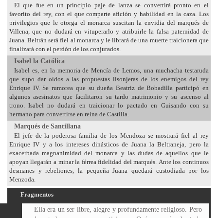
El que fue en un principio paje de lanza se convertirá pronto en el
favorito del rey, con el que comparte afición y habilidad en la caza. Los
privilegios que le otorga el monarca suscitan la envidia del marqués de
Villena, que no dudará en vituperarlo y atribuirle la falsa paternidad de
Juana. Beltrán será fiel al monarca y le librará de una muerte traicionera que
finalizará con el perdón de los conjurados.
Isabel la Católica
Isabel es, en la memoria de Mencía de Lemos, una muchacha testaruda
que supo dar oídos a las propuestas lisonjeras de los enemigos del rey
Enrique IV. Se rumorea que su dueña Beatriz de Bobadilla participó en
algunos asesinatos que facilitaron su tardo matrimonio y su ascenso al
trono. Isabel no dudará en traicionar lo pactado en Guisando con su
hermano para convertirse en reina de Castilla.
Marqués de Santillana
El jefe de la poderosa familia de los Mendoza se mostrará fiel al rey
Enrique IV y a los intereses dinásticos de Juana la Beltraneja, pero la
exacerbada magnanimidad del monarca y las dudas de aquellos que le
apoyan llegarán a minar la férrea fidelidad del marqués. Ante los continuos
desmanes y rebeliones, la pequeña Juana quedará custodiada por los
Menzoda.
Fragmentos
Ella era un ser libre, alegre y profundamente religioso. Pero