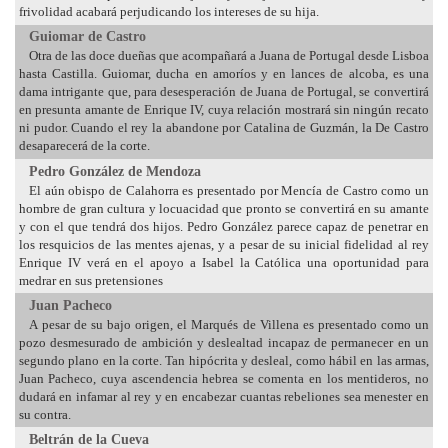
frivolidad acabará perjudicando los intereses de su hija.
Guiomar de Castro
Otra de las doce dueñas que acompañará a Juana de Portugal desde Lisboa
hasta Castilla. Guiomar, ducha en amoríos y en lances de alcoba, es una
dama intrigante que, para desesperación de Juana de Portugal, se convertirá
en presunta amante de Enrique IV, cuya relación mostrará sin ningún recato
ni pudor. Cuando el rey la abandone por Catalina de Guzmán, la De Castro
desaparecerá de la corte.
Pedro González de Mendoza
El aún obispo de Calahorra es presentado por Mencía de Castro como un
hombre de gran cultura y locuacidad que pronto se convertirá en su amante
y con el que tendrá dos hijos. Pedro González parece capaz de penetrar en
los resquicios de las mentes ajenas, y a pesar de su inicial fidelidad al rey
Enrique IV verá en el apoyo a Isabel la Católica una oportunidad para
medrar en sus pretensiones
Juan Pacheco
A pesar de su bajo origen, el Marqués de Villena es presentado como un
pozo desmesurado de ambición y deslealtad incapaz de permanecer en un
segundo plano en la corte. Tan hipócrita y desleal, como hábil en las armas,
Juan Pacheco, cuya ascendencia hebrea se comenta en los mentideros, no
dudará en infamar al rey y en encabezar cuantas rebeliones sea menester en
su contra.
Beltrán de la Cueva