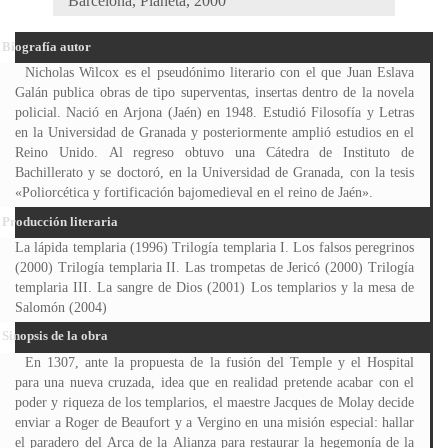
Barcelona, Planeta, 2000
Biografía autor
Nicholas Wilcox es el pseudónimo literario con el que Juan Eslava
Galán publica obras de tipo superventas, insertas dentro de la novela
policial. Nació en Arjona (Jaén) en 1948. Estudió Filosofía y Letras
en la Universidad de Granada y posteriormente amplió estudios en el
Reino Unido. Al regreso obtuvo una Cátedra de Instituto de
Bachillerato y se doctoró, en la Universidad de Granada, con la tesis
«Poliorcética y fortificación bajomedieval en el reino de Jaén».
Producción literaria
La lápida templaria (1996) Trilogía templaria I. Los falsos peregrinos
(2000) Trilogía templaria II. Las trompetas de Jericó (2000) Trilogía
templaria III. La sangre de Dios (2001) Los templarios y la mesa de
Salomón (2004)
Sinopsis de la obra
En 1307, ante la propuesta de la fusión del Temple y el Hospital
para una nueva cruzada, idea que en realidad pretende acabar con el
poder y riqueza de los templarios, el maestre Jacques de Molay decide
enviar a Roger de Beaufort y a Vergino en una misión especial: hallar
el paradero del Arca de la Alianza para restaurar la hegemonía de la