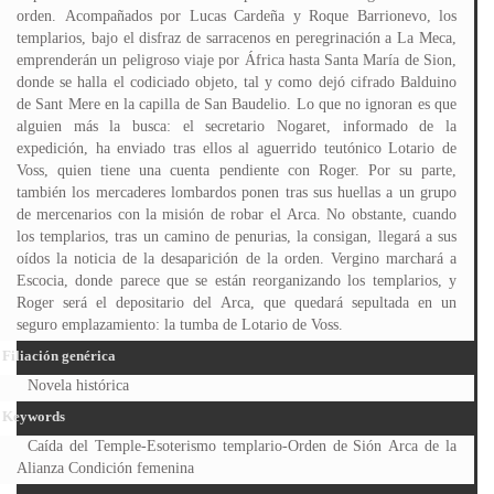
orden. Acompañados por Lucas Cardeña y Roque Barrionevo, los
templarios, bajo el disfraz de sarracenos en peregrinación a La Meca,
emprenderán un peligroso viaje por África hasta Santa María de Sion,
donde se halla el codiciado objeto, tal y como dejó cifrado Balduino
de Sant Mere en la capilla de San Baudelio. Lo que no ignoran es que
alguien más la busca: el secretario Nogaret, informado de la
expedición, ha enviado tras ellos al aguerrido teutónico Lotario de
Voss, quien tiene una cuenta pendiente con Roger. Por su parte,
también los mercaderes lombardos ponen tras sus huellas a un grupo
de mercenarios con la misión de robar el Arca. No obstante, cuando
los templarios, tras un camino de penurias, la consigan, llegará a sus
oídos la noticia de la desaparición de la orden. Vergino marchará a
Escocia, donde parece que se están reorganizando los templarios, y
Roger será el depositario del Arca, que quedará sepultada en un
seguro emplazamiento: la tumba de Lotario de Voss.
Filiación genérica
Novela histórica
Keywords
Caída del Temple-Esoterismo templario-Orden de Sión Arca de la
Alianza Condición femenina