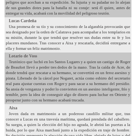
peligros que acechan a su expedición. Su lujuria y su paladar no lo alejan
de sus grandes dotes para la batalla ni su coraje: será él quien, antes de
entregar su vida, acabará con la movilidad del peligroso teutón.
Lucas Cardeña
Una promesa de su tío y su conocimiento de la algarabía provocarán que
sea designado por la orden de Calatrava para acompañar a los templarios en
su misión, durante la que tendrá que resolver sus dudas entre su fe y los
placeres mundanos. Tras conocer a Aixa y rescatarla, decidirá entregarse a
ella y formar un feliz matrimonio.
Lotario de Voss
Teutónico que luchó en los Santos Lugares y a quien un castigo de Roger
de Beaufort llevó a perder tres dedos de la mano. Tras la caída de Acre, de
donde tendrá que rescatar a su hermano, se convertirá en un feroz asesino y
pirata. Liberado de la cárcel por Nogaret, actúa como esbirro del secretario
real para ajustar cuentas con Roger y para sacar a su hermano del presidio.
Su ansia de venganza y poder lo convierten en un asesino inteligente, frío y
temible, pero la idea de conseguir algo de dinero para luchar en Oriente y
prosperar junto con su hermano acabará trucada.
Aixa
Joven dada en matrimonio a un poderoso caudillo militar que, tras
conocer a Lucas en una travesía marítima, quedará prendada del caballero.
Su suegra, a quien la elección del hijo no agrada, le abrirá las puertas a la
huida, por lo que Aixa marchará junto a la expedición en traje de hombre.
Su decisión representa la elección de una vida libre, alejada de lujos y del