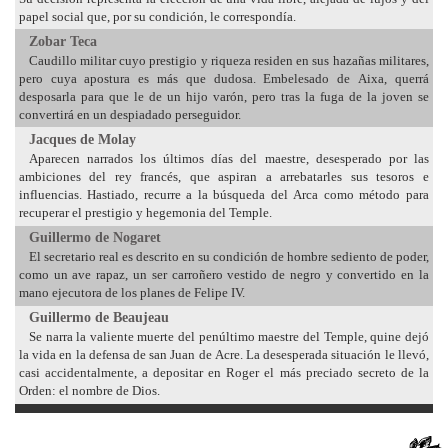
papel social que, por su condición, le correspondía.
Zobar Teca
Caudillo militar cuyo prestigio y riqueza residen en sus hazañas militares,
pero cuya apostura es más que dudosa. Embelesado de Aixa, querrá
desposarla para que le de un hijo varón, pero tras la fuga de la joven se
convertirá en un despiadado perseguidor.
Jacques de Molay
Aparecen narrados los últimos días del maestre, desesperado por las
ambiciones del rey francés, que aspiran a arrebatarles sus tesoros e
influencias. Hastiado, recurre a la búsqueda del Arca como método para
recuperar el prestigio y hegemonia del Temple.
Guillermo de Nogaret
El secretario real es descrito en su condición de hombre sediento de poder,
como un ave rapaz, un ser carroñero vestido de negro y convertido en la
mano ejecutora de los planes de Felipe IV.
Guillermo de Beaujeau
Se narra la valiente muerte del penúltimo maestre del Temple, quine dejó
la vida en la defensa de san Juan de Acre. La desesperada situación le llevó,
casi accidentalmente, a depositar en Roger el más preciado secreto de la
Orden: el nombre de Dios.