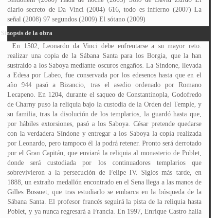
diario secreto de Da Vinci (2004) 616, todo es infierno (2007) La
señal (2008) 97 segundos (2009) El sótano (2009)
Sinopsis de la obra
En 1502, Leonardo da Vinci debe enfrentarse a su mayor reto:
realizar una copia de la Sábana Santa para los Borgia, que la han
sustraído a los Saboya mediante oscuros engaños. La Síndone, llevada
a Edesa por Labeo, fue conservada por los edesenos hasta que en el
año 944 pasó a Bizancio, tras el asedio ordenado por Romano
Lecapeno. En 1204, durante el saqueo de Constantinopla, Godofredo
de Charny puso la reliquia bajo la custodia de la Orden del Temple, y
su familia, tras la disolución de los templarios, la guardó hasta que,
por hábiles extorsiones, pasó a los Saboya. César pretende quedarse
con la verdadera Síndone y entregar a los Saboya la copia realizada
por Leonardo, pero tampoco él la podrá retener. Pronto será derrotado
por el Gran Capitán, que enviará la reliquia al monasterio de Poblet,
donde será custodiada por los continuadores templarios que
sobrevivieron a la persecución de Felipe IV. Siglos más tarde, en
1888, un extraño medallón encontrado en el Sena llega a las manos de
Gilles Bossuet, que tras estudiarlo se embarca en la búsqueda de la
Sábana Santa. El profesor francés seguirá la pista de la reliquia hasta
Poblet, y ya nunca regresará a Francia. En 1997, Enrique Castro halla