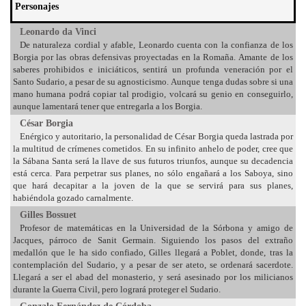
Personajes
Leonardo da Vinci
De naturaleza cordial y afable, Leonardo cuenta con la confianza de los
Borgia por las obras defensivas proyectadas en la Romaña. Amante de los
saberes prohibidos e iniciáticos, sentirá un profunda veneración por el
Santo Sudario, a pesar de su agnosticismo. Aunque tenga dudas sobre si una
mano humana podrá copiar tal prodigio, volcará su genio en conseguirlo,
aunque lamentará tener que entregarla a los Borgia.
César Borgia
Enérgico y autoritario, la personalidad de César Borgia queda lastrada por
la multitud de crímenes cometidos. En su infinito anhelo de poder, cree que
la Sábana Santa será la llave de sus futuros triunfos, aunque su decadencia
está cerca. Para perpetrar sus planes, no sólo engañará a los Saboya, sino
que hará decapitar a la joven de la que se servirá para sus planes,
habiéndola gozado carnalmente.
Gilles Bossuet
Profesor de matemáticas en la Universidad de la Sórbona y amigo de
Jacques, párroco de Sanit Germain. Siguiendo los pasos del extraño
medallón que le ha sido confiado, Gilles llegará a Poblet, donde, tras la
contemplación del Sudario, y a pesar de ser ateto, se ordenará sacerdote.
Llegará a ser el abad del monasterio, y será asesinado por los milicianos
durante la Guerra Civil, pero logrará proteger el Sudario.