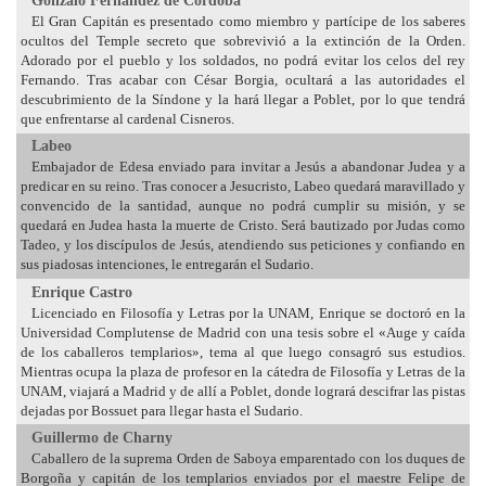
Gonzalo Fernández de Córdoba
El Gran Capitán es presentado como miembro y partícipe de los saberes
ocultos del Temple secreto que sobrevivió a la extinción de la Orden.
Adorado por el pueblo y los soldados, no podrá evitar los celos del rey
Fernando. Tras acabar con César Borgia, ocultará a las autoridades el
descubrimiento de la Síndone y la hará llegar a Poblet, por lo que tendrá
que enfrentarse al cardenal Cisneros.
Labeo
Embajador de Edesa enviado para invitar a Jesús a abandonar Judea y a
predicar en su reino. Tras conocer a Jesucristo, Labeo quedará maravillado y
convencido de la santidad, aunque no podrá cumplir su misión, y se
quedará en Judea hasta la muerte de Cristo. Será bautizado por Judas como
Tadeo, y los discípulos de Jesús, atendiendo sus peticiones y confiando en
sus piadosas intenciones, le entregarán el Sudario.
Enrique Castro
Licenciado en Filosofía y Letras por la UNAM, Enrique se doctoró en la
Universidad Complutense de Madrid con una tesis sobre el «Auge y caída
de los caballeros templarios», tema al que luego consagró sus estudios.
Mientras ocupa la plaza de profesor en la cátedra de Filosofía y Letras de la
UNAM, viajará a Madrid y de allí a Poblet, donde logrará descifrar las pistas
dejadas por Bossuet para llegar hasta el Sudario.
Guillermo de Charny
Caballero de la suprema Orden de Saboya emparentado con los duques de
Borgoña y capitán de los templarios enviados por el maestre Felipe de