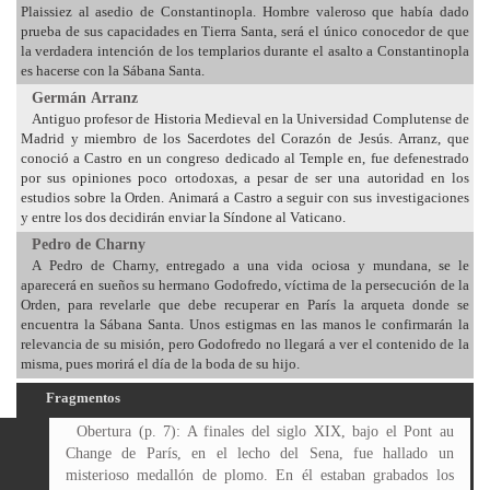
Plaissiez al asedio de Constantinopla. Hombre valeroso que había dado
prueba de sus capacidades en Tierra Santa, será el único conocedor de que
la verdadera intención de los templarios durante el asalto a Constantinopla
es hacerse con la Sábana Santa.
Germán Arranz
Antiguo profesor de Historia Medieval en la Universidad Complutense de
Madrid y miembro de los Sacerdotes del Corazón de Jesús. Arranz, que
conoció a Castro en un congreso dedicado al Temple en, fue defenestrado
por sus opiniones poco ortodoxas, a pesar de ser una autoridad en los
estudios sobre la Orden. Animará a Castro a seguir con sus investigaciones
y entre los dos decidirán enviar la Síndone al Vaticano.
Pedro de Charny
A Pedro de Charny, entregado a una vida ociosa y mundana, se le
aparecerá en sueños su hermano Godofredo, víctima de la persecución de la
Orden, para revelarle que debe recuperar en París la arqueta donde se
encuentra la Sábana Santa. Unos estigmas en las manos le confirmarán la
relevancia de su misión, pero Godofredo no llegará a ver el contenido de la
misma, pues morirá el día de la boda de su hijo.
Fragmentos
Obertura (p. 7): A finales del siglo XIX, bajo el Pont au Change de París, en el lecho del Sena, fue hallado un misterioso medallón de plomo. En él estaban grabados los escudos de las casas de Charny y de Vergy, y, entre ellos, la imagen del Santo Sudario de Cristo. El medallón fue estudiado por un profesor de la Universidad de la Sorbona. Allí, oculto en su interior, encapsulado en el metal, descubrió un enigmático mensaje templario. En la actualidad se muestra una copia del medallón a los visitantes del Museo de Cluny (7). La excitación de los dos cabezas de la poderosa familia se debía a un hecho acaecido en los días precedentes, instigado por ellos mismos tiempo atrás, pero que obtuvo su fruto de un modo repentino e inesperado. César había conocido, en libros y legajos que se atesoraban en la biblioteca Vaticana, leyendas que relataban los poderes de la mítica Sábana con la impronta de Jesús, la Sábana en la que el humilde galileo fue amortajado tras morir en la cruz, y en la que estuvo envuelto, según las Escrituras, dos noches y un día antes de su resurrección. Desde mediados del siglo XV, dicho sudario se encontraba en posesión de una de las dinastías italianas más poderosas, los Saboya, que lo habían recibido como legado de sus anteriores custodios, los franceses Charny, no sin antes producirse un buen número de disutas. César quería tener la Sábana para sí, el emblema protector que conservaría y aumentaría su poder y quizá borraría la huella de sus atrocidades. Pero los Saboya eran sus enemigos, unos enemigos poderosos que no se dejarían arrebatar tan preciada reliquia. Sólo la refinada astucia del joven Borgia podría idear un plan para conseguirla. Y este plan resultó, en el fondo, más sencillo de lo que imaginó en un principio, ya que apelaba a uno de los aspectos más íntimos y acervos de la naturaleza humana, al más bajo instinto del hombre: la lascivia. Los Borgia enviarían a una mujer joven, hermosa y carente de escrúpulos encargada de seducir a Carlos, el joven hijo de Filiberto, duque de Saboya; éste, engañado por la irresistible hembra y a petición suya, le mostraría la Sábana celosamente guardada, satisfaciendo en ella un deseo que debería obtener para él la ansiada recompensa de la carne. La mujer le pondría la miel en los labios, obligándole cada vez a mayores concesiones, hasta el momento en que podría sustraer la reliquia y huir de Chambéry levándola consigo. El plan había funcionado. Incluso antes de lo que César tenía previsto. Carlos de Saboya, todavía sólo un muchacho, sucumbió a os encantos de la pérfida agente de los Borgia. Se dejó enredar, en su ingenuidad, por las falsas palabras de amor, y permitió que el preciado Sudario fuera robado. Esto desencadenó una reacción de la familia que César tenía calculada. En primer lugar, lo mantendrán en secreto, tanto para preservar el buen nombre del chico como para evitar la hostilidad del pueblo que veneraba la reliquia, aunque le fuera mostrada en contadísimas ocasiones. Pero, además, tratarían de averiguar quién estaba detrás del robo, ya que era improbable que una sola persona urdiera la trama, consiguiera los salvoconductos falsos para penetrar en el territorio saboyano y tuviera la información necesaria y precisa para llevarla a cabo. Y era esto justamente lo que provocaba la excitación de los Borgia: necesitaban hacer deprisa una copia de la Sábana, tan exacta que nadie pudiera distinguirla: así podrían devolverla a los Saboya, aduciendo que la ladrona había sido apresada en sus territorios. Mantendrían para sí la reliquia auténtica a la para que obtendrían una ventaja diplomática (13-15). El recuerdo de lo que había ocurrido lo golpeó de repente. La impresión fue tal que, por un momento, no pudo siquiera respirar. Como había hecho en el río, abrió la boca tratando de robar un poco de aire. De nuevo sintió náuseas, e incluso saboreó otra vez el agua putrefacta. Con un gesto brusco soltó el medallón. Al golpear contra el suelo, se desprendió una parte de la coraza verdosa, dejando al descubierto algo de aspecto metálico. Estaba terriblemente asustado. Permaneció inmóvil en lasilla observando con horror el objeto. No se atrevía a moverse, pero tampoco quería que aquello permaneciera en su casa ni un instante más. Reuniendo todo el poco valor que le quedaba, se atrevió a levantarse y a ponerse de nuevo sus ropas. Todavía olían a fango y estaban húmedas. Mientras se vestía, no dejó de mirar el objeto que yacía en el suelo, en el mismo lugar en que lo había arrojado (31). También se incluía en el texto una breve reseña histórica, en la que se hablaba de algunas de las figuras más representativas de esa familia: Los orígenes de los Charny se pierden en los albores de la primera cruzada, que comenzó, bajo los auspicios del papa Urbano II, el día 27 de noviembre del 1095. A las órdenes de Godofredo de Bouillon, duque de la Baja Lorena, y con sólo diecisiete años, Cristián de Charny combatió en las sucesivas campañas que los cruzados llevaron a cabo en Tierra Santa: tras la conquista de Nicea y la derrota, en Dorilea, del grueso del ejército turco de Anatolia, participó en el sitio y asalto de Jerusalén, cuyos defensores egipcios fueron masacrados. Después de la guerra, Bouillon fue nombrado gobernador de Jerusalén, lugar en el que permaneció junto con un reducido grupo de hombres, entre ellos, Cristián de Charny. Tras la muerte del duque en el 1100, Cristián vuelve a Francia, a sus posesiones en el norte, donde se ve obligado a luchar de nuevo. Esta vez junto a Roberto II, duque de Normadía que, al año siguiente, invadió Inglaterra para arrebatársela a su hermano Enrique. Después de cinco años de falsas treguas, intrigas y batallas, Roberto es derrotado y Normandía pasa a manos de Enrique I, rey de Inglaterra. Hastiado por las luchas entre nobles cristianos, se une a las huestes de Hugo de la Champagne, que se dirigían a Palestina con el fin de proteger el reino latino de Jerusalén. Durante el largo viaje entabló amistad con uno de los capitanes del noble francés, Hugo de Payns. En 1118, éste y Cristián, junto con siete caballeros más, ofrecieron sus servicios y protección a Balduino II, entonces rey de Jerusalén, a quien Payns había conocido en el transcurso de la primera cruzada. Los caballeros fueron alojados en el templo de Salomón, por lo que recibieron el nombre de Caballeros del Temple o Templarios. Gilles se detuvo unos instantes. Le parecía haber oído un ruido a su espalda. Se irguió y escrutó a su alrededor para ver de qué se trataba. Sin embargo, como pudo comprobar, no había nadie en la sala excepto él. Tan sólo lo acompañaba el solemne retrato de Armand Jean du Plessis Richelieu, situado en uno de los extremos. El poderoso cardenal parecía estar más atento al académico que a los planos de La Sorbona, que sostenía en sus manos, aunque Bossuet no pensaba que fuera capaz de moverse. Probablemente no se tratara más que del crujido de las viejas maderas. -¿Me permitís continuar, monseñor? –interrogó al religioso antes de proseguir. Esta orden de monjes-guerreros se instituyó oficialmente nueve años más tarde, en el Concilio de Troyes de 1127, con el respaldo del papa Honorio II. Cristián de Charny siguió perteneciendo a ella hasta su muerte, acaecida en el 1141. La estirpe de los Charny estuvo a partir de entonces ligada inexorablemente a los templarios. Se cree que participaron en el saqueo de Constantinopla por los cruzados en 1204 aunque, después de esa fecha, no existe ningún dato sobre la familia hasta cien años más tarde, época en la que vivió Godofredo de Charny, maestre de la orden templaria de Normandía, que fue condenado a morir en la hoguera por orden de Felipe IV de Francia, junto al gran maestre, Jacobo de Molay, durante el proceso que destruyó la Orden del Temple. El académico se sorprendió al leer lo que le había ocurrido a Godofredo de Charny. Se preguntaba qué razones habían llevado al rey francés a acabar, de un modo tan terrible, con los caballeros templarios y con la vida de sus más altos representantes. Los años posteriores fueron muy duros para la familia Charny. Muchos de sus miembros, también caballeros templarios, se vieron despojados de sus bienes y obligados a jurar, frente a varios testigos y y el obispo de Rávena, que no habían cometido herejía alguna. Comenzó entonces un nuevo período de tiempo en blanco, que termina con otro Godofredo de Charny, caballero que murió defendiendo a su rey, Juan II, en la batalla de Poitiers frente a los ingleses. Años antes, había sido hecho prisionero por éstos y conseguido escapar de un modo milagroso de la fortaleza donde lo tenían recluido. Convencido de la intervención divina en su fuga, ordenó la construcción de una iglesia en la pequeña localidad de Lirey. En ella, mandó edificar una capilla donde se custodiaría el Santo Sudario de Cristo que, de algún modo no del todo esclarecido, había llegado a manos de la familia Charny. -¡Ésa es la relación! –exclamó el académico en voz alta-. Los Charny tenían la Sábana Santa (69-71). Los Saboya, como esperaba, agradecieron su mensaje, y le rogaron, sumamente cordiales, como la situación requería frente a un enemigo declarado, que les fuese restablecida, acompañando su petición con un valioso presente. César, que dominaba la situación a placer, no se inmutó al ordenar que decapitasen a la mujer que había robado el Sudario para él, con la que había mantenido relaciones íntimas durante los anteriores días, y enviaran su cabeza en un cesto junto con el arca de plata que contenía la reliquia. Así logró el joven Borgia cumplir sus deseos: poseer el verdadero Santo Sudario de Cristo y que la poderosa Casa de Saboya estuviera en deuda con su familia, pero el año siguiente, 1503, el papa Alejandro VI murió, quizás envenenado por su propia hija, Lucrecia, harta de los abusos de su padre; abusos para con ella, a la que utilizaba como una marioneta por designios de César, y de la que gozaba carnalmente cuando lo deseaba. Este hecho afect