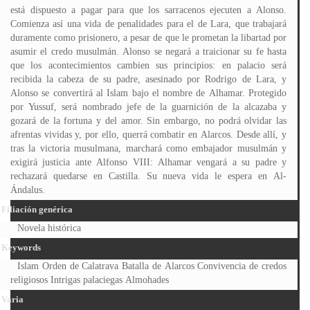
está dispuesto a pagar para que los sarracenos ejecuten a Alonso.
Comienza así una vida de penalidades para el de Lara, que trabajará
duramente como prisionero, a pesar de que le prometan la libartad por
asumir el credo musulmán. Alonso se negará a traicionar su fe hasta
que los acontecimientos cambien sus principios: en palacio será
recibida la cabeza de su padre, asesinado por Rodrigo de Lara, y
Alonso se convertirá al Islam bajo el nombre de Alhamar. Protegido
por Yussuf, será nombrado jefe de la guarnición de la alcazaba y
gozará de la fortuna y del amor. Sin embargo, no podrá olvidar las
afrentas vividas y, por ello, querrá combatir en Alarcos. Desde allí, y
tras la victoria musulmana, marchará como embajador musulmán y
exigirá justicia ante Alfonso VIII: Alhamar vengará a su padre y
rechazará quedarse en Castilla. Su nueva vida le espera en Al-
Ándalus.
Filiación genérica
Novela histórica
Keywords
Islam Orden de Calatrava Batalla de Alarcos Convivencia de credos
religiosos Intrigas palaciegas Almohades
Varia