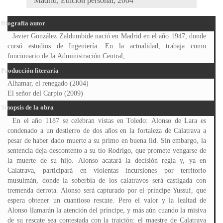
Madrid, Edición personal, 2004
Biografía autor
Javier González Zaldumbide nació en Madrid en el año 1947, donde
cursó estudios de Ingeniería. En la actualidad, trabaja como
funcionario de la Administración Central,
Producción literaria
Alhamar, el renegado (2004)
El señor del Carpio (2009)
Sinopsis de la obra
En el año 1187 se celebran vistas en Toledo: Alonso de Lara es
condenado a un destierro de dos años en la fortaleza de Calatrava a
pesar de haber dado muerte a su primo en buena lid. Sin embargo, la
sentencia deja descontento a su tío Rodrigo, que promete vengarse de
la muerte de su hijo. Alonso acatará la decisión regia y, ya en
Calatrava, participará en violentas incursiones por territorio
musulmán, donde la soberbia de los calatravos será castigada con
tremenda derrota. Alonso será capturado por el príncipe Yussuf, que
espera obtener un cuantioso rescate. Pero el valor y la lealtad de
Alonso llamarán la atención del príncipe, y más aún cuando la misiva
de su rescate sea contestada con la traición: el maestre de Calatrava