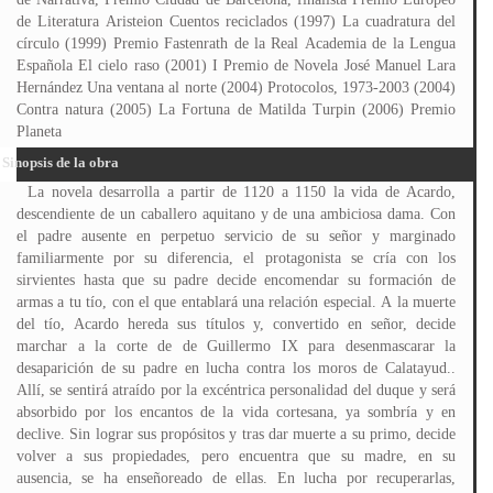
de Literatura Aristeion Cuentos reciclados (1997) La cuadratura del
círculo (1999) Premio Fastenrath de la Real Academia de la Lengua
Española El cielo raso (2001) I Premio de Novela José Manuel Lara
Hernández Una ventana al norte (2004) Protocolos, 1973-2003 (2004)
Contra natura (2005) La Fortuna de Matilda Turpin (2006) Premio
Planeta
Sinopsis de la obra
La novela desarrolla a partir de 1120 a 1150 la vida de Acardo,
descendiente de un caballero aquitano y de una ambiciosa dama. Con
el padre ausente en perpetuo servicio de su señor y marginado
familiarmente por su diferencia, el protagonista se cría con los
sirvientes hasta que su padre decide encomendar su formación de
armas a tu tío, con el que entablará una relación especial. A la muerte
del tío, Acardo hereda sus títulos y, convertido en señor, decide
marchar a la corte de de Guillermo IX para desenmascarar la
desaparición de su padre en lucha contra los moros de Calatayud..
Allí, se sentirá atraído por la excéntrica personalidad del duque y será
absorbido por los encantos de la vida cortesana, ya sombría y en
declive. Sin lograr sus propósitos y tras dar muerte a su primo, decide
volver a sus propiedades, pero encuentra que su madre, en su
ausencia, se ha enseñoreado de ellas. En lucha por recuperarlas,