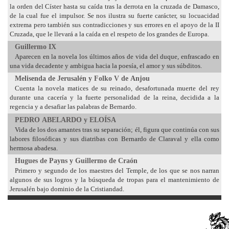
la orden del Císter hasta su caída tras la derrota en la cruzada de Damasco,
de la cual fue el impulsor. Se nos ilustra su fuerte carácter, su locuacidad
extrema pero también sus contradicciones y sus errores en el apoyo de la II
Cruzada, que le llevará a la caída en el respeto de los grandes de Europa.
Guillermo IX
Aparecen en la novela los últimos años de vida del duque, enfrascado en
una vida decadente y ambigua hacia la poesía, el amor y sus súbditos.
Melisenda de Jerusalén y Folko V de Anjou
Cuenta la novela matices de su reinado, desafortunada muerte del rey
durante una cacería y la fuerte personalidad de la reina, decidida a la
regencia y a desafiar las palabras de Bernardo.
PEDRO ABELARDO y ELOÍSA
Vida de los dos amantes tras su separación; él, figura que continúa con sus
labores filosóficas y sus diatribas con Bernardo de Claraval y ella como
hermosa abadesa.
Hugues de Payns y Guillermo de Craón
Primero y segundo de los maestres del Temple, de los que se nos narran
algunos de sus logros y la búsqueda de tropas para el mantenimiento de
Jerusalén bajo dominio de la Cristiandad.