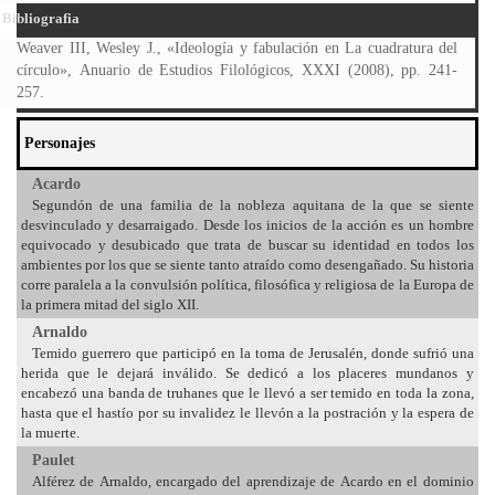
Bibliografia
Weaver III, Wesley J., «Ideología y fabulación en La cuadratura del
círculo», Anuario de Estudios Filológicos, XXXI (2008), pp. 241-
257.
Personajes
Acardo
Segundón de una familia de la nobleza aquitana de la que se siente
desvinculado y desarraigado. Desde los inicios de la acción es un hombre
equivocado y desubicado que trata de buscar su identidad en todos los
ambientes por los que se siente tanto atraído como desengañado. Su historia
corre paralela a la convulsión política, filosófica y religiosa de la Europa de
la primera mitad del siglo XII.
Arnaldo
Temido guerrero que participó en la toma de Jerusalén, donde sufrió una
herida que le dejará inválido. Se dedicó a los placeres mundanos y
encabezó una banda de truhanes que le llevó a ser temido en toda la zona,
hasta que el hastío por su invalidez le llevón a la postración y la espera de
la muerte.
Paulet
Alférez de Arnaldo, encargado del aprendizaje de Acardo en el dominio