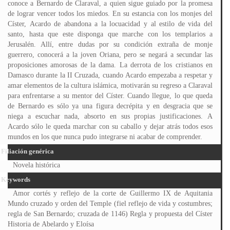
conoce a Bernardo de Claraval, a quien sigue guiado por la promesa
de lograr vencer todos los miedos. En su estancia con los monjes del
Císter, Acardo de abandona a la locuacidad y al estilo de vida del
santo, hasta que este disponga que marche con los templarios a
Jerusalén. Allí, entre dudas por su condición extraña de monje
guerrero, conocerá a la joven Oriana, pero se negará a secundar las
proposiciones amorosas de la dama. La derrota de los cristianos en
Damasco durante la II Cruzada, cuando Acardo empezaba a respetar y
amar elementos de la cultura islámica, motivarán su regreso a Claraval
para enfrentarse a su mentor del Císter. Cuando llegue, lo que queda
de Bernardo es sólo ya una figura decrépita y en desgracia que se
niega a escuchar nada, absorto en sus propias justificaciones. A
Acardo sólo le queda marchar con su caballo y dejar atrás todos esos
mundos en los que nunca pudo integrarse ni acabar de comprender.
Filiación genérica
Novela histórica
Keywords
Amor cortés y reflejo de la corte de Guillermo IX de Aquitania
Mundo cruzado y orden del Temple (fiel reflejo de vida y costumbres;
regla de San Bernardo; cruzada de 1146) Regla y propuesta del Císter
Historia de Abelardo y Eloísa