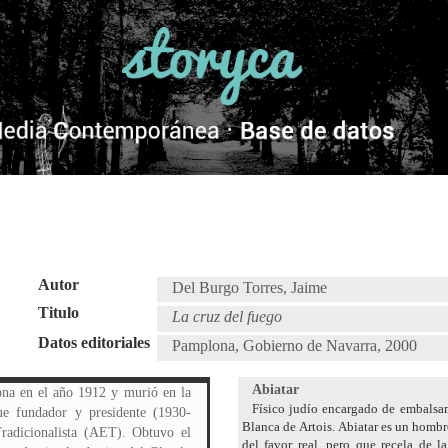
Autor
Del Burgo Torres, Jaime
Titulo
La cruz del fuego
Datos editoriales
Pamplona, Gobierno de Navarra, 2000
Abiatar
na en el año 1912 y murió en la
Físico judío encargado de embalsam
e fundador y presidente (1930-
Blanca de Artois. Abiatar es un hombr
radicionalista (AET). Obtuvo el
del favor real, pero que recela de l