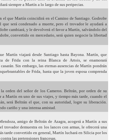
ará siempre a Martín a lo largo de sus peripecias.
on el que Martín coincidirá en el Camino de Santiago. Godrofre
 el que será condenado a muerte, pero el trovador le ayudará a
odofre cambiará, y le devolverá el favor a Martín, salvándolo del
ofre, convertido en mercedario, será quien negocie la libertad
que Martín viajará desde Santiago hasta Bayona. Martín, que
za de Frida con la reina Blanca de Artois, se enamorará
 casarán. Sin embargo, las eternas ausencias de Martín pondrán
 inquebrantables de Frida, hasta que la joven esposa comprenda
a la orden del señor de los Cameros. Beltrán, por orden de su
er a Martín en uno de sus viajes, y tiempo más tarde, cuando el
án, será Beltrán el que, con su autoridad, logre su liberación.
ndo cariño y una intensa amistad.
. Mendoza, amigo de Beltrán de Azagra, acogerá a Martín a sus
el trovador demuestra en los lances con armas, le ofrecerá una
s tarde convertido en general, Martín luchará en Silicia por los
 contra las pretensiones francesas.