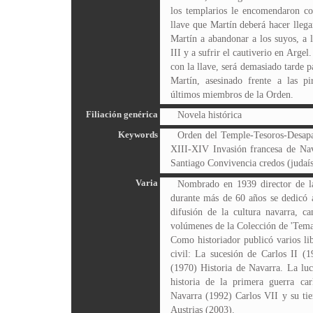
los templarios le encomendaron con
llave que Martín deberá hacer llega
Martín a abandonar a los suyos, a l
III y a sufrir el cautiverio en Argel
con la llave, será demasiado tarde p
Martín, asesinado frente a las pi
últimos miembros de la Orden.
Filiación genérica
Novela histórica
Keywords
Orden del Temple-Tesoros-Desapar
XIII-XIV Invasión francesa de Na
Santiago Convivencia credos (judaí
Varia
Nombrado en 1939 director de la
durante más de 60 años se dedicó a 
difusión de la cultura navarra, c
volúmenes de la Colección de 'Temas
Como historiador publicó varios lib
civil: La sucesión de Carlos II (1
(1970) Historia de Navarra. La luc
historia de la primera guerra car
Navarra (1992) Carlos VII y su tie
Austrias (2003).