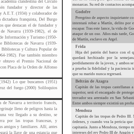
 academia clandestina del Círculo
monarcas. Su red de contactos acompañ
ién fundador y director de las
Godofre
y A.E.T. (1934) y colaborador de
Peregrino de aspecto inquietante c
 dictadura franquista, Del Burgo
intentará robar a Martín, delito por
los que destacan el de fundador y
escapar. Tras este lance, la vida de G
l de Navarra (1939-1982), el de
ataque de un oso. Años más tarde, God
 de Información y Turismo (1950-
de Martín, esclavo en Argel.
e Bibliotecas de Navarra (1939-
Frida
 Bibliotecas y Cultura Popular de
Hija del patrón del barco con el 
1964-1982). Fue también miembro
quedará hechizado por la semejan
y obtuvo el Premio Nacional de
perdidamente de la joven, y ambos se
 con Placa de la Orden de Alfonso
a prueba la fidelidad y la paciencia
que su marido nunca regresará.
Beltrán de Azagra
 (1942) Lo que buscamos (1951)
Capitán de las tropas castellanas 
ruz del fuego (2000) Soliloquios
superior, será el encargado de proteg
trovador sea arrestado en San Sebasti
 de Navarra a territorio francés,
Entre ambos siempre existirá un profu
rinaje lleno de peligros hasta la
Mendoza
na vez llegado a su destino, se
Capitán de las tropas de Pedro III
ra por las tropas francesas, y
órdenes, y cuando vea la pericia que 
us amigos y familiares. Allí, antes
capitanía. Junto a Mendoza, tiempo má
intereses del rey Pedro III de Aragón y
gará la llave de una estancia que