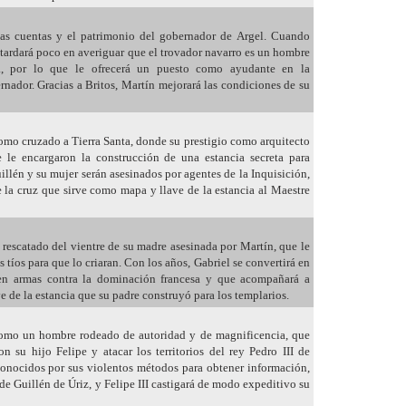
as cuentas y el patrimonio del gobernador de Argel. Cuando
, tardará poco en averiguar que el trovador navarro es un hombre
a, por lo que le ofrecerá un puesto como ayudante en la
rnador. Gracias a Britos, Martín mejorará las condiciones de su
mo cruzado a Tierra Santa, donde su prestigio como arquitecto
e le encargaron la construcción de una estancia secreta para
illén y su mujer serán asesinados por agentes de la Inquisición,
e la cruz que sirve como mapa y llave de la estancia al Maestre
 rescatado del vientre de su madre asesinada por Martín, que le
s tíos para que lo criaran. Con los años, Gabriel se convertirá en
en armas contra la dominación francesa y que acompañará a
ve de la estancia que su padre construyó para los templarios.
como un hombre rodeado de autoridad y de magnificencia, que
n su hijo Felipe y atacar los territorios del rey Pedro III de
 conocidos por sus violentos métodos para obtener información,
a de Guillén de Úriz, y Felipe III castigará de modo expeditivo su