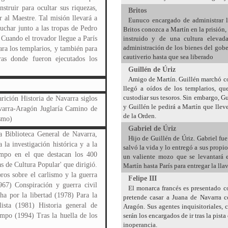
struir para ocultar sus riquezas,
Britos
r al Maestre. Tal misión llevará a
Eunuco encargado de administrar l
uchar junto a las tropas de Pedro
Britos conozca a Martín en la prisión
. Cuando el trovador llegue a París
instruido y de una cultura elevad
administración de los bienes del gobe
ara los templarios, y también para
cautiverio hasta que sea liberado
ras donde fueron ejecutados los
Guillén de Úriz
Amigo de Martín. Guillén marchó co
llegó a oídos de los templarios, qu
custodiar sus tesoros. Sin embargo, Gu
ición Historia de Navarra siglos
y Guillén le pedirá a Martín que llev
varra-Aragón Juglaría Camino de
de la Orden.
smo)
Gabriel de Úriz
 Biblioteca General de Navarra,
Hijo de Guillén de Úriz. Gabriel fue
la investigación histórica y a la
salvó la vida y lo entregó a sus propio
ampo en el que destacan los 400
un valiente mozo que se levantará 
 de Cultura Popular' que dirigió.
Martín hasta París para entregar la lla
ros sobre el carlismo y la guerra
Felipe III
967) Conspiración y guerra civil
El monarca francés es presentado 
ha por la libertad (1978) Para la
pretende casar a Juana de Navarra co
lista (1981) Historia general de
Aragón. Sus agentes inquisitoriales,
mpo (1994) Tras la huella de los
serán los encargados de ir tras la pist
inoperancia.