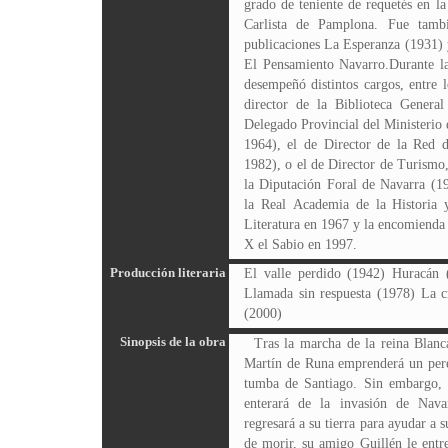
grado de teniente de requetés en la
Carlista de Pamplona. Fue tamb
publicaciones La Esperanza (1931) 
El Pensamiento Navarro.Durante la
desempeñó distintos cargos, entre 
director de la Biblioteca Genera
Delegado Provincial del Ministerio
1964), el de Director de la Red d
1982), o el de Director de Turismo,
la Diputación Foral de Navarra (
la Real Academia de la Historia 
Literatura en 1967 y la encomienda
X el Sabio en 1997.
Producción literaria
El valle perdido (1942) Huracán
Llamada sin respuesta (1978) La c
(2000)
Sinopsis de la obra
Tras la marcha de la reina Blanca
Martín de Runa emprenderá un pereg
tumba de Santiago. Sin embargo, u
enterará de la invasión de Navar
regresará a su tierra para ayudar a s
de morir, su amigo Guillén le entre