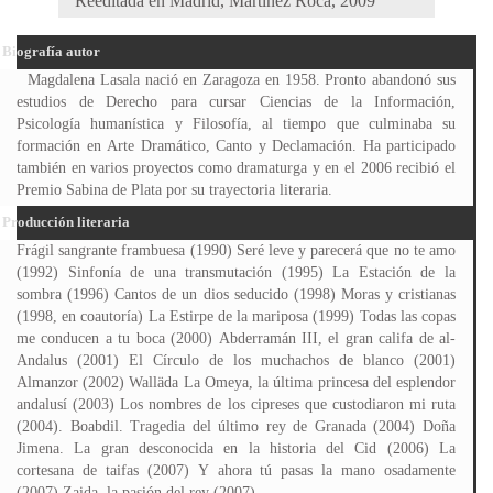
Reeditada en Madrid, Martínez Roca, 2009
Biografía autor
Magdalena Lasala nació en Zaragoza en 1958. Pronto abandonó sus
estudios de Derecho para cursar Ciencias de la Información,
Psicología humanística y Filosofía, al tiempo que culminaba su
formación en Arte Dramático, Canto y Declamación. Ha participado
también en varios proyectos como dramaturga y en el 2006 recibió el
Premio Sabina de Plata por su trayectoria literaria.
Producción literaria
Frágil sangrante frambuesa (1990) Seré leve y parecerá que no te amo
(1992) Sinfonía de una transmutación (1995) La Estación de la
sombra (1996) Cantos de un dios seducido (1998) Moras y cristianas
(1998, en coautoría) La Estirpe de la mariposa (1999) Todas las copas
me conducen a tu boca (2000) Abderramán III, el gran califa de al-
Andalus (2001) El Círculo de los muchachos de blanco (2001)
Almanzor (2002) Walläda La Omeya, la última princesa del esplendor
andalusí (2003) Los nombres de los cipreses que custodiaron mi ruta
(2004). Boabdil. Tragedia del último rey de Granada (2004) Doña
Jimena. La gran desconocida en la historia del Cid (2006) La
cortesana de taifas (2007) Y ahora tú pasas la mano osadamente
(2007) Zaida, la pasión del rey (2007)