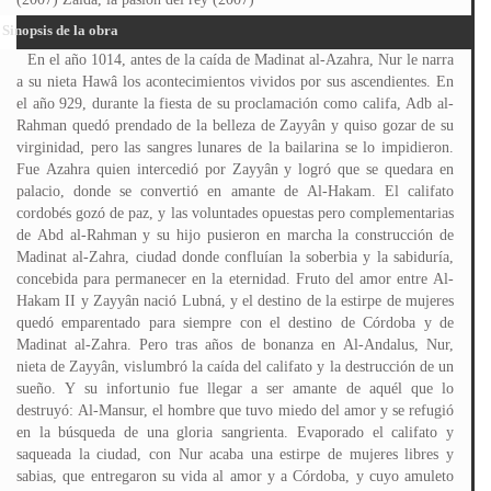
Sinopsis de la obra
En el año 1014, antes de la caída de Madinat al-Azahra, Nur le narra
a su nieta Hawâ los acontecimientos vividos por sus ascendientes. En
el año 929, durante la fiesta de su proclamación como califa, Adb al-
Rahman quedó prendado de la belleza de Zayyân y quiso gozar de su
virginidad, pero las sangres lunares de la bailarina se lo impidieron.
Fue Azahra quien intercedió por Zayyân y logró que se quedara en
palacio, donde se convertió en amante de Al-Hakam. El califato
cordobés gozó de paz, y las voluntades opuestas pero complementarias
de Abd al-Rahman y su hijo pusieron en marcha la construcción de
Madinat al-Zahra, ciudad donde confluían la soberbia y la sabiduría,
concebida para permanecer en la eternidad. Fruto del amor entre Al-
Hakam II y Zayyân nació Lubná, y el destino de la estirpe de mujeres
quedó emparentado para siempre con el destino de Córdoba y de
Madinat al-Zahra. Pero tras años de bonanza en Al-Andalus, Nur,
nieta de Zayyân, vislumbró la caída del califato y la destrucción de un
sueño. Y su infortunio fue llegar a ser amante de aquél que lo
destruyó: Al-Mansur, el hombre que tuvo miedo del amor y se refugió
en la búsqueda de una gloria sangrienta. Evaporado el califato y
saqueada la ciudad, con Nur acaba una estirpe de mujeres libres y
sabias, que entregaron su vida al amor y a Córdoba, y cuyo amuleto