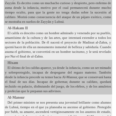
Zayyân. Es decrito como un muchacho curioso y despierto, pero enfermo de
asma desde la infancia, motivo por el cual permanecerá durante mucho
tiempo oculto, para que la gente no tenga dudas sobre la sucesión al
califato. Morirá como consecuencia del ataque de un pájaro exótico, como
se mostraba en sueños de Zayyân y Lubná.
Al-Hakam II
El califa es descrito como un hombre admirado y venerado por su pueblo,
amantísimo de la cultura y de las artes, que intentará extender a todos los
sectores de la población. De él nacerá el proyecto de Madinat al-Zahra, y
querrá hacer de ella un monumento inmortal de belleza y sabiduría. Cuando
asuma el gobierno, se convertirá en un hombre taciturno, y le será revelado
por Nur el final de al-Zahra.
Hixam
El último de los califas aparece, ya desde la infancia, como un ser mimado
y sobreprotegido, incapaz de despegarse del regazo materno. También
desde la infancia procede su temor hacia Al-Mansur, que se conservará hasta
el final de sus días. Incapaz de gobernar, durante su califato, quedará
recluido en palacio, disfrutando del juego, de los efebos, y de los amuletos
y profecías que le preparan sus adivinos.
Al-Mansur
Del primer ministro se nos presenta una juventud brillante como alumno
de Lubná, tiempo en el que ya planeaba su ascenso al gobierno. Protegido
por Subh, su amante, ascenderá vertiginosamente en los asuntos de estado,