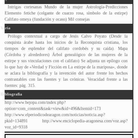
Intrigas cortesanas Mundo de la mujer Astrología-Predicciones
Elemento fetiche (colgante de cuarzo rosa, símbolo de la estirpe)
Califato omeya (fundación y ocaso) Mil consejas
Varia
Prólogo contextual a cargo de Jesús Calvo Poyato (Desde la
conquista árabe hasta los inicios de la Reconquista cristiana, los
tiempos de esplendor del califato cordobés y su caída). Mapa
(Córdoba y alrededores) Árbol genealógico de las mujeres de la
estirpe y sus vinculaciones con el califato) Se adjunta un epílogo con
lo que hay de «Verdad y Ficción en La estirpe de la mariposa», donde
se aclara la bibliografía y la invención del autor frente los hechos
contrastables con las fuentes y las crónicas. Veracidad frente a las
fuentes: pág. 315.
Bibliografia
http://www.bejopa.com/index.php?
option=com_content&task=view&id=496&Itemid=173
http://www.elperiodicodearagon.com/noticias/noticia.asp?
pkid=134891 http://www.enciclopedia-aragonesa.com/voz.asp?
voz_id=9318