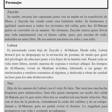
Personajes
Zayyân
Su madre, encinta, fue capturada junto con su madre en la expedición de
Muez, y Zayyân fue criada como una bailarina árabe. Su hermosura y
agilidad cautivaron a todos los invitados del califa, pero fue Al-Hakam
quien se convirtió en su amante. No obstante, Zayyân nunca quiso llevar
una vida matrimonial con el futuro califa, pues, por encima de todo,
anhelaba un amor libre. De sus amores nacieron un niño y una niña.
Lubná
Es presentada como hija de Zayyân y Al-Hakam. Desde niña, Lubná
destacó por su desparpajo en la recitación de poemas, de modo que gozó
del privilegio de educarse junto a los hijos de la familia real. Pasará toda su
vida entre libros, siendo maestra de copistas e incluso alfaquí. En tiempos
de Al-Mansur, vivirá en Madinat al-Zahra, liderando a un grupo de
intelectuales y eruditos contrarios al régimen, y dedicada a obras de caridad
incluso para los más desfavorecidos.
Nur
Hija de los amores de Lubná con el visir Al-Aziz. Nur será una muchacha
despierta pero melancólica. Será ella quien interprete un sueño del califa
Al-Hakam, por lo que entre ellos dos se establecerá una fuerte relación. Nur,
con el don de la profecía, vislumbrará la caída del califato y de su estirpe.
Amará a Al-Mansur, pero no podrá evitar el destino. Lo engañará para
permanecer con vida y ocultarle su embarazo.