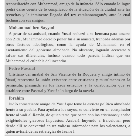
reconciliación con Muhammad, amigo de la infancia. Sólo cuando lo logre
podrá darse cuenta de lo complicado de la situación de la ciudad ante las
revueltas y la inminente llegada del rey catalanoaragonés, ante la cual
luchará con sus amigos.
Muhammad ben Sayyud
A pesar de su amistad, cuando Yusuf rechazó a su hermana para casarse
con Zida, Muhammad decidió poner fin a su amistad, truncada además por
otros factores ideológicos, como la ayuda de Muhammad en el
asentamiento del gobierno almohade. No obstante, lograrán acercarse y
salvar sus diferencias, incluso cuando todo parecía indicar que era
Muhammad el culpable del incendio.
Pedro Pascual
Cristiano del arrabal de San Vicente de la Roqueta y amigo íntimo de
Yusuf, representa la unión existente entre cristianos y musulmanes en la
península, plasmada en los lazos estrechos y la colaboración que se
establece entre Pascual y Yusuf a lo largo de la novela.
Ibrahim
Judío comerciante amigo de Yusuf que teme la estricta política almohade
frente a su pueblo. Para ayudar a los suyos, se convierte en un conspirador
frente al walí al-Ramán, de quien teme que pacte con los cristianos y acabe
exigiéndoles gravosos impuestos. Acabará huyendo a Barcelona, pero
desde allí se convertirá en un valioso informador para los valencianos, a
quien avisará de las estrategias de Jaume I.