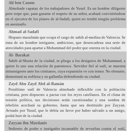
Alí ben Cassen
Almohade capataz de los trabajadores de Yusuf. Es un hombre diligente
pero torpe que, para ganarse el respeto de su señor, acabará convirtiéndose
en el ejecutor de los planes de al-Sadafi, quien no tendrá ningún problema
en asesinarlo.
Ahmad al-Sadafi
Hispano musulmán que ocupa el cargo de sahib al-medina de Valencia. Se
trata de un hombre intrigante, ambicioso, que desencadena una serie de
atrocidades para apartar a Muhammad del poder que ostenta en la ciudad.
Al- Barakat
Sahib al-Shurta de la ciudad, se pliega a los designios de Muhammad, a
quien lo une una relación de parentesco. Servidor fiel al walí, se muestra
intransigente ante los cristianos, cuya expansión ve con temor. No obstante,
demostrará su nobleza y su gallardía defendiendo su ciudad.
Zayd Abu Zayd Abd al-Ramán
Penúltimo walí de Valencia almohade inflexible con la población
cristiana, pero dispuesto a pactar con los reyes catellanos. En el clima de
tensión política, sus decisiones serán cuestionadas y una sombra de
rebelión acechará su gobierno, hasta que sea destituido por Zayyan.
Avisado por Yusuf, que le debía un favor por haber salvado a un amigo,
podrá huir de la ciudad.
Zayyan ibn Mardanis
Sediento de poder e instigador incansable de revueltas contra el walí,