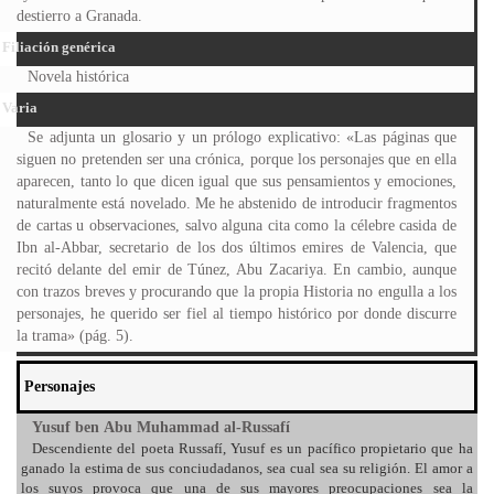
destierro a Granada.
Filiación genérica
Novela histórica
Varia
Se adjunta un glosario y un prólogo explicativo: «Las páginas que
siguen no pretenden ser una crónica, porque los personajes que en ella
aparecen, tanto lo que dicen igual que sus pensamientos y emociones,
naturalmente está novelado. Me he abstenido de introducir fragmentos
de cartas u observaciones, salvo alguna cita como la célebre casida de
Ibn al-Abbar, secretario de los dos últimos emires de Valencia, que
recitó delante del emir de Túnez, Abu Zacariya. En cambio, aunque
con trazos breves y procurando que la propia Historia no engulla a los
personajes, he querido ser fiel al tiempo histórico por donde discurre
la trama» (pág. 5).
Personajes
Yusuf ben Abu Muhammad al-Russafí
Descendiente del poeta Russafí, Yusuf es un pacífico propietario que ha
ganado la estima de sus conciudadanos, sea cual sea su religión. El amor a
los suyos provoca que una de sus mayores preocupaciones sea la