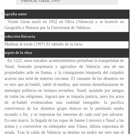
Valencia, Gaza, 1997
Biografía autor
Vicent Girau nació en 1952 en Oliva (Valencia) y se licenció en
Geografía e Historia por la Universitat de València.
Producción literaria
Madinat al-turab (1997) El tablado de la farsa
Sinopsis de la obra
En 1225, unos extraños acontecimientos perturban la tranquilidad de
Yusuf, honrado propietario y agricultor de Valencia: una de sus
propiedades arde en llamas, y la consiguiente búsqueda del culpable
acarrea una serie de muertes cercanas. El causante de los desastres no
es otro que al-Sadafi, sahib al-medina, que intenta desembarazarse de
enemigos políticos en tiempos revueltos. Yusuf, ayudado por amigos
de todas las religiones, logrará que se imparta justicia, pero los actos
de al-Sadafi evidenciaban una realidad innegable: la pacífica
convivencia de los distintos grupo étnicos en la península estaba
tocando a fin, y se imponían los intereses de cada cual por salvarse.
En este marco, la llegada de las ropas de Jaume I moverá a Yusuf a las
armas y a convertirse en embajador ante Túnez, última esperanza de
ayuda. Tras la caída de Valencia su destino no podrá ser otro que el