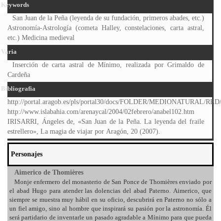
Keywords
San Juan de la Peña (leyenda de su fundación, primeros abades, etc.)
Astronomía-Astrología (cometa Halley, constelaciones, carta astral,
etc.) Medicina medieval
Varia
Inserción de carta astral de Mínimo, realizada por Grimaldo de
Cardeña
Bibliografia
http://portal.aragob.es/pls/portal30/docs/FOLDER/MEDIONATUR
http://www.islabahia.com/arenaycal/2004/02febrero/anabel102.htm
IRISARRI, Ángeles de, «San Juan de la Peña. La leyenda del fraile
estrellero», La magia de viajar por Aragón, 20 (2007).
Personajes
Aimerico de Thomières
Monje enfermero del monasterio de San Ponce de Thomières enviado por
el abad Hugo para atender las dolencias del abad Paterno. Aimerico, que
siempre se muestra muy hábil en su oficio, descubrirá en Paterno no sólo a
un fiel amigo, sino al hombre que inspirará su pasión por la astronomía. Él
será partidario de inventarle un pasado agradable a Mínimo para que pueda