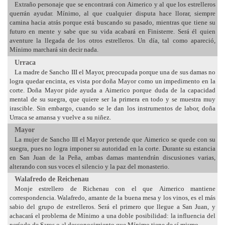
Extraño personaje que se encontrará con Aimerico y al que los estrelleros
querrán ayudar. Mínimo, al que cualquier disputa hace llorar, siempre
camina hacia atrás porque está buscando su pasado, mientras que tiene su
futuro en mente y sabe que su vida acabará en Finisterre. Será él quien
aventure la llegada de los otros estrelleros. Un día, tal como apareció,
Mínimo marchará sin decir nada.
Urraca
La madre de Sancho III el Mayor, preocupada porque una de sus damas no
logra quedar encinta, es vista por doña Mayor como un impedimento en la
corte. Doña Mayor pide ayuda a Aimerico porque duda de la capacidad
mental de su suegra, que quiere ser la primera en todo y se muestra muy
irascible. Sin embargo, cuando se le dan los instrumentos de labor, doña
Urraca se amansa y vuelve a su niñez.
Mayor
La mujer de Sancho III el Mayor pretende que Aimerico se quede con su
suegra, pues no logra imponer su autoridad en la corte. Durante su estancia
en San Juan de la Peña, ambas damas mantendrán discusiones varias,
alterando con sus voces el silencio y la paz del monasterio.
Walafredo de Reichenau
Monje estrellero de Richenau con el que Aimerico mantiene
correspondencia. Walafredo, amante de la buena mesa y los vinos, es el más
sabio del grupo de estrelleros. Será el primero que llegue a San Juan, y
achacará el problema de Mínimo a una doble posibilidad: la influencia del
período de Saros o al desconocimiento que Mínimo tiene de sí mismo.