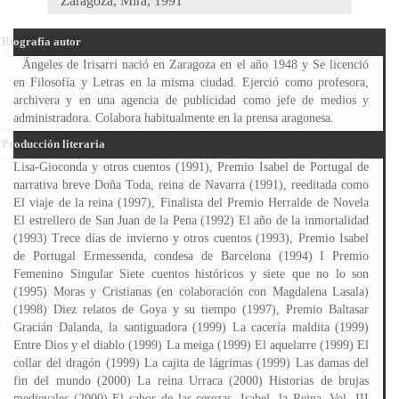
Zaragoza, Mira, 1991
Biografía autor
Ángeles de Irisarri nació en Zaragoza en el año 1948 y Se licenció
en Filosofía y Letras en la misma ciudad. Ejerció como profesora,
archivera y en una agencia de publicidad como jefe de medios y
administradora. Colabora habitualmente en la prensa aragonesa.
Producción literaria
Lisa-Gioconda y otros cuentos (1991), Premio Isabel de Portugal de
narrativa breve Doña Toda, reina de Navarra (1991), reeditada como
El viaje de la reina (1997), Finalista del Premio Herralde de Novela
El estrellero de San Juan de la Pena (1992) El año de la inmortalidad
(1993) Trece días de invierno y otros cuentos (1993), Premio Isabel
de Portugal Ermessenda, condesa de Barcelona (1994) I Premio
Femenino Singular Siete cuentos históricos y siete que no lo son
(1995) Moras y Cristianas (en colaboración con Magdalena Lasala)
(1998) Diez relatos de Goya y su tiempo (1997), Premio Baltasar
Gracián Dalanda, la santiguadora (1999) La cacería maldita (1999)
Entre Dios y el diablo (1999) La meiga (1999) El aquelarre (1999) El
collar del dragón (1999) La cajita de lágrimas (1999) Las damas del
fin del mundo (2000) La reina Urraca (2000) Historias de brujas
medievales (2000) El sabor de las cerezas. Isabel, la Reina. Vol. III