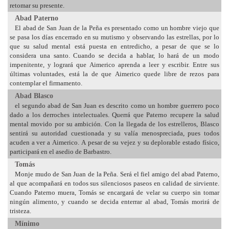
retomar su presente.
Abad Paterno
El abad de San Juan de la Peña es presentado como un hombre viejo que
se pasa los días encerrado en su mutismo y observando las estrellas, por lo
que su salud mental está puesta en entredicho, a pesar de que se lo
considera una santo. Cuando se decida a hablar, lo hará de un modo
impenitente, y logrará que Aimerico aprenda a leer y escribir. Entre sus
últimas voluntades, está la de que Aimerico quede libre de rezos para
contemplar el firmamento.
Abad Blasco
el segundo abad de San Juan es descrito como un hombre guerrero poco
dado a los derroches intelectuales. Querrá que Paterno recupere la salud
mental movido por su ambición. Con la llegada de los estrelleros, Blasco
sentirá su autoridad cuestionada y su valía menospreciada, pues todos
acuden a ver a Aimerico. A pesar de su vejez y su deplorable estado físico,
participará en el asedio de Barbastro.
Tomás
Monje mudo de San Juan de la Peña. Será el fiel amigo del abad Paterno,
al que acompañará en todos sus silenciosos paseos en calidad de sirviente.
Cuando Paterno muera, Tomás se encargará de velar su cuerpo sin tomar
ningún alimento, y cuando se decida enterrar al abad, Tomás morirá de
tristeza.
Mínimo