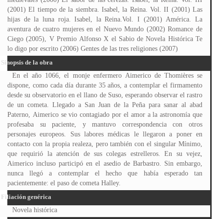
(2001) El tiempo de la siembra. Isabel, la Reina. Vol. II (2001) Las
hijas de la luna roja. Isabel, la Reina.Vol. I (2001) América. La
aventura de cuatro mujeres en el Nuevo Mundo (2002) Romance de
Ciego (2005), V Premio Alfonso X el Sabio de Novela Histórica Te
lo digo por escrito (2006) Gentes de las tres religiones (2007)
Sinopsis de la obra
En el año 1066, el monje enfermero Aimerico de Thomières se
dispone, como cada día durante 35 años, a contemplar el firmamento
desde su observatorio en el llano de Suso, esperando observar el rastro
de un cometa. Llegado a San Juan de la Peña para sanar al abad
Paterno, Aimerico se vio contagiado por el amor a la astronomía que
profesaba su paciente, y mantuvo correspondencia con otros
personajes europeos. Sus labores médicas le llegaron a poner en
contacto con la propia realeza, pero también con el singular Mínimo,
que requirió la atención de sus colegas estrelleros. En su vejez,
Aimerico incluso participó en el asedio de Barbastro. Sin embargo,
nunca llegó a contemplar el hecho que había esperado tan
pacientemente: el paso de cometa Halley.
Filiación genérica
Novela histórica