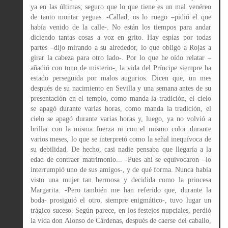
ya en las últimas; seguro que lo que tiene es un mal venéreo
de tanto montar yeguas. -Callad, os lo ruego –pidió el que
había venido de la calle-. No están los tiempos para andar
diciendo tantas cosas a voz en grito. Hay espías por todas
partes –dijo mirando a su alrededor, lo que obligó a Rojas a
girar la cabeza para otro lado-. Por lo que he oído relatar –
añadió con tono de misterio-, la vida del Príncipe siempre ha
estado perseguida por malos augurios. Dicen que, un mes
después de su nacimiento en Sevilla y una semana antes de su
presentación en el templo, como manda la tradición, el cielo
se apagó durante varias horas, como manda la tradición, el
cielo se apagó durante varias horas y, luego, ya no volvió a
brillar con la misma fuerza ni con el mismo color durante
varios meses, lo que se interpretó como la señal inequívoca de
su debilidad. De hecho, casi nadie pensaba que llegaría a la
edad de contraer matrimonio... -Pues ahí se equivocaron –lo
interrumpió uno de sus amigos-, y de qué forma. Nunca había
visto una mujer tan hermosa y decidida como la princesa
Margarita. -Pero también me han referido que, durante la
boda- prosiguió el otro, siempre enigmático-, tuvo lugar un
trágico suceso. Según parece, en los festejos nupciales, perdió
la vida don Alonso de Cárdenas, después de caerse del caballo,