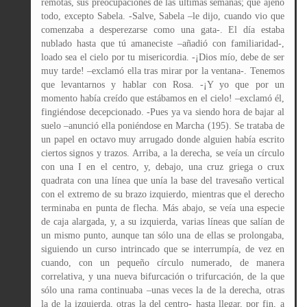
remotas, sus preocupaciones de las últimas semanas; qué ajeno
todo, excepto Sabela. -Salve, Sabela –le dijo, cuando vio que
comenzaba a desperezarse como una gata-. El día estaba
nublado hasta que tú amaneciste –añadió con familiaridad-,
loado sea el cielo por tu misericordia. -¡Dios mío, debe de ser
muy tarde! –exclamó ella tras mirar por la ventana-. Tenemos
que levantarnos y hablar con Rosa. -¡Y yo que por un
momento había creído que estábamos en el cielo! –exclamó él,
fingiéndose decepcionado. -Pues ya va siendo hora de bajar al
suelo –anunció ella poniéndose en Marcha (195). Se trataba de
un papel en octavo muy arrugado donde alguien había escrito
ciertos signos y trazos. Arriba, a la derecha, se veía un círculo
con una I en el centro, y, debajo, una cruz griega o crux
quadrata con una línea que unía la base del travesaño vertical
con el extremo de su brazo izquierdo, mientras que el derecho
terminaba en punta de flecha. Más abajo, se veía una especie
de caja alargada, y, a su izquierda, varias líneas que salían de
un mismo punto, aunque tan sólo una de ellas se prolongaba,
siguiendo un curso intrincado que se interrumpía, de vez en
cuando, con un pequeño círculo numerado, de manera
correlativa, y una nueva bifurcación o trifurcación, de la que
sólo una rama continuaba –unas veces la de la derecha, otras
la de la izquierda, otras la del centro- hasta llegar, por fin, a