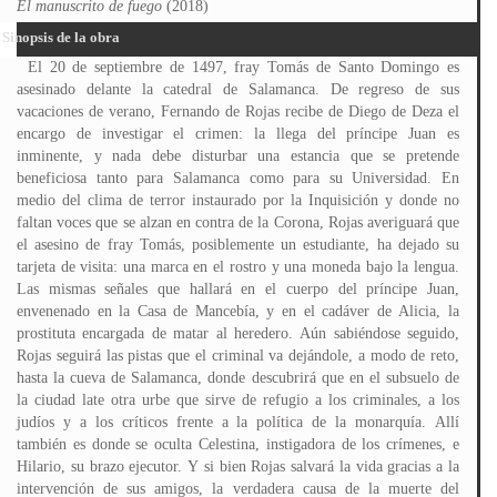
El manuscrito de fuego
(2018)
Sinopsis de la obra
El 20 de septiembre de 1497, fray Tomás de Santo Domingo es
asesinado delante la catedral de Salamanca. De regreso de sus
vacaciones de verano, Fernando de Rojas recibe de Diego de Deza el
encargo de investigar el crimen: la llega del príncipe Juan es
inminente, y nada debe disturbar una estancia que se pretende
beneficiosa tanto para Salamanca como para su Universidad. En
medio del clima de terror instaurado por la Inquisición y donde no
faltan voces que se alzan en contra de la Corona, Rojas averiguará que
el asesino de fray Tomás, posiblemente un estudiante, ha dejado su
tarjeta de visita: una marca en el rostro y una moneda bajo la lengua.
Las mismas señales que hallará en el cuerpo del príncipe Juan,
envenenado en la Casa de Mancebía, y en el cadáver de Alicia, la
prostituta encargada de matar al heredero. Aún sabiéndose seguido,
Rojas seguirá las pistas que el criminal va dejándole, a modo de reto,
hasta la cueva de Salamanca, donde descubrirá que en el subsuelo de
la ciudad late otra urbe que sirve de refugio a los criminales, a los
judíos y a los críticos frente a la política de la monarquía. Allí
también es donde se oculta Celestina, instigadora de los crímenes, e
Hilario, su brazo ejecutor. Y si bien Rojas salvará la vida gracias a la
intervención de sus amigos, la verdadera causa de la muerte del