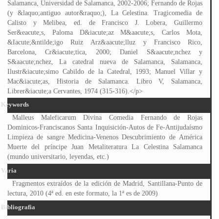
Salamanca, Universidad de Salamanca, 2002-2006; Fernando de Rojas
(y &laquo;antiguo autor&raquo;), La Celestina. Tragicomedia de
Calisto y Melibea, ed. de Francisco J. Lobera, Guillermo
Ser&eacute;s, Paloma D&iacute;az M&aacute;s, Carlos Mota,
&Iacute;&ntilde;igo Ruiz Arz&aacute;lluz y Francisco Rico,
Barcelona, Cr&iacute;tica, 2000; Daniel S&aacute;nchez y
S&aacute;nchez, La catedral nueva de Salamanca, Salamanca,
Ilustr&iacute;simo Cabildo de la Catedral, 1993; Manuel Villar y
Mac&iacute;as, Historia de Salamanca. Libro V, Salamanca,
Librer&iacute;a Cervantes, 1974 (315-316).</p>
Keywords
Malleus Maleficarum Divina Comedia Fernando de Rojas
Dominicos-Franciscanos Santa Inquisición-Autos de Fe-Antijudaísmo
Limpieza de sangre Medicina-Venenos Descubrimiento de América
Muerte del príncipe Juan Metaliteratura La Celestina Salamanca
(mundo universitario, leyendas, etc.)
Varia
Fragmentos extraídos de la edición de Madrid, Santillana-Punto de
lectura, 2010 (4ª ed. en este formato, la 1ª es de 2009)
Bibliografia