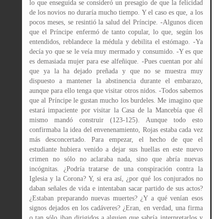
lo que enseguida se consideró un presagio de que la felicidad
de los novios no duraría mucho tiempo. Y el caso es que, a los
pocos meses, se resintió la salud del Príncipe. -Algunos dicen
que el Príncipe enfermó de tanto copular, lo que, según los
entendidos, reblandece la médula y debilita el estómago. -Ya
decía yo que se le veía muy mermado y consumido. -Y es que
es demasiada mujer para ese alfeñique. -Pues cuentan por ahí
que ya la ha dejado preñada y que no se muestra muy
dispuesto a mantener la abstinencia durante el embarazo,
aunque para ello tenga que visitar otros nidos. -Todos sabemos
que al Príncipe le gustan mucho los burdeles. Me imagino que
estará impaciente por visitar la Casa de la Mancebía que él
mismo mandó construir (123-125). Aunque todo esto
confirmaba la idea del envenenamiento, Rojas estaba cada vez
más desconcertado. Para empezar, el hecho de que el
estudiante hubiera venido a dejar sus huellas en este nuevo
crimen no sólo no aclaraba nada, sino que abría nuevas
incógnitas. ¿Podría tratarse de una conspiración contra la
Iglesia y la Corona? Y, si era así, ¿por qué los conjurados no
daban señales de vida e intentaban sacar partido de sus actos?
¿Estaban preparando nuevas muertes? ¿Y a qué venían esos
signos dejados en los cadáveres? ¿Eran, en verdad, una firma
o tan sólo iban dirigidos a alguien que sabría interpretarlos y