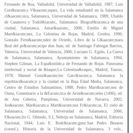
Fernando de Roa, Valladolid, Universidad de Valladolid, 1987; Luis
Cort&eacute;s V&aacute;zquez, La vida estudiantil en la Salamanca
cl&aacute;sica, Salamanca, Universidad de Salamanca, 1989; Ubaldo
de Casanova y Todol&iacute;, Salamanca. Biograf&iacute;a de una
ciudad, Salamanca, Amar&uacute;, 2006; Emilio de Miguel
Mart&iacute;nez, La Celestina de Rojas, Madrid, Gredos, 1996;
Gonzalo Fern&aacute;ndez de Oviedo, Libro de la C&aacute;mara
Real del pr&iacute;ncipe don Juan, ed. de Santiago Fabregat Barrios,
Valencia, Universidad de Valencia, 2006; Luciano G. Egido, La Cueva
de Salamanca, Salamanca, Ayuntamiento de Salamanca, 1994;
Stephen Gilman, La Espa&ntilde;a de Fernando de Rojas. Panorama
intelectual y social de &laquo;La Celestina&raquo;, Madrid, Taurus,
1978; Manuel Gonz&aacute;lez Garc&iacute;a, Salamanca: la
repoblaci&oacute;n y la ciudad en la Baja Edad Media, Salamanca,
Centro de Estudios Salmantinos, 1988; Pedro Mart&iacute;nez de
Osma, Comentario a la &Eacute;tica de Arist&oacute;teles (1496), ed.
de Ana Cebeira, Pamplona, Universidad de Navarra, 2002;
Jos&eacute; Mar&iacute;a Mart&iacute;nez Fr&iacute;as, El cielo de
Salamanca, Salamanca, Universidad de Salamanca, 2006;
F&eacute;lix G. Olmedo, S.I, Nebrija en Salamanca, Madrid, Editoria
Nacional, 1944; Luis E. Rodr&iacute;guez.San Pedro Bezares
(coord.), Historia de la Universidad de Salamanca, 3 vols.,