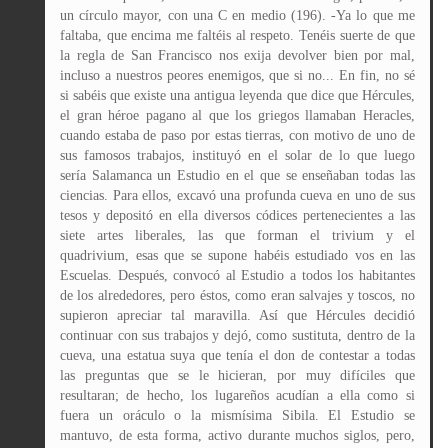
un círculo mayor, con una C en medio (196). -Ya lo que me
faltaba, que encima me faltéis al respeto. Tenéis suerte de que
la regla de San Francisco nos exija devolver bien por mal,
incluso a nuestros peores enemigos, que si no... En fin, no sé
si sabéis que existe una antigua leyenda que dice que Hércules,
el gran héroe pagano al que los griegos llamaban Heracles,
cuando estaba de paso por estas tierras, con motivo de uno de
sus famosos trabajos, instituyó en el solar de lo que luego
sería Salamanca un Estudio en el que se enseñaban todas las
ciencias. Para ellos, excavó una profunda cueva en uno de sus
tesos y depositó en ella diversos códices pertenecientes a las
siete artes liberales, las que forman el trivium y el
quadrivium, esas que se supone habéis estudiado vos en las
Escuelas. Después, convocó al Estudio a todos los habitantes
de los alrededores, pero éstos, como eran salvajes y toscos, no
supieron apreciar tal maravilla. Así que Hércules decidió
continuar con sus trabajos y dejó, como sustituta, dentro de la
cueva, una estatua suya que tenía el don de contestar a todas
las preguntas que se le hicieran, por muy difíciles que
resultaran; de hecho, los lugareños acudían a ella como si
fuera un oráculo o la mismísima Sibila. El Estudio se
mantuvo, de esta forma, activo durante muchos siglos, pero,