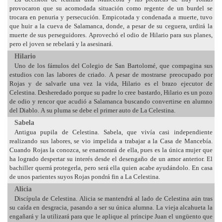
provocaron que su acomodada situación como regente de un burdel se
trocara en penuria y persecución. Empicotada y condenada a muerte, tuvo
que huir a la cueva de Salamanca, donde, a pesar de su ceguera, urdirá la
muerte de sus perseguidores. Aprovechó el odio de Hilario para sus planes,
pero el joven se rebelará y la asesinará.
Hilario
Uno de los fámulos del Colegio de San Bartolomé, que compagina sus
estudios con las labores de criado. A pesar de mostrarse preocupado por
Rojas y de salvarle una vez la vida, Hilario es el brazo ejecutor de
Celestina. Desheredado porque su padre lo cree bastardo, Hilario es un pozo
de odio y rencor que acudió a Salamanca buscando convertirse en alumno
del Diablo. A su pluma se debe el primer auto de La Celestina.
Sabela
Antigua pupila de Celestina. Sabela, que vivía casi independiente
realizando sus labores, se vio impelida a trabajar a la Casa de Mancebía.
Cuando Rojas la conozca, se enamorará de ella, pues es la única mujer que
ha logrado despertar su interés desde el desengaño de un amor anterior. El
bachiller querrá protegerla, pero será ella quien acabe ayudándolo. En casa
de unos parientes suyos Rojas pondrá fin a La Celestina.
Alicia
Discípula de Celestina. Alicia se mantendrá al lado de Celestina aún tras
su caída en desgracia, pasando a ser su única alumna. La vieja alcahueta la
engañará y la utilizará para que le aplique al príncipe Juan el ungüento que