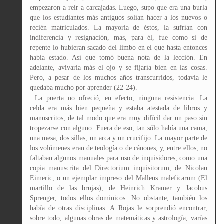
empezaron a reír a carcajadas. Luego, supo que era una burla
que los estudiantes más antiguos solían hacer a los nuevos o
recién matriculados. La mayoría de éstos, la sufrían con
indiferencia y resignación, mas, para él, fue como si de
repente lo hubieran sacado del limbo en el que hasta entonces
había estado. Así que tomó buena nota de la lección. En
adelante, avivaría más el ojo y se fijaría bien en las cosas.
Pero, a pesar de los muchos años transcurridos, todavía le
quedaba mucho por aprender (22-24).
La puerta no ofreció, en efecto, ninguna resistencia. La
celda era más bien pequeña y estaba atestada de libros y
manuscritos, de tal modo que era muy difícil dar un paso sin
tropezarse con alguno. Fuera de eso, tan sólo había una cama,
una mesa, dos sillas, un arca y un crucifijo. La mayor parte de
los volúmenes eran de teología o de cánones, y, entre ellos, no
faltaban algunos manuales para uso de inquisidores, como una
copia manuscrita del Directorium inquisitorum, de Nicolau
Eimeric, o un ejemplar impreso del Malleus maleficarum (El
martillo de las brujas), de Heinrich Kramer y Jacobus
Sprenger, todos ellos dominicos. No obstante, también los
había de otras disciplinas. A Rojas le sorprendió encontrar,
sobre todo, algunas obras de matemáticas y astrología, varías