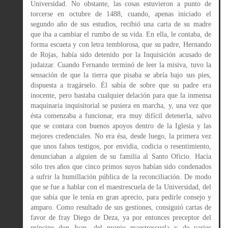
Universidad. No obstante, las cosas estuvieron a punto de
torcerse en octubre de 1488, cuando, apenas iniciado el
segundo año de sus estudios, recibió una carta de su madre
que iba a cambiar el rumbo de su vida. En ella, le contaba, de
forma escueta y con letra temblorosa, que su padre, Hernando
de Rojas, había sido detenido por la Inquisición acusado de
judaizar. Cuando Fernando terminó de leer la misiva, tuvo la
sensación de que la tierra que pisaba se abría bajo sus pies,
dispuesta a tragárselo. Él sabía de sobre que su padre era
inocente, pero bastaba cualquier delación para que la inmensa
maquinaria inquisitorial se pusiera en marcha, y, una vez que
ésta comenzaba a funcionar, era muy difícil detenerla, salvo
que se contara con buenos apoyos dentro de la Iglesia y las
mejores credenciales. No era ésa, desde luego, la primera vez
que unos falsos testigos, por envidia, codicia o resentimiento,
denunciaban a alguien de su familia al Santo Oficio. Hacía
sólo tres años que cinco primos suyos habían sido condenados
a sufrir la humillación pública de la reconciliación. De modo
que se fue a hablar con el maestrescuela de la Universidad, del
que sabía que le tenía en gran aprecio, para pedirle consejo y
amparo. Como resultado de sus gestiones, consiguió cartas de
favor de fray Diego de Deza, ya por entonces preceptor del
príncipe don Juan, del propio maestrescuela y de varios