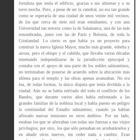
fortaleza que tenía el edificio, gracias a sus almenas y a su
torre mocha. Pero, a pesar de ser la catedral, no era tan grande
como se esperaría de una ciudad de unos veinte mil vecinos,
de los que cerca de siete mil eran estudiantes, y con una
Universidad tan notoria como la de Salamanca, una de las más
renombradas, junto con las de París y Bolonia, de toda la
Cristiandad. Lo cierto es que había ya un proyecto para
construir la nueva Iglesia Mayor, mucho más grande, esbelta y
airosa, pero el obispo y el cabildo, que llevaba varias décadas
intentando independizarse de la jurisdicción episcopal y
contaba con el apoyo de una parte de los nobles salmantinos,
no terminaban de ponerse de acuerdo sobre la ubicación más
idónea para el templo y las obras apenas avanzaban. No era
ésa, de todas formas, la única disputa que tenía dividida a la
ciudad. Aún no se había enfriado del todo el conflicto de los
Bandos, que durante varios años había enfrentado a las
grandes familias de la nobleza local y había puesto en peligro
la continuidad del Estudio salmantino, cuando ya habían
aflorado nuevas tensiones en otros ámbitos. Por un lado,
estaban los que se aferraban con todas sus fuerzas a sus viejos
privilegios; por otro, los que sólo pensaban en arrebatárselos y
en añadir otros nuevos, sin ceder nada a cambio. Eran