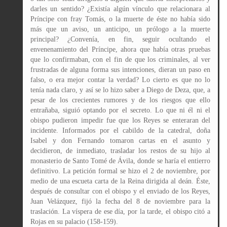
darles un sentido? ¿Existía algún vínculo que relacionara al
Príncipe con fray Tomás, o la muerte de éste no había sido
más que un aviso, un anticipo, un prólogo a la muerte
principal? ¿Convenía, en fin, seguir ocultando el
envenenamiento del Príncipe, ahora que había otras pruebas
que lo confirmaban, con el fin de que los criminales, al ver
frustradas de alguna forma sus intenciones, dieran un paso en
falso, o era mejor contar la verdad? Lo cierto es que no lo
tenía nada claro, y así se lo hizo saber a Diego de Deza, que, a
pesar de los crecientes rumores y de los riesgos que ello
entrañaba, siguió optando por el secreto. Lo que ni él ni el
obispo pudieron impedir fue que los Reyes se enteraran del
incidente. Informados por el cabildo de la catedral, doña
Isabel y don Fernando tomaron cartas en el asunto y
decidieron, de inmediato, trasladar los restos de su hijo al
monasterio de Santo Tomé de Ávila, donde se haría el entierro
definitivo. La petición formal se hizo el 2 de noviembre, por
medio de una escueta carta de la Reina dirigida al deán. Éste,
después de consultar con el obispo y el enviado de los Reyes,
Juan Velázquez, fijó la fecha del 8 de noviembre para la
traslación. La víspera de ese día, por la tarde, el obispo citó a
Rojas en su palacio (158-159).