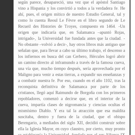
según parece, desapareció, una vez que el apóstol Santiago
vino a Hispania y los convirtió a todos a la verdadera fe. He
ahí, pues, el origen mítico de nuestro Estudio General, tal y
como lo cuenta Reoul Le Fèvre en el libro segundo de Le
Recueil des Histories de Troyes, compuesto en 1464. -Un
origen que indicaría que, en Salamanca –apuntó Rojas,
intrigado-, la Universidad fue fundada antes que la ciudad. -
No obstante –volvió a decir-, hay otros libros más antiguo que
señalan que, para llevar a cabo su último trabajo, el descenso a
los infiernos en busca del can Cerbero, Hércules logró abrir
un camino directo al inframundo a través de la famosa cueva,
una vía que, mucho tiempo después, sería aprovechada por el
Maligno para venir a estas tierras, a expandir sus enseñanzas y
a combatir nuestra fe. Por eso, cuando en el año 1102, tras la
reconquista definitiva de Salamanca por parte de los
cristianos, llegó aquí Raimundo de Borgoña con los primeros
repobladores, comenzó a decirse que, en el interior de la
cueva, impartía clases de nigromancia y ciencias ocultas el
mismísimo Diablo. Y era tal la atracción que esa maldita
suscitaba, dentro y fuera de la ciudad, que el obispo
Berengario, a mediados del siglo XII, decidió construir sobre
ella la Iglesia Mayor, en cuyo claustro, por cierto, muy pronto
se establecería la Universidad, fundada por el rey Alfonso IX