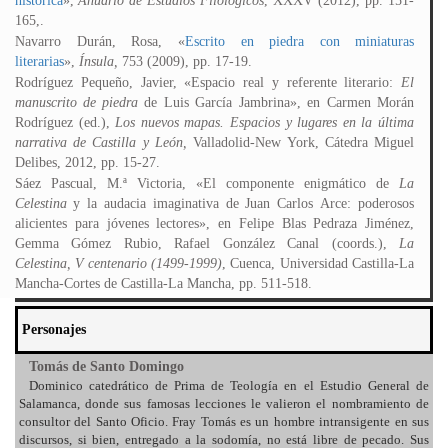
histórica
»,
Anuario de Estudios Filológicos
, XXXV (2012), pp. 151-
165,.
Navarro Durán, Rosa, «
Escrito en piedra con miniaturas
literarias
»,
Ínsula,
753 (2009), pp. 17-19.
Rodríguez Pequeño, Javier, «Espacio real y referente literario:
El
manuscrito de piedra
de Luis García Jambrina», en Carmen Morán
Rodríguez (ed.),
Los nuevos mapas. Espacios y lugares en la última
narrativa de Castilla y León,
Valladolid-New York, Cátedra Miguel
Delibes, 2012, pp. 15-27.
Sáez Pascual, M.ª Victoria, «El componente enigmático de
La
Celestina
y la audacia imaginativa de Juan Carlos Arce: poderosos
alicientes para jóvenes lectores», en Felipe Blas Pedraza Jiménez,
Gemma Gómez Rubio, Rafael González Canal (coords.),
La
Celestina, V centenario (1499-1999)
, Cuenca, Universidad Castilla-La
Mancha-Cortes de Castilla-La Mancha, pp. 511-518.
Personajes
Tomás de Santo Domingo
Dominico catedrático de Prima de Teología en el Estudio General de
Salamanca, donde sus famosas lecciones le valieron el nombramiento de
consultor del Santo Oficio. Fray Tomás es un hombre intransigente en sus
discursos, si bien, entregado a la sodomía, no está libre de pecado. Sus