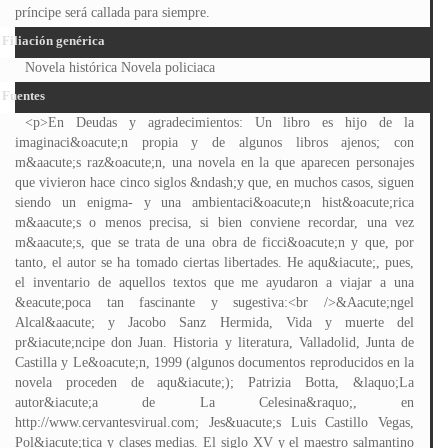
príncipe será callada para siempre.
Filiación genérica
Novela histórica Novela policiaca
Fuentes
<p>En Deudas y agradecimientos: Un libro es hijo de la
imaginaci&oacute;n propia y de algunos libros ajenos; con
m&aacute;s raz&oacute;n, una novela en la que aparecen personajes
que vivieron hace cinco siglos &ndash;y que, en muchos casos, siguen
siendo un enigma- y una ambientaci&oacute;n hist&oacute;rica
m&aacute;s o menos precisa, si bien conviene recordar, una vez
m&aacute;s, que se trata de una obra de ficci&oacute;n y que, por
tanto, el autor se ha tomado ciertas libertades. He aqu&iacute;, pues,
el inventario de aquellos textos que me ayudaron a viajar a una
&eacute;poca tan fascinante y sugestiva:<br />&Aacute;ngel
Alcal&aacute; y Jacobo Sanz Hermida, Vida y muerte del
pr&iacute;ncipe don Juan. Historia y literatura, Valladolid, Junta de
Castilla y Le&oacute;n, 1999 (algunos documentos reproducidos en la
novela proceden de aqu&iacute;); Patrizia Botta, &laquo;La
autor&iacute;a de La Celesina&raquo;, en
http://www.cervantesvirual.com; Jes&uacute;s Luis Castillo Vegas,
Pol&iacute;tica y clases medias. El siglo XV y el maestro salmantino