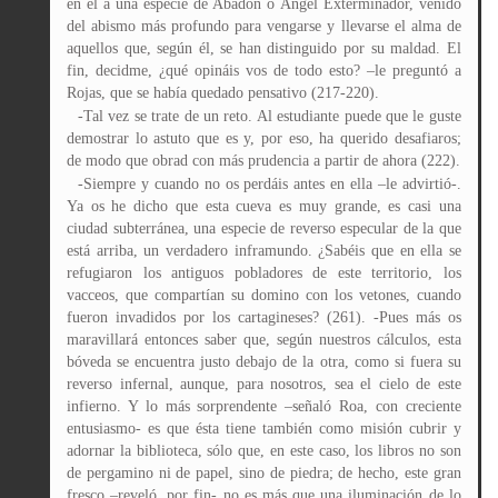
en él a una especie de Abadón o Ángel Exterminador, venido
del abismo más profundo para vengarse y llevarse el alma de
aquellos que, según él, se han distinguido por su maldad. El
fin, decidme, ¿qué opináis vos de todo esto? –le preguntó a
Rojas, que se había quedado pensativo (217-220).
-Tal vez se trate de un reto. Al estudiante puede que le guste
demostrar lo astuto que es y, por eso, ha querido desafiaros;
de modo que obrad con más prudencia a partir de ahora (222).
-Siempre y cuando no os perdáis antes en ella –le advirtió-.
Ya os he dicho que esta cueva es muy grande, es casi una
ciudad subterránea, una especie de reverso especular de la que
está arriba, un verdadero inframundo. ¿Sabéis que en ella se
refugiaron los antiguos pobladores de este territorio, los
vacceos, que compartían su domino con los vetones, cuando
fueron invadidos por los cartagineses? (261). -Pues más os
maravillará entonces saber que, según nuestros cálculos, esta
bóveda se encuentra justo debajo de la otra, como si fuera su
reverso infernal, aunque, para nosotros, sea el cielo de este
infierno. Y lo más sorprendente –señaló Roa, con creciente
entusiasmo- es que ésta tiene también como misión cubrir y
adornar la biblioteca, sólo que, en este caso, los libros no son
de pergamino ni de papel, sino de piedra; de hecho, este gran
fresco –reveló, por fin- no es más que una iluminación de lo