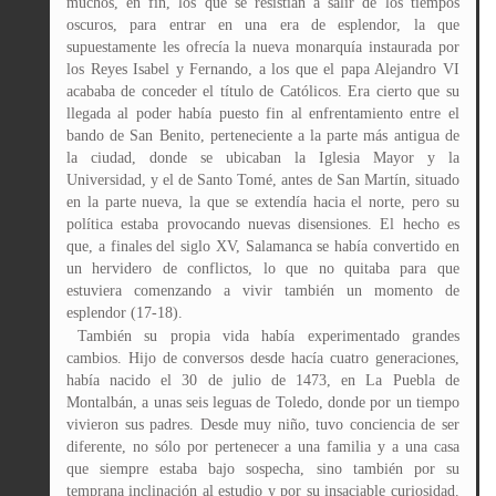
muchos, en fin, los que se resistían a salir de los tiempos
oscuros, para entrar en una era de esplendor, la que
supuestamente les ofrecía la nueva monarquía instaurada por
los Reyes Isabel y Fernando, a los que el papa Alejandro VI
acababa de conceder el título de Católicos. Era cierto que su
llegada al poder había puesto fin al enfrentamiento entre el
bando de San Benito, perteneciente a la parte más antigua de
la ciudad, donde se ubicaban la Iglesia Mayor y la
Universidad, y el de Santo Tomé, antes de San Martín, situado
en la parte nueva, la que se extendía hacia el norte, pero su
política estaba provocando nuevas disensiones. El hecho es
que, a finales del siglo XV, Salamanca se había convertido en
un hervidero de conflictos, lo que no quitaba para que
estuviera comenzando a vivir también un momento de
esplendor (17-18).
También su propia vida había experimentado grandes
cambios. Hijo de conversos desde hacía cuatro generaciones,
había nacido el 30 de julio de 1473, en La Puebla de
Montalbán, a unas seis leguas de Toledo, donde por un tiempo
vivieron sus padres. Desde muy niño, tuvo conciencia de ser
diferente, no sólo por pertenecer a una familia y a una casa
que siempre estaba bajo sospecha, sino también por su
temprana inclinación al estudio y por su insaciable curiosidad.