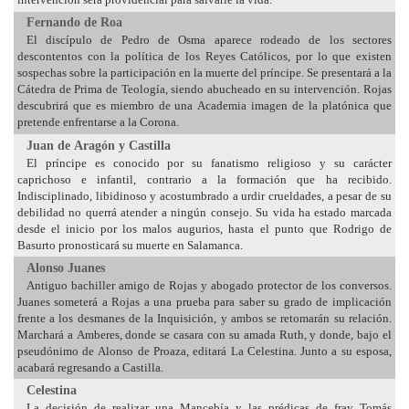
Fernando de Roa
El discípulo de Pedro de Osma aparece rodeado de los sectores
descontentos con la política de los Reyes Católicos, por lo que existen
sospechas sobre la participación en la muerte del príncipe. Se presentará a la
Cátedra de Prima de Teología, siendo abucheado en su intervención. Rojas
descubrirá que es miembro de una Academia imagen de la platónica que
pretende enfrentarse a la Corona.
Juan de Aragón y Castilla
El príncipe es conocido por su fanatismo religioso y su carácter
caprichoso e infantil, contrario a la formación que ha recibido.
Indisciplinado, libidinoso y acostumbrado a urdir crueldades, a pesar de su
debilidad no querrá atender a ningún consejo. Su vida ha estado marcada
desde el inicio por los malos augurios, hasta el punto que Rodrigo de
Basurto pronosticará su muerte en Salamanca.
Alonso Juanes
Antiguo bachiller amigo de Rojas y abogado protector de los conversos.
Juanes someterá a Rojas a una prueba para saber su grado de implicación
frente a los desmanes de la Inquisición, y ambos se retomarán su relación.
Marchará a Amberes, donde se casara con su amada Ruth, y donde, bajo el
pseudónimo de Alonso de Proaza, editará La Celestina. Junto a su esposa,
acabará regresando a Castilla.
Celestina
La decisión de realizar una Mancebía y las prédicas de fray Tomás