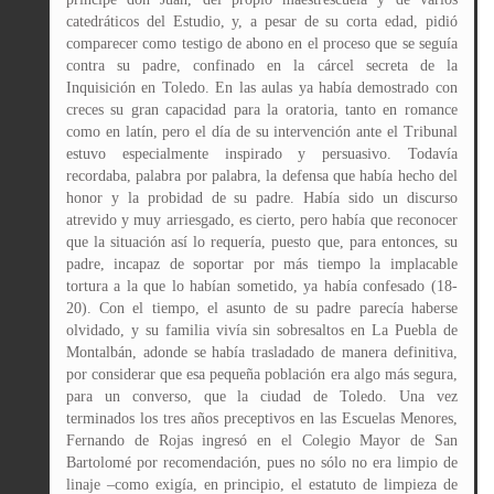
catedráticos del Estudio, y, a pesar de su corta edad, pidió
comparecer como testigo de abono en el proceso que se seguía
contra su padre, confinado en la cárcel secreta de la
Inquisición en Toledo. En las aulas ya había demostrado con
creces su gran capacidad para la oratoria, tanto en romance
como en latín, pero el día de su intervención ante el Tribunal
estuvo especialmente inspirado y persuasivo. Todavía
recordaba, palabra por palabra, la defensa que había hecho del
honor y la probidad de su padre. Había sido un discurso
atrevido y muy arriesgado, es cierto, pero había que reconocer
que la situación así lo requería, puesto que, para entonces, su
padre, incapaz de soportar por más tiempo la implacable
tortura a la que lo habían sometido, ya había confesado (18-
20). Con el tiempo, el asunto de su padre parecía haberse
olvidado, y su familia vivía sin sobresaltos en La Puebla de
Montalbán, adonde se había trasladado de manera definitiva,
por considerar que esa pequeña población era algo más segura,
para un converso, que la ciudad de Toledo. Una vez
terminados los tres años preceptivos en las Escuelas Menores,
Fernando de Rojas ingresó en el Colegio Mayor de San
Bartolomé por recomendación, pues no sólo no era limpio de
linaje –como exigía, en principio, el estatuto de limpieza de