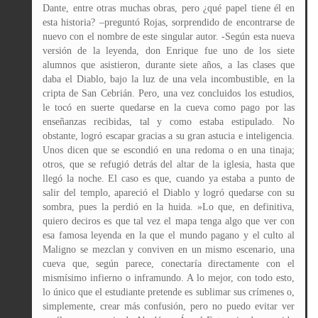
Dante, entre otras muchas obras, pero ¿qué papel tiene él en
esta historia? –preguntó Rojas, sorprendido de encontrarse de
nuevo con el nombre de este singular autor. -Según esta nueva
versión de la leyenda, don Enrique fue uno de los siete
alumnos que asistieron, durante siete años, a las clases que
daba el Diablo, bajo la luz de una vela incombustible, en la
cripta de San Cebrián. Pero, una vez concluidos los estudios,
le tocó en suerte quedarse en la cueva como pago por las
enseñanzas recibidas, tal y como estaba estipulado. No
obstante, logró escapar gracias a su gran astucia e inteligencia.
Unos dicen que se escondió en una redoma o en una tinaja;
otros, que se refugió detrás del altar de la iglesia, hasta que
llegó la noche. El caso es que, cuando ya estaba a punto de
salir del templo, apareció el Diablo y logró quedarse con su
sombra, pues la perdió en la huida. »Lo que, en definitiva,
quiero deciros es que tal vez el mapa tenga algo que ver con
esa famosa leyenda en la que el mundo pagano y el culto al
Maligno se mezclan y conviven en un mismo escenario, una
cueva que, según parece, conectaría directamente con el
mismísimo infierno o inframundo. A lo mejor, con todo esto,
lo único que el estudiante pretende es sublimar sus crímenes o,
simplemente, crear más confusión, pero no puedo evitar ver