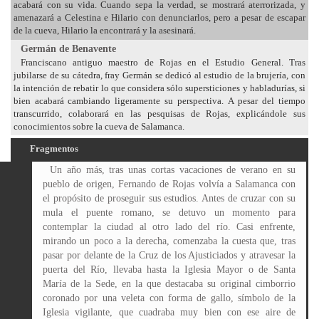
acabará con su vida. Cuando sepa la verdad, se mostrará aterrorizada, y
amenazará a Celestina e Hilario con denunciarlos, pero a pesar de escapar
de la cueva, Hilario la encontrará y la asesinará.
Germán de Benavente
Franciscano antiguo maestro de Rojas en el Estudio General. Tras
jubilarse de su cátedra, fray Germán se dedicó al estudio de la brujería, con
la intención de rebatir lo que considera sólo supersticiones y habladurías, si
bien acabará cambiando ligeramente su perspectiva. A pesar del tiempo
transcurrido, colaborará en las pesquisas de Rojas, explicándole sus
conocimientos sobre la cueva de Salamanca.
Fragmentos
Un año más, tras unas cortas vacaciones de verano en su
pueblo de origen, Fernando de Rojas volvía a Salamanca con
el propósito de proseguir sus estudios. Antes de cruzar con su
mula el puente romano, se detuvo un momento para
contemplar la ciudad al otro lado del río. Casi enfrente,
mirando un poco a la derecha, comenzaba la cuesta que, tras
pasar por delante de la Cruz de los Ajusticiados y atravesar la
puerta del Río, llevaba hasta la Iglesia Mayor o de Santa
María de la Sede, en la que destacaba su original cimborrio
coronado por una veleta con forma de gallo, símbolo de la
Iglesia vigilante, que cuadraba muy bien con ese aire de