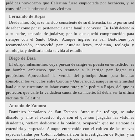
prédicas provocaron que Celestina fuese empicotada por hechicera, y se
convirtió en la primera de sus víctimas.
Fernando de Rojas
Desde niño, Rojas se ha sido consciente de su diferencia, tanto por su sed
de saber como por su pertenencia a una familia conversa. En 1488 defendió
a su padre, acusado de judaizar, por lo que quedó comprometido para
siempre con el Santo Oficio. Aunque ingresó en San Bartolomé por
recomendación, aprovechó para estudiar leyes, medicina, teología y
astrología, y dedicaría toda su vida al estudio.
Diego de Deza
El obispo salamantino, cuya pureza de sangre es puesta en entredicho, es
un hombre ambicioso que no renuncia a la intriga para lograr sus
propósitos. Aprovechará la venida del príncipe Juan para intentar
consolidar los vínculos entre Corona y Universidad, aunque su enfermedad
hará que se cuestione su labor como tutor, y le pedirá a Rojas, del que es
protector, que calle la verdadera causa de su muerte. Él debía ser la última
víctima de Celestina.
Antonio de Zamora
Dominico herbolario de San Esteban. Aunque fue teólogo, se sabe
díscolo, y ante el excesivo rigor con el que son juzgadas las visiones
disidentes, prefiere dedicarse a la botánica, ocupación que no siempre es
entendida y respetada. Aunque entretenido con el cultivo de las nuevas
especies traídas por Colón, colaborará con la investigación de Rojas, y su
intervención será providencial para salvarle la vida.