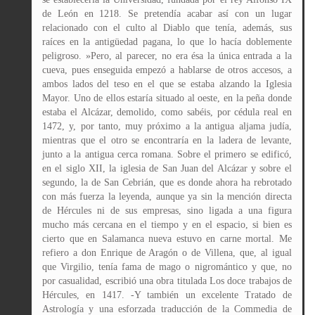
de León en 1218. Se pretendía acabar así con un lugar
relacionado con el culto al Diablo que tenía, además, sus
raíces en la antigüedad pagana, lo que lo hacía doblemente
peligroso. »Pero, al parecer, no era ésa la única entrada a la
cueva, pues enseguida empezó a hablarse de otros accesos, a
ambos lados del teso en el que se estaba alzando la Iglesia
Mayor. Uno de ellos estaría situado al oeste, en la peña donde
estaba el Alcázar, demolido, como sabéis, por cédula real en
1472, y, por tanto, muy próximo a la antigua aljama judía,
mientras que el otro se encontraría en la ladera de levante,
junto a la antigua cerca romana. Sobre el primero se edificó,
en el siglo XII, la iglesia de San Juan del Alcázar y sobre el
segundo, la de San Cebrián, que es donde ahora ha rebrotado
con más fuerza la leyenda, aunque ya sin la mención directa
de Hércules ni de sus empresas, sino ligada a una figura
mucho más cercana en el tiempo y en el espacio, si bien es
cierto que en Salamanca nueva estuvo en carne mortal. Me
refiero a don Enrique de Aragón o de Villena, que, al igual
que Virgilio, tenía fama de mago o nigromántico y que, no
por casualidad, escribió una obra titulada Los doce trabajos de
Hércules, en 1417. -Y también un excelente Tratado de
Astrología y una esforzada traducción de la Commedia de