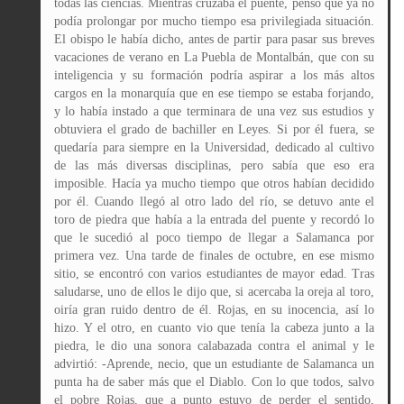
todas las ciencias. Mientras cruzaba el puente, pensó que ya no
podía prolongar por mucho tiempo esa privilegiada situación.
El obispo le había dicho, antes de partir para pasar sus breves
vacaciones de verano en La Puebla de Montalbán, que con su
inteligencia y su formación podría aspirar a los más altos
cargos en la monarquía que en ese tiempo se estaba forjando,
y lo había instado a que terminara de una vez sus estudios y
obtuviera el grado de bachiller en Leyes. Si por él fuera, se
quedaría para siempre en la Universidad, dedicado al cultivo
de las más diversas disciplinas, pero sabía que eso era
imposible. Hacía ya mucho tiempo que otros habían decidido
por él. Cuando llegó al otro lado del río, se detuvo ante el
toro de piedra que había a la entrada del puente y recordó lo
que le sucedió al poco tiempo de llegar a Salamanca por
primera vez. Una tarde de finales de octubre, en ese mismo
sitio, se encontró con varios estudiantes de mayor edad. Tras
saludarse, uno de ellos le dijo que, si acercaba la oreja al toro,
oiría gran ruido dentro de él. Rojas, en su inocencia, así lo
hizo. Y el otro, en cuanto vio que tenía la cabeza junto a la
piedra, le dio una sonora calabazada contra el animal y le
advirtió: -Aprende, necio, que un estudiante de Salamanca un
punta ha de saber más que el Diablo. Con lo que todos, salvo
el pobre Rojas, que a punto estuvo de perder el sentido,