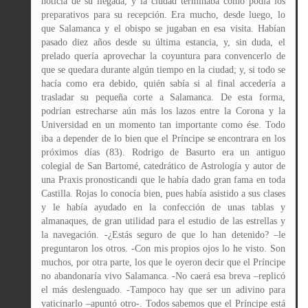
noticia de su llegada, y la ciudad terminaba como podía los
preparativos para su recepción. Era mucho, desde luego, lo
que Salamanca y el obispo se jugaban en esa visita. Habían
pasado diez años desde su última estancia, y, sin duda, el
prelado quería aprovechar la coyuntura para convencerlo de
que se quedara durante algún tiempo en la ciudad; y, si todo se
hacía como era debido, quién sabía si al final accedería a
trasladar su pequeña corte a Salamanca. De esta forma,
podrían estrecharse aún más los lazos entre la Corona y la
Universidad en un momento tan importante como ése. Todo
iba a depender de lo bien que el Príncipe se encontrara en los
próximos días (83). Rodrigo de Basurto era un antiguo
colegial de San Bartomé, catedrático de Astrología y autor de
una Praxis pronosticandi que le había dado gran fama en toda
Castilla. Rojas lo conocía bien, pues había asistido a sus clases
y le había ayudado en la confección de unas tablas y
almanaques, de gran utilidad para el estudio de las estrellas y
la navegación. -¿Estás seguro de que lo han detenido? –le
preguntaron los otros. -Con mis propios ojos lo he visto. Son
muchos, por otra parte, los que le oyeron decir que el Príncipe
no abandonaría vivo Salamanca. -No caerá esa breva –replicó
el más deslenguado. -Tampoco hay que ser un adivino para
vaticinarlo –apuntó otro-. Todos sabemos que el Príncipe está