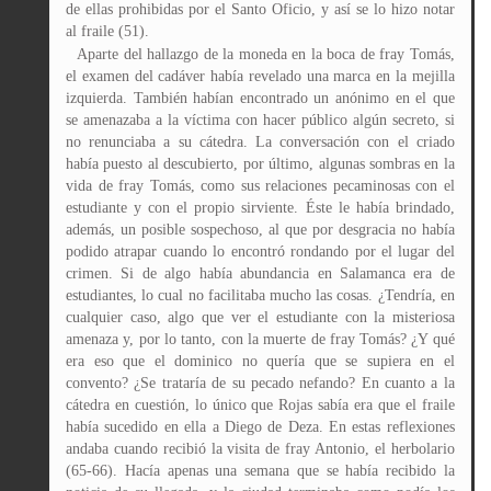
de ellas prohibidas por el Santo Oficio, y así se lo hizo notar
al fraile (51).
Aparte del hallazgo de la moneda en la boca de fray Tomás,
el examen del cadáver había revelado una marca en la mejilla
izquierda. También habían encontrado un anónimo en el que
se amenazaba a la víctima con hacer público algún secreto, si
no renunciaba a su cátedra. La conversación con el criado
había puesto al descubierto, por último, algunas sombras en la
vida de fray Tomás, como sus relaciones pecaminosas con el
estudiante y con el propio sirviente. Éste le había brindado,
además, un posible sospechoso, al que por desgracia no había
podido atrapar cuando lo encontró rondando por el lugar del
crimen. Si de algo había abundancia en Salamanca era de
estudiantes, lo cual no facilitaba mucho las cosas. ¿Tendría, en
cualquier caso, algo que ver el estudiante con la misteriosa
amenaza y, por lo tanto, con la muerte de fray Tomás? ¿Y qué
era eso que el dominico no quería que se supiera en el
convento? ¿Se trataría de su pecado nefando? En cuanto a la
cátedra en cuestión, lo único que Rojas sabía era que el fraile
había sucedido en ella a Diego de Deza. En estas reflexiones
andaba cuando recibió la visita de fray Antonio, el herbolario
(65-66). Hacía apenas una semana que se había recibido la