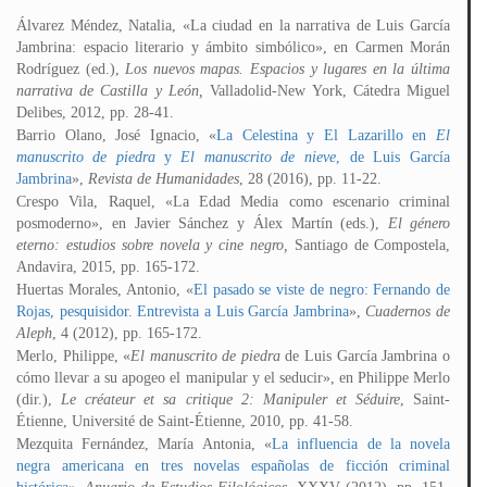
Álvarez Méndez, Natalia, «La ciudad en la narrativa de Luis García
Jambrina: espacio literario y ámbito simbólico», en Carmen Morán
Rodríguez (ed.),
Los nuevos mapas. Espacios y lugares en la última
narrativa de Castilla y León,
Valladolid-New York, Cátedra Miguel
Delibes, 2012, pp. 28-41.
Barrio Olano, José Ignacio, «
La Celestina y El Lazarillo en
El
manuscrito de piedra
y
El manuscrito de nieve
, de Luis García
Jambrina
»,
Revista de Humanidades
, 28 (2016), pp. 11-22.
Crespo Vila, Raquel, «La Edad Media como escenario criminal
posmoderno», en Javier Sánchez y Álex Martín (eds.),
El género
eterno: estudios sobre novela y cine negro,
Santiago de Compostela,
Andavira, 2015, pp. 165-172.
Huertas Morales, Antonio, «
El pasado se viste de negro: Fernando de
Rojas, pesquisidor. Entrevista a Luis García Jambrina
»,
Cuadernos de
Aleph
, 4 (2012), pp. 165-172.
Merlo, Philippe, «
El manuscrito de piedra
de Luis García Jambrina o
cómo llevar a su apogeo el manipular y el seducir», en Philippe Merlo
(dir.),
Le créateur et sa critique 2: Manipuler et Séduire
, Saint-
Étienne, Université de Saint-Étienne, 2010, pp. 41-58.
Mezquita Fernández, María Antonia, «
La influencia de la novela
negra americana en tres novelas españolas de ficción criminal