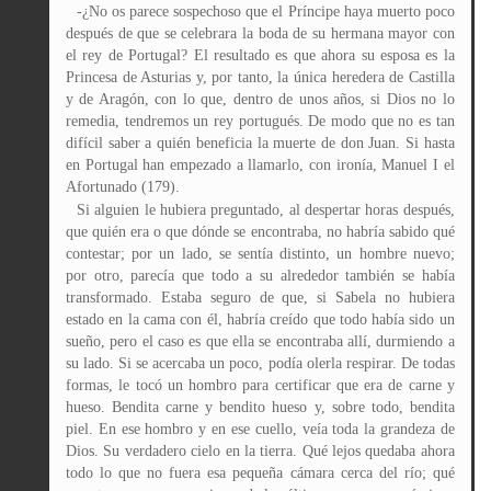
-¿No os parece sospechoso que el Príncipe haya muerto poco
después de que se celebrara la boda de su hermana mayor con
el rey de Portugal? El resultado es que ahora su esposa es la
Princesa de Asturias y, por tanto, la única heredera de Castilla
y de Aragón, con lo que, dentro de unos años, si Dios no lo
remedia, tendremos un rey portugués. De modo que no es tan
difícil saber a quién beneficia la muerte de don Juan. Si hasta
en Portugal han empezado a llamarlo, con ironía, Manuel I el
Afortunado (179).
Si alguien le hubiera preguntado, al despertar horas después,
que quién era o que dónde se encontraba, no habría sabido qué
contestar; por un lado, se sentía distinto, un hombre nuevo;
por otro, parecía que todo a su alrededor también se había
transformado. Estaba seguro de que, si Sabela no hubiera
estado en la cama con él, habría creído que todo había sido un
sueño, pero el caso es que ella se encontraba allí, durmiendo a
su lado. Si se acercaba un poco, podía olerla respirar. De todas
formas, le tocó un hombro para certificar que era de carne y
hueso. Bendita carne y bendito hueso y, sobre todo, bendita
piel. En ese hombro y en ese cuello, veía toda la grandeza de
Dios. Su verdadero cielo en la tierra. Qué lejos quedaba ahora
todo lo que no fuera esa pequeña cámara cerca del río; qué