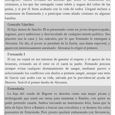
cristianos, a los que fue entregado como rehén y seguro del cobro de las
parias, y si por él fuera acabaría con la vida de todos. Llegará incluso a
enamorarse de Ermesinda y a participar como aliado cristiano en algunas
batallas.
Gonzalo Sánchez
El hijo menor de Sancho III es presentado como un joven despreocupado,
ingenuo, poco ambicioso y desvinculado de cualquier interés político. Sus
placeres son la caza y los oráculos, por lo que Fernando le entregará a
Alexania. Un día, el joven se prendará de la Zurita, una dama espectral, y
aparecerá misteriosamente asesinado: Alexania lo eligió el primero.
Fernando I
El rey no cejará en sus intentos de ganarse el respeto y el apoyo de los
leoneses, evitando así el error en el caerá su padre. Fernando procura
siempre evitar cualquier derramamiento de sangre, mediante pactos o
solucionando los conflictos con duelos a primera sangre, aunque una treta
de García casi acabe con su vida, salvada por la providencial ayuda de
Doroteo. Será él el primer dueño de Alexania.
Ermesinda
La hija del conde de Bigorre es descrita como una mujer pícara y
deslenguada que usará sus tretas para enamorar a Ramiro, con quien su
padre pretende casarla. Ambos iniciarán un matrimonio feliz, hasta que la
falta de hijos lleve a Ramiro a buscar una concubina y se desaten los celos
punzantes de Ermesinda. Pero pronto quedará embarazada con frecuencia,