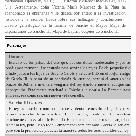
medievales españolas, 2001 (...), Historias y cuentos medievales, 2006
(...). Actualmente, doña Vicenta María Márquez de la Plata ha
abandonado la enseñanza y se dedica por entero a la investigación
histórica y a escribir libros sobre sus hallazgos y conclusiones».
Cuadro genealógico de la familia de Sancho el Mayor Mapa de
España antes de Sancho III Mapa de España después de Sancho III
Personajes
Doroteo
Esclavo de los países del este que, por sus dotes intelectuales y por su
prodigiosa memoria, fue castrado para servir a los reyes. Desde pequeño fue
criado junto a los hijos de Sancho Garcés y se convirtió en el mejor amigo
de García III. A pesar de su condición de eunuco, sentirá el amor en los
brazos de Julita, e intentará vengarse del rey dándole muerte, aunque sin
conseguirlo. Finalmente marchará a Toledo a buscar a La Bermeja para
empezar, sea como sea, una nueva vida con ella.
Sancho III Garcés
El rey es descrito como un hombre violento, temerario e impulsivo. Se
narra el episodio de su muerte en Campomanes, donde mandará asaetear
cruelmente a un vasallo de Bernudo. El hermano del muerto se encargará de
matar al rey, pero luego todo Campomanes será arrasado. Alexia se salvará,
pero con la promesa de procurar la muerte a todos los seres queridos del rey.