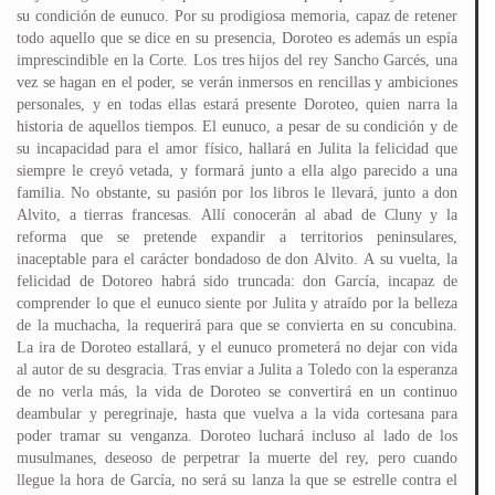
su condición de eunuco. Por su prodigiosa memoria, capaz de retener
todo aquello que se dice en su presencia, Doroteo es además un espía
imprescindible en la Corte. Los tres hijos del rey Sancho Garcés, una
vez se hagan en el poder, se verán inmersos en rencillas y ambiciones
personales, y en todas ellas estará presente Doroteo, quien narra la
historia de aquellos tiempos. El eunuco, a pesar de su condición y de
su incapacidad para el amor físico, hallará en Julita la felicidad que
siempre le creyó vetada, y formará junto a ella algo parecido a una
familia. No obstante, su pasión por los libros le llevará, junto a don
Alvito, a tierras francesas. Allí conocerán al abad de Cluny y la
reforma que se pretende expandir a territorios peninsulares,
inaceptable para el carácter bondadoso de don Alvito. A su vuelta, la
felicidad de Dotoreo habrá sido truncada: don García, incapaz de
comprender lo que el eunuco siente por Julita y atraído por la belleza
de la muchacha, la requerirá para que se convierta en su concubina.
La ira de Doroteo estallará, y el eunuco prometerá no dejar con vida
al autor de su desgracia. Tras enviar a Julita a Toledo con la esperanza
de no verla más, la vida de Doroteo se convertirá en un continuo
deambular y peregrinaje, hasta que vuelva a la vida cortesana para
poder tramar su venganza. Doroteo luchará incluso al lado de los
musulmanes, deseoso de perpetrar la muerte del rey, pero cuando
llegue la hora de García, no será su lanza la que se estrelle contra el