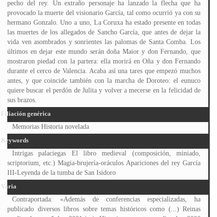
pecho del rey. Un extraño personaje ha lanzado la flecha que ha
provocado la muerte del visionario García, tal como ocurrió ya con su
hermano Gonzalo. Uno a uno, La Coruxa ha estado presente en todas
las muertes de los allegados de Sancho García, que antes de dejar la
vida ven asombrados y sonrientes las palomas de Santa Comba. Los
últimos en dejar este mundo serán doña Maior y don Fernando, que
mostraron piedad con la partera: ella morirá en Oña y don Fernando
durante el cerco de Valencia. Acaba así una tares que empezó muchos
antes, y que coincide también con la marcha de Doroteo: el eunuco
quiere buscar el perdón de Julita y volver a mecerse en la felicidad de
sus brazos.
Filiación genérica
Memorias Historia novelada
Keywords
Intrigas palaciegas El libro medieval (composición, miniado,
scriptorium, etc.) Magia-brujería-oráculos Apariciones del rey García
III-Leyenda de la tumba de San Isidoro
Varia
Contraportada: «Además de conferencias especializadas, ha
publicado diversos libros sobre temas históricos como (...) Reinas