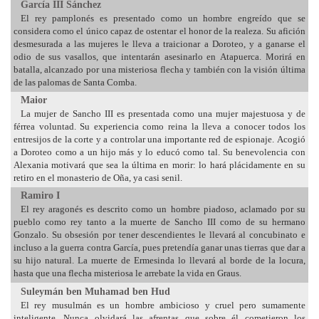
García III Sánchez
El rey pamplonés es presentado como un hombre engreído que se
considera como el único capaz de ostentar el honor de la realeza. Su afición
desmesurada a las mujeres le lleva a traicionar a Doroteo, y a ganarse el
odio de sus vasallos, que intentarán asesinarlo en Atapuerca. Morirá en
batalla, alcanzado por una misteriosa flecha y también con la visión última
de las palomas de Santa Comba.
Maior
La mujer de Sancho III es presentada como una mujer majestuosa y de
férrea voluntad. Su experiencia como reina la lleva a conocer todos los
entresijos de la corte y a controlar una importante red de espionaje. Acogió
a Doroteo como a un hijo más y lo educó como tal. Su benevolencia con
Alexania motivará que sea la última en morir: lo hará plácidamente en su
retiro en el monasterio de Oña, ya casi senil.
Ramiro I
El rey aragonés es descrito como un hombre piadoso, aclamado por su
pueblo como rey tanto a la muerte de Sancho III como de su hermano
Gonzalo. Su obsesión por tener descendientes le llevará al concubinato e
incluso a la guerra contra García, pues pretendía ganar unas tierras que dar a
su hijo natural. La muerte de Ermesinda lo llevará al borde de la locura,
hasta que una flecha misteriosa le arrebate la vida en Graus.
Suleymán ben Muhamad ben Hud
El rey musulmán es un hombre ambicioso y cruel pero sumamente
inteligente. Nunca olvidará las afrentas que sobre él cometieron los