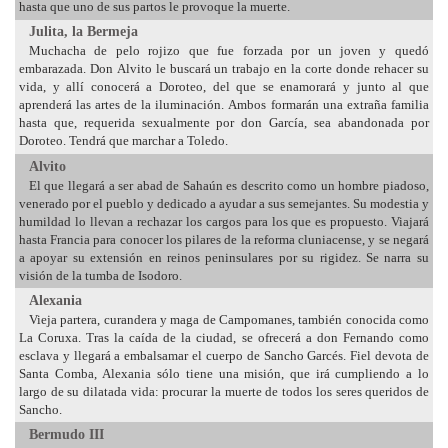
hasta que uno de sus partos le provoque la muerte.
Julita, la Bermeja
Muchacha de pelo rojizo que fue forzada por un joven y quedó
embarazada. Don Alvito le buscará un trabajo en la corte donde rehacer su
vida, y allí conocerá a Doroteo, del que se enamorará y junto al que
aprenderá las artes de la iluminación. Ambos formarán una extraña familia
hasta que, requerida sexualmente por don García, sea abandonada por
Doroteo. Tendrá que marchar a Toledo.
Alvito
El que llegará a ser abad de Sahaún es descrito como un hombre piadoso,
venerado por el pueblo y dedicado a ayudar a sus semejantes. Su modestia y
humildad lo llevan a rechazar los cargos para los que es propuesto. Viajará
hasta Francia para conocer los pilares de la reforma cluniacense, y se negará
a apoyar su extensión en reinos peninsulares por su rigidez. Se narra su
visión de la tumba de Isodoro.
Alexania
Vieja partera, curandera y maga de Campomanes, también conocida como
La Coruxa. Tras la caída de la ciudad, se ofrecerá a don Fernando como
esclava y llegará a embalsamar el cuerpo de Sancho Garcés. Fiel devota de
Santa Comba, Alexania sólo tiene una misión, que irá cumpliendo a lo
largo de su dilatada vida: procurar la muerte de todos los seres queridos de
Sancho.
Bermudo III