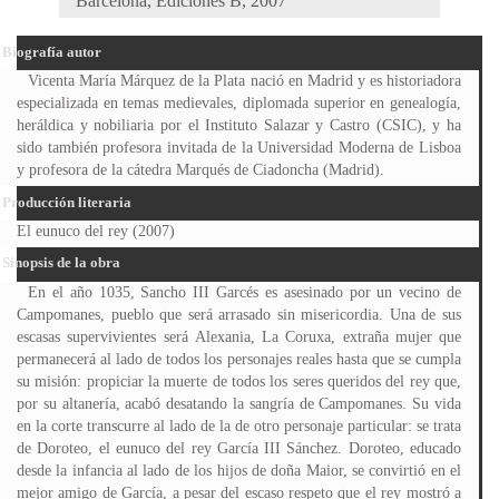
Barcelona, Ediciones B, 2007
Biografía autor
Vicenta María Márquez de la Plata nació en Madrid y es historiadora
especializada en temas medievales, diplomada superior en genealogía,
heráldica y nobiliaria por el Instituto Salazar y Castro (CSIC), y ha
sido también profesora invitada de la Universidad Moderna de Lisboa
y profesora de la cátedra Marqués de Ciadoncha (Madrid).
Producción literaria
El eunuco del rey (2007)
Sinopsis de la obra
En el año 1035, Sancho III Garcés es asesinado por un vecino de
Campomanes, pueblo que será arrasado sin misericordia. Una de sus
escasas supervivientes será Alexania, La Coruxa, extraña mujer que
permanecerá al lado de todos los personajes reales hasta que se cumpla
su misión: propiciar la muerte de todos los seres queridos del rey que,
por su altanería, acabó desatando la sangría de Campomanes. Su vida
en la corte transcurre al lado de la de otro personaje particular: se trata
de Doroteo, el eunuco del rey García III Sánchez. Doroteo, educado
desde la infancia al lado de los hijos de doña Maior, se convirtió en el
mejor amigo de García, a pesar del escaso respeto que el rey mostró a