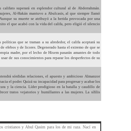
u califato superará en esplendor cultural al de Abderrahmán.
 mujeres, Al-Hakán mantuvo a Abulcasis, al que siempre llamó
Aunque su muerte se atribuyó a la herida provocada por una
ito el que acabó con la vida del califa, pero eligió el silencio
s políticas que se traman a su alrededor, el califa aceptará su
de efebos y de licores. Degenerado hasta el extremo de que se
propia madre, por el lecho de Hixem pasarán amantes de todo
 usar de sus conocimientos para reparar los desperfectos de su
tendrá sórdidas relaciones, el apuesto y ambicioso Almanzor
hacia el poder. Quizá su incapacidad para progresar y acabar los
ura y la ciencia. Líder prodigioso en la batalla y caudillo de
recer tratos vejatorios y humillantes a las mujeres. La sífilis
e la ciencia médica, el primero sobre farmacología: principios activos que contienen las plantas, descripción del instrumental quirúrgico, empleo de anestésicos y utilización del cauterio. El segundo versa sobre fracturas y su tratamiento, y el tercero sobre cirugía general, oftalmología, obstétrica y del oído. Añadí un anexo donde explico el método curativo de la obesidad mórbida y técnicas para la extracción de cálculos en la vejiga de la orina, partos, amputaciones y extracción de fetos muertos. Carmen y Jazmina, que se entendían a las mil maravillas, me ayudaban en la redacción de los textos, sobre todo mi última mujer, que poseía una letra muy legible y bella. Seis años me llevó la magna obra. Una vez culminada, en 991, conseguí de Almanzor que varios amanuenses de la biblioteca hiciesen copias que fueron encuadernadas por el mejor librero de Córdoba. En total se editaron ochenta tratados de tres tomos, que fueron repartidos por todo el califato. Mandé ejemplares a Lisboa, Nápoles, Constantinopla y Bagdad. Hubo demanda de los reinos cristianos y de ciertos países islamitas que obligaron a una reedición. Antes del final de siglo, mi obra, escrita en romance castellano, había sido traducida al árabe, catalán, franco y toscano (291-292). Nada hay más placentero para el hombre que el trabajo bien hecho. Mi vida entera ha sido la búsqueda de la verdad, de la razón científica en pos de la sabiduría, el galardón supremo. Lo que más nos acerca al Creador es el saber, y lo que más nos aproxima a las bestias es la ignorancia, el fanatismo y la superstición. Tuve la suerte de nacer en el rincón más civilizado de mi época, dedicado al arte, la ciencia y la cultura, y confío continúe siéndolo a pesar de no ser optimista. Están ya aquí los signos de la descomposición: un gobierno despótico, fanatismo religioso, guerra, intolerancia, quema de libros... No me consuela que en los reinos y condados cristianos europeos anden pero que nosotros. Con Platón, creo en el ser humano y, si de mí dependiera, fundaría una república de hombres y mujeres libres, sin distinción de razas y colores, con plena libertad religiosa y de toda índole (309). Con el nuevo milenio cristiano, Al-Mansur retornó a las andadas. Lo suyo era la guerra, y yo imploraba por su reanudación, pues una aceifa era para mí sinónimo de paz, al tener al déspota muy lejos. En 1002, enfermo y achacoso, inició, Alá y su profeta sean loados, la que sería su última batalla. Subió a Toledo, donde recibió la babosa sumisión del emir, y siguió a Guadalajara y Sigüenza. Supo en La Almunia que el conde castellano, el rey Alfonso V de León y Sancho de Navarra, su suegro, lo esperaban bien pertrechados en las cercanías de Soria. Entiendo el caso del rey Sancho: yo habría estrangulado con mis manos a quien tratase a mi hija como aquel rufián. Dicen que el facineroso castigaba a Blanca, su esposa, de palabra y de obra. Que la obligaba, de rodillas, a presenciar cómo fornicaba con cualquier barragana. A mediados de julio se encontraron los dos ejércitos en Calatañazor, una pequeña aldea no muy lejana a Osma. Los cristianos habían congregado a cuatro mil guerreros por una cifra pareja de los nuestros. La contienda quedó sin decidirse, con medianas pérdidas por ambas partes y una herida de espada, tangencial, que afectó a un hombro de Almanzor. Me contó el cirujano que lo intervino que