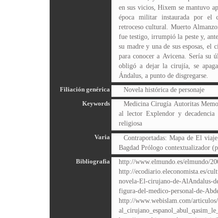
en sus vicios, Hixem se mantuvo apa
época militar instaurada por el
retroceso cultural. Muerto Almanzo
fue testigo, irrumpió la peste y, ant
su madre y una de sus esposas, el 
para conocer a Avicena. Sería su úl
obligó a dejar la cirujía, se apa
Ándalus, a punto de disgregarse.
Filiación genérica
Novela histórica de personaje
Keywords
Medicina Cirugía Autoritas Memor
al lector Explendor y decadencia
religiosa
Varia
Contraportadas: Mapa de El viaj
Bagdad Prólogo contextualizador (p
Bibliografia
http://www.elmundo.es/elmundo/20
http://ecodiario.eleconomista.es/cu
novela-El-cirujano-de-AlAndalus-de
figura-del-medico-personal-de-Abd
http://www.webislam.com/articulos
al_cirujano_espanol_abul_qasim_le