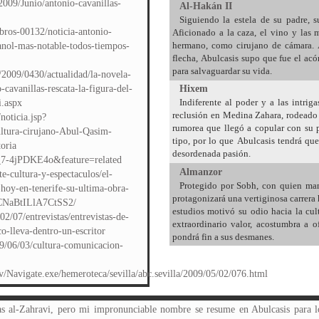
2009/Junio/antonio-cavanillas-
Al-Hakán II
Siguiendo la estela de su padre, s
ibros-00132/noticia-antonio-
Aficionado a la caza, el vino y las
hermano, como cirujano de cámara. 
panol-mas-notable-todos-tiempos-
flecha, Abulcasis supo que fue el acón
para salvaguardar su vida.
ra/2009/0430/actualidad/la-novela-
-cavanillas-rescata-la-figura-del-
Hixem
Indiferente al poder y a las intriga
i.aspx
reclusión en Medina Zahara, rodeado 
noticia.jsp?
rumorea que llegó a copular con su 
ura-cirujano-Abul-Qasim-
tipo, por lo que Abulcasis tendrá que
oria
desordenada pasión.
_7-4jPDKE4o&feature=related
Almanzor
te-cultura-y-espectaculos/el-
Protegido por Sobh, con quien man
-hoy-en-tenerife-su-ultima-obra-
protagonizará una vertiginosa carrera 
JCNaBtILlA7CtSS2/
estudios motivó su odio hacia la cult
2/07/entrevistas/entrevistas-de-
extraordinario valor, acostumbra a of
o-lleva-dentro-un-escritor
pondrá fin a sus desmanes.
09/06/03/cultura-comunicacion-
av/Navigate.exe/hemeroteca/sevilla/abc.sevilla/2009/05/02/076.html
s el estrecho sin su consentimiento. El poder del califa se extendía hasta el norte: Otón el Grande, emperador del Sacro Romano Imperio, intercambiaba embajadores con Córdoba. Hugo de Arlés solicitaba salvoconductos para que sus navíos mercantes pudieran navegar por el Mediterráneo, mediatizado por nosotros lo mismo que el estrecho de Djebel-Al-Tarik, el Gibraltar de los cristianos. En cuanto a economía, el califato era una potencia de primer orden fundada en el comercio, una industria artesana muy desarrollada y técnicas agrícolas mucho más avanzadas que en cualquier otra parte de Europa. Éramos grandes productores de aceite de oliva y cítricos; las uvas andalusíes eran afamadas en todos los mercados, lo mismo que las pasas de Almuñécar; nuestras sedas granadinas y valencianas competían con las mejores del orbe, igual que el azafrán, ajos y dátiles. Siempre me sorprendió la pobreza y desolación de los campos cristianos en contraste con los nuestros, más poblados, con molinos de viento, canales de riego e ingenios harineros o azucareros. El dinar de oro cordobés era la moneda más cotizada del momento, la de más rica ley, imitada por el Imperio carolingio. Nada semejante se había visto en Occidente desde la caída del Imperio romano. En ninguna parte había ciudades tan pobladas con Córdoba, más de quinientos mil habitantes censados a mediados de siglo. Tampoco eran desdeñables ciudades como Toledo, con treinta y siete mil, Almería, con veintisiete mil, Zaragoza, con veinte mil, Valencia, quince mil o Barcelona, con cuarenta mil pobladores en su censo. Ya hablé de los aspectos culturales de Al-Andalus y de avances médicos, sólo me queda nombrar la famosa biblioteca de Abderramán III que, en tiempos de Al-Hakán II, alcanzó los cuatrocientos mil volúmenes y reunió todas las ramas del saber humano. Los dos primeros califas estaban convencidos de que crear medersas, construir maristanes y levantar aljamas era apostar por la cultura y hacerlo por el caballo ganador (192-193). Recapitulemos: un hombre apuesto y ambicioso se enriquece merced al favor de una mujer. El heredero del trono, un joven fuerte y sano, muere de repente, y su administrador, el hombre ambicioso, es nombrado gran visir del nuevo califa. ¿Verdad que huele a crimen? Conocí bien a los hijos legítimos de Al-Hakán II, pues, como médico de palacio, me llamaron varias veces para atenderlos. Abderrahmán, Harifa, Hixem, Fátima, Abdulah, Ahmed, Xania..., todos los que lograron cumplir diez años eran fuertes como robles y sanos como jabalíes montaraces, de ahí la extrañeza que causó la repentina desaparición del primogénito (241). Aquellos años transcurrieron despacio, como siempre en épocas de opresión, tiranía o vileza de los que gobiernan. Instalado en mi propia aséptica burbuja, los vi pasar con aprensión, sin respirar apenas, inerme, como el que sufre la descarga de una negra nube de tormenta en medio de la estepa o cruza por un muladar con la nariz tapada. Aislado de las cosas de Medina Zahara, ausente de fiestas y recepciones palaciegas salvo contados ineludibles casos, me dediqué a lo que hago medianamente bien: trabajar. Perfeccioné mis técnicas quirúrgicas, modifiqué para mejor instrumentos y aparatos e inicie relaciones epistolares con distintos sabios: Conti, el napolitano, Andreas Pavanopoulos, un cirujano bizantino de Atenas, y Segei Titov, un físico de Kiev, en la lejana Ucrania. Invité a Realdo Conti a la aljama de Córdoba, de la que ya era director tras la muerte de Al-Qurtubí, en 980- Se trataba de organizar con él varias sesiones quirúrgicas ante mis estudiantes, demostrativas de su técnica reparadora en hernias inguinales. En medio de mi alegría, recibí su respuesta afirmativa. conseguí de un abúlico Hixem una amplia sala en Medina Zahara donde celebrar la reunión, un verdadero congreso de cirugía, amplié mi invitación a Samuel Pérez, un cirujano valenciano que había ideado una técnica para reducir fracturas, y a Benito Itoiz, otro quirurgo, navarro, que conocí en Pamplona y que dominaba cierta técnica de amputación del muslo (267-268). Creí su historia y prometí mantenerla en secreto. Desde luego acerté. Nunca me arrepentí de mi prudencia ni de evitar hacer de juez omnímodo. Nadie es perfecto, y la mujer es débil. La conducta de Jazmina a mi lado siempre fue ejemplar. Me dio tres hijos en sus ocho embarazos y lloré su muerte amargamente. Ya llegaremos a ella: repasemos primero otras historias. La que me obsesionaba por entonces era la redacción de mi tratado médico, Altasrif, un compendio en tres grandes volúmenes que trata de todos los aspectos conocidos d