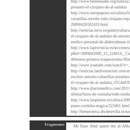
http://www.bienmesabe.org/noticia/
presento-el-cirujano-de-al-andalus
http://www.europapress.es/cultura/l
cavanillas-novela-vida-cirujano-es
20090420182419.html
http://noticias.terra.es/genteycultu
el-cirujano-de-al-andalus-de-antonio
medico-personal-de-abderrahman-ii
http://www.laprovincia.es/secciones/
pRef=2009042000_15_224614__Cult
debemos-primera-traqueotomia-Hist
http://www.youtube.com/watch?v=
http://noticias.lainformacion.com/ar
escritor-antonio-cabanillas-presenta
el-cirujano-de-al-andalus_tTG4nF
http://www.diariomedico.com/2011/0
ultima/fuera-de-consulta/todo-medic
http://www.laopinion.es/cultura/20
paseo-cordoba-magica/223461.html
http://hemeroteca.abcdesevilla.es/n
Fragmentos
Me llano Abul qasim ibn al-Abbas al-Zahravi, pero mi impronunciable nombre se resume en Abulcasis para los cristianos y Abul Qasim para los de mi raza. Nací en Córdoba el 12 de muarán del año 314 de la Hégira del profeta Muhamad, 936 del nacimiento de Cristo. Vine al mundo en Medina Zahara, el barrio real de mi ciudad, capital del imperio de Al-Andalus, un conjunto de edificios que incluía el alcázar, palacios, baños, monumentos, mausoleos, villas, el riad palaciego y jardines botánicos ordenados levantar por Abderramán III a raíz de su coronación como califa, siete años antes. La villa, de recreo, pensada para el placer del todopoderoso Omeya, se alzaba a legua y media de Córdoba, al oeste, hacia le serranía (22). -Si conociéramos a ciencia cierta la disposición del cuerpo humano sería mucho más fácil corregir sus anomalías con el escalpelo –sostuve-. Por ejemplo, el cólico miserere. Nadie sabe qué lo origina ni de dónde parte. Al-Razi opina que surge por la putrefacción de alguna parte del tubo digestivo; Pedro de Egina afirma que son las propias heces las que lo taponan y fermentan, originando la descomposición pútrida. Lo único que sabemos con certeza es que el que lo padece siempre muere. Si conociésemos mejor las vísceras digestivas estaríamos en disposición de actuar con efectividad (79). El califato que yo viví fue el momento supremo de Al-Andalus y dudo que vuelva a repetirse. Ahora, al final de mi vida, asisto a su lenta descomposición. ¿Qué es lo que nos espera? Posiblemente la disgregación en reinos más pequeños, vulnerables, y al final la rendición y el exilio. La unidad hace la fuerza. Mientras los cristianos van a más, aglomerándose, nosotros nos disolvemos, nos separamos. Yo, al menos, he conocido al menos los comentos más dulces del califato, cuando éramos el estado más potente. Tras la toma de Tánger y Melilla, en 927, Abderrahmán controlaba el triángulo formado por Argelia, Marrakech y el océano Atlántico hasta casi Oporto. Ninguna fuerza beréber cruzó má