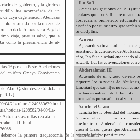
Ibn Safi
rtado del gobierno, y la gloriosa
Gracias las gestiones de Al-Qurtub
 caudillo fue acompañada de un
oculares que Ibn Safi ha retomado, tr
r, de cuya degeneración Abulcasis
hospedará al prometedor estudiante e
e el dolor sufrido por la muerte de
diseñado por su maestro, que también 
cirujano decidió marchar a Bagdad
su disciplina.
timo viaje, pues su salud, que le
Avicena
gaba como la preeminencia de al-
A pesar de su juventud, la fama del 
suscitando la curiosidad de Abulcasis
años, Ibn Sina quedará anonadado al 
Altasrif. Tras las conversaciones con e
ias-1ª persona Peste Apelaciones
Abderrahmán III
 del califato Omeya Convivencia
Aquejado de un grueso divieso per
requerirá los servicios de Abulcasi
lamentará que sus hijos no sean como 
e de Abul Qasim desde Córdoba a
quedará asombrado de la honestidad y 
p. 9-12).
provocadas por su afición al vino.
09/04/21/cultura/1240330629.html
Sancho el Craso
ltura/noticias/1208582/04/09/La-
Tamaña fue la obesidad del monarca
-Antonio-Cavanillas-rescata-la-
Se rumoreaba que era incapaz de pasar
errahman-III.html
que fornicaba. Abderrahmán, considera
/36038-
unen al Craso, querrá que Abulcasis 
capaz de valerse por sí mismo.
_debemos_la_primera_traqueotomia_de_la_historia.html