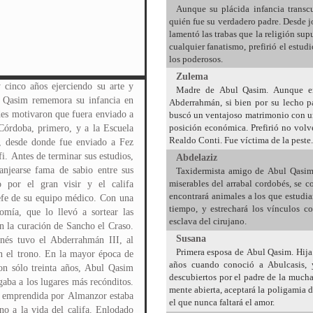
Aunque su plácida infancia transcu
quién fue su verdadero padre. Desde 
lamentó las trabas que la religión su
cualquier fanatismo, prefirió el estudi
los poderosos.
Zulema
 cinco años ejerciendo su arte y
Madre de Abul Qasim. Aunque en
l Qasim rememora su infancia en
Abderrahmán, si bien por su lecho p
des motivaron que fuera enviado a
buscó un ventajoso matrimonio con un
posición económica. Prefirió no volv
 Córdoba, primero, y a la Escuela
Realdo Conti. Fue víctima de la peste.
, desde donde fue enviado a Fez
fi. Antes de terminar sus estudios,
Abdelaziz
njearse fama de sabio entre sus
Taxidermista amigo de Abul Qasim.
miserables del arrabal cordobés, se c
o por el gran visir y el califa
encontrará animales a los que estudia
fe de su equipo médico. Con una
tiempo, y estrechará los vínculos 
tomía, que lo llevó a sortear las
esclava del cirujano.
en la curación de Sancho el Craso.
Susana
nés tuvo el Abderrahmán III, al
Primera esposa de Abul Qasim. Hija 
en el trono. En la mayor época de
años cuando conoció a Abulcasis, 
con sólo treinta años, Abul Qasim
descubiertos por el padre de la much
aba a los lugares más recónditos.
mente abierta, aceptará la poligamia 
er emprendida por Almanzor estaba
el que nunca faltará el amor.
o a la vida del califa. Enlodado