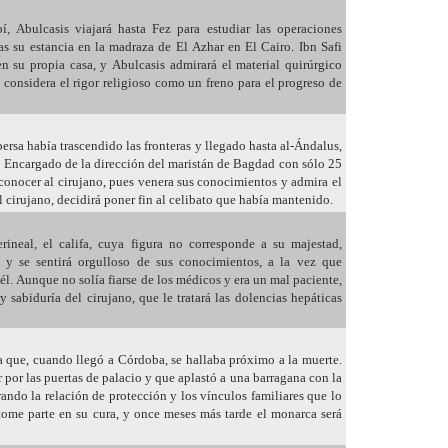
í, Abulcasis viajará hasta Fez para estudiar las operaciones
as su estancia en la madraza de El Azhar en El Cairo. Ibn Safi
n su propia casa, y Abulcasis admirará el material quirúrgico
considera el rigor religioso como un freno para el progreso de
persa había trascendido las fronteras y llegado hasta al-Ándalus,
. Encargado de la dirección del maristán de Bagdad con sólo 25
conocer al cirujano, pues venera sus conocimientos y admira el
l cirujano, decidirá poner fin al celibato que había mantenido.
ineal, el califa, cuya figura no corresponde a su majestad,
s, y se sentirá orgulloso de sus conocimientos, a la vez que
él. Aunque no solía fiarse de los médicos y era un mal paciente,
sabiduría del cirujano, que le tratará las dolencias hepáticas
 que, cuando llegó a Córdoba, se hallaba próximo a la muerte.
 por las puertas de palacio y que aplastó a una barragana con la
ndo la relación de protección y los vínculos familiares que lo
tome parte en su cura, y once meses más tarde el monarca será