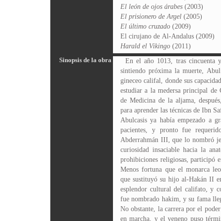
El león de ojos árabes
(2003)
El prisionero de Argel
(2005)
El último cruzado
(2009)
El cirujano de Al-Andalus (2009)
Harald el Vikingo
(2011)
Sinopsis de la obra
En el año 1013, tras cincuenta y
sintiendo próxima la muerte, Abu
gineceo califal, donde sus capacida
estudiar a la medersa principal de
de Medicina de la aljama, después
para aprender las técnicas de Ibn Sa
Abulcasis ya había empezado a gra
pacientes, y pronto fue requerid
Abderrahmán III, que lo nombró je
curiosidad insaciable hacia la ana
prohibiciones religiosas, participó 
Menos fortuna que el monarca leo
que sustituyó su hijo al-Hakán II 
esplendor cultural del califato, y 
fue nombrado hakim, y su fama lleg
No obstante, la carrera por el pod
en marcha, y el veneno puso términ