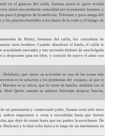
rrió en el gineceo del califa, Zulema nunca le quiso revelar
joven sintió una profunda curiosidad por la anatomía humana, y
puso para el progreso de la medicina. Tolerante y poco amigo del
o y los placeres humildes a los fastos de la corte y el halago de
amorada de Muley, hermano del califa, fue concubina de
asaron otros hombres. Cuando abandonó el harén, el califa le
 acaudalado mercader, y tras enviudar disfrutó de una holgada
er a desposarse para ser libre, y conoció de nuevo el amor con
 Abdelaziz, que ejerce su actividad en una de las zonas más
onvertirá en la solución a los problemas del cirujano, al que le
r. Maestro en su oficio, que le viene de familia, medrará con el
con Abul Qasim cuando su sobrino Suleimán despose Sancha,
de un prestamista y comerciante judío, Susana tenía sólo trece
y ambos empezaron a verse a escondidas hasta que fueron
acha, que dejó de comer hasta que sus padres la escucharon. De
de Abulcasis y le dará ocho hijos a lo largo de un matrimonio en