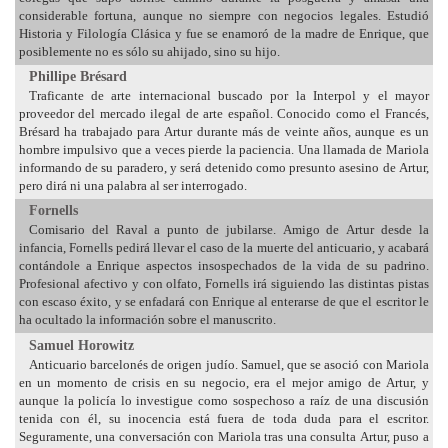
considerable fortuna, aunque no siempre con negocios legales. Estudió
Historia y Filología Clásica y fue se enamoró de la madre de Enrique, que
posiblemente no es sólo su ahijado, sino su hijo.
Phillipe Brésard
Traficante de arte internacional buscado por la Interpol y el mayor
proveedor del mercado ilegal de arte español. Conocido como el Francés,
Brésard ha trabajado para Artur durante más de veinte años, aunque es un
hombre impulsivo que a veces pierde la paciencia. Una llamada de Mariola
informando de su paradero, y será detenido como presunto asesino de Artur,
pero dirá ni una palabra al ser interrogado.
Fornells
Comisario del Raval a punto de jubilarse. Amigo de Artur desde la
infancia, Fornells pedirá llevar el caso de la muerte del anticuario, y acabará
contándole a Enrique aspectos insospechados de la vida de su padrino.
Profesional afectivo y con olfato, Fornells irá siguiendo las distintas pistas
con escaso éxito, y se enfadará con Enrique al enterarse de que el escritor le
ha ocultado la información sobre el manuscrito.
Samuel Horowitz
Anticuario barcelonés de origen judío. Samuel, que se asoció con Mariola
en un momento de crisis en su negocio, era el mejor amigo de Artur, y
aunque la policía lo investigue como sospechoso a raíz de una discusión
tenida con él, su inocencia está fuera de toda duda para el escritor.
Seguramente, una conversación con Mariola tras una consulta Artur, puso a