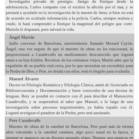
Investigador privado de prestigio. Amigo de Enrique desde la
adolescencia, Carlos comparte con el escritor la afición por el mar, y se
prestará a ayudarle en la investigación de la muerte de Artur, si bien no está
de acuerdo en ocultarle información a la policía. Carlos, siempre realista y
crudo, le hará comprender a Enrique la magnitud del peligro que corre.
Mariola le disparará, pero salvará la vida.
Ángel Martín
Judío converso de Barcelona, anteriormente llamado Mossed Cayim.
Ángel, una vez seguro de que el maestro de obras no los traicionará, le
proporcionará a Casadevalls un medicamento desconocido que logrará
sanar a su hija Eulàlia. Receloso de los cristianos viejos, Martín sabe que la
expulsión de su pueblo está cerca, por lo que necesitan un escondrijo para
la Piedra de Dios, y Pere, en deuda con ellos, será el elegido para ocultarla.
Manuel Álvarez
Doctor en Filología Románica y Filología Clásica, amén de licenciado en
Biblioteconomía y Documentación y buen conocedor de una decena de
lenguas. Bety se pondrá en contacto con él para descifrar el Manuscrito
Casadevalls, y se sorprenderá al saber que Manuel, a lo largo de una
investigación sobre procesos inquisitoriales, ya había topado con él.
Logrará averiguar el paradero de la Piedra, pero será asesinado.
Pere Casadevalls
Maestro de obras de la catedral de Barcelona. Pere pasó más de treinta
años vinculado a la catedral catalana, algo poco usual en la época, y
siempre se mantuvo en un discreto segundo plano. Durante una estancia en