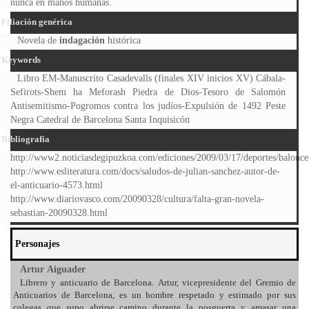
nunca en manos humanas.
Filiación genérica
Novela de
indagación
histórica
Keywords
Libro EM-Manuscrito Casadevalls (finales XIV inicios XV) Cábala-
Sefirots-Shem ha Meforash Piedra de Dios-Tesoro de Salomón
Antisemitismo-Pogromos contra los judíos-Expulsión de 1492 Peste
Negra Catedral de Barcelona Santa Inquisicón
Bibliografia
http://www2.noticiasdegipuzkoa.com/ediciones/2009/03/17/deportes/balonc
http://www.esliteratura.com/docs/saludos-de-julian-sanchez-autor-de-
el-anticuario-4573.html
http://www.diariovasco.com/20090328/cultura/falta-gran-novela-
sebastian-20090328.html
Personajes
Artur Aiguader
Librero y anticuario de Barcelona. Artur, vicepresidente del Gremio de
Anticuarios de Barcelona, es un hombre respetado y estimado por sus
colegas que supo abrirse camino durante la posguerra y amasar una