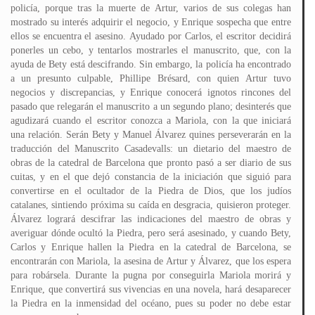
policía, porque tras la muerte de Artur, varios de sus colegas han
mostrado su interés adquirir el negocio, y Enrique sospecha que entre
ellos se encuentra el asesino. Ayudado por Carlos, el escritor decidirá
ponerles un cebo, y tentarlos mostrarles el manuscrito, que, con la
ayuda de Bety está descifrando. Sin embargo, la policía ha encontrado
a un presunto culpable, Phillipe Brésard, con quien Artur tuvo
negocios y discrepancias, y Enrique conocerá ignotos rincones del
pasado que relegarán el manuscrito a un segundo plano; desinterés que
agudizará cuando el escritor conozca a Mariola, con la que iniciará
una relación. Serán Bety y Manuel Álvarez quines perseverarán en la
traducción del Manuscrito Casadevalls: un dietario del maestro de
obras de la catedral de Barcelona que pronto pasó a ser diario de sus
cuitas, y en el que dejó constancia de la iniciación que siguió para
convertirse en el ocultador de la Piedra de Dios, que los judíos
catalanes, sintiendo próxima su caída en desgracia, quisieron proteger.
Álvarez logrará descifrar las indicaciones del maestro de obras y
averiguar dónde ocultó la Piedra, pero será asesinado, y cuando Bety,
Carlos y Enrique hallen la Piedra en la catedral de Barcelona, se
encontrarán con Mariola, la asesina de Artur y Álvarez, que los espera
para robársela. Durante la pugna por conseguirla Mariola morirá y
Enrique, que convertirá sus vivencias en una novela, hará desaparecer
la Piedra en la inmensidad del océano, pues su poder no debe estar