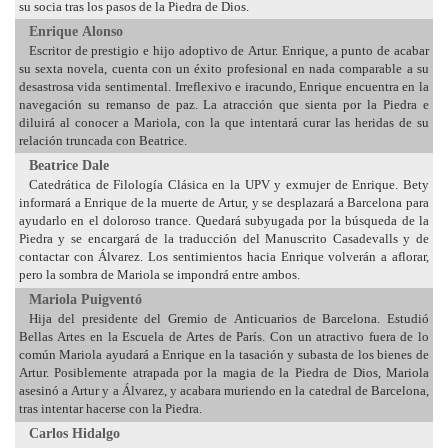
su socia tras los pasos de la Piedra de Dios.
Enrique Alonso
Escritor de prestigio e hijo adoptivo de Artur. Enrique, a punto de acabar
su sexta novela, cuenta con un éxito profesional en nada comparable a su
desastrosa vida sentimental. Irreflexivo e iracundo, Enrique encuentra en la
navegación su remanso de paz. La atracción que sienta por la Piedra e
diluirá al conocer a Mariola, con la que intentará curar las heridas de su
relación truncada con Beatrice.
Beatrice Dale
Catedrática de Filología Clásica en la UPV y exmujer de Enrique. Bety
informará a Enrique de la muerte de Artur, y se desplazará a Barcelona para
ayudarlo en el doloroso trance. Quedará subyugada por la búsqueda de la
Piedra y se encargará de la traducción del Manuscrito Casadevalls y de
contactar con Álvarez. Los sentimientos hacia Enrique volverán a aflorar,
pero la sombra de Mariola se impondrá entre ambos.
Mariola Puigventó
Hija del presidente del Gremio de Anticuarios de Barcelona. Estudió
Bellas Artes en la Escuela de Artes de París. Con un atractivo fuera de lo
común Mariola ayudará a Enrique en la tasación y subasta de los bienes de
Artur. Posiblemente atrapada por la magia de la Piedra de Dios, Mariola
asesinó a Artur y a Álvarez, y acabara muriendo en la catedral de Barcelona,
tras intentar hacerse con la Piedra.
Carlos Hidalgo