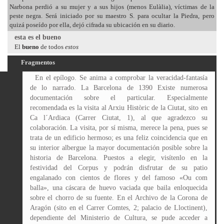
Narbona perdió a su mujer y a sus hijos (menos Eulàlia), víctimas de la
peste negra. Será iniciado por su maestro S. para ocultar la Piedra, pero
quizá poseído por ella, dejó cifrada su ubicación en su diario.
esta es el bueno
El
bueno
de todos
estos
Fragmentos
En el epílogo. Se anima a comprobar la veracidad-fantasía de lo narrado. La Barcelona de 1390 Existe numerosa documentación sobre el particular. Especialmente recomendada es la visita al Arxiu Històric de la Ciutat, sito en Ca l´Ardiaca (Carrer Ciutat, 1), al que agradezco su colaboración. La visita, por sí misma, merece la pena, pues se trata de un edificio hermoso; es una feliz coincidencia que en su interior albergue la mayor documentación posible sobre la historia de Barcelona. Puestos a elegir, visítenlo en la festividad del Corpus y podrán disfrutar de su patio engalanado con cientos de flores y del famoso «Ou com balla», una cáscara de huevo vaciada que baila enloquecida sobre el chorro de su fuente. En el Archivo de la Corona de Aragón (sito en el Carrer Comtes, 2; palacio de Lloctinent), dependiente del Ministerio de Cultura, se pude acceder a numerosísima documentación sobre la época que nos ocupa, máxime desde que en el año 2006 se derogó la obligatoriedad de la posesión de la tarjeta de investigador para acceder a sus fondos. Pero, por sí mismo, es otro de esos lugares hermosos que también deben conocerse, justo al lado de la catedral. Además, bajo sus mismos cimientos se halla la increíble Barcino romana, que puede ser visitada desde la planta baja del Museu d´Història de la ciutat de Barcelona. El libro História de la ciutat de Barcelona, de la editorial Aedos, publicado en Barcelona en el año 1975, me ayudó en gran manera a situar la sociedad del momento. Otras fuentes de documentación son fáciles de encontrar en Internet, pero acéptenme un consejo personal: no se fíen demasiado. Según la fuente, las fechas de los datos buscados pueden llegar a oscilar entre cinco y quince años. Cotejes los datos de Internet con fuentes históricas documentadas. Si existe alguna leve discrepancia entre las fechas históricas, los personajes y los sucesos reales mencionados en la presente obra deben considerarse pequeñas licencias narrativas por las que pido disculpas anticipadas. La catedral de Barcelona Sobre la construcción de la catedral existen diversos estudios disponibles para el profano. En la propia catedral pueden adquirirse algunos de ellos, naturalmente adecuados al entendimiento de cualquier persona no versada en cuestiones propiamente arquitectónicas. Sin embargo, si se desea una documentación profunda sobre su proceso de construcción, la visita al Archivo del Col·legi d´ Arquitectes de Catalunya (Delegación de Barcelona, sito en el Carrer Arcs, 1-3, 4.ª planta) es obligada. El acceso está, en principio, restringido a arquitectos e investigadores. Aunque la mayoría de sus fondos se centran en los siglos XIX y XX, existe documentación precisa sobre la catedral, en especial sobre las labores de restauración realizadas en los años setenta, que sirvieron para devolver el esplendor cromático a un edificio oscurecido por el paso de los siglos. Por último, un consejo: el tejado de la catedral, que cuando redacté esta novela no permanecía abierto al público, ahora puede ser visitado... ¡Qué inmenso placer poder acercarse junto a la cruz de término y sabes que fue allí, junto a nuestros pies, donde estuvo escondido largos siglos el «objeto»! Si se fijan bien, quizás puedan observar que en cierta piedra de la base la argamasa es más bien reciente... La tradición cabalística Es uno de los grandes misterios que nos ocupa. No puedo extenderme en exceso ya que me he comprometido a ello, y tal como dijera largos años atrás el propio Casadevall al converso Ángel Martín: «soy un hombre de palabra». Diré, únicamente, que la tradición cabalística ha existido, existe y existirá. Hay mucho engañabobos que no merece el mayor crédito. Quien realmente desee acercarse a ella deberá dedicar años de estudio y de entrega personal para poder siquiera acariciar los misterios que nos ofrece. Eso, o ganar la confianza de quien sí sabe. Ningún conocimiento se obtiene o se otorga sin esfuerzo, doy fe de ello. En cuanto a los sefirá, son el mismo aliento de Dios. Sobre ellos podrán encontrar documentación diversa; la mayor parte es falsa o tergiversada; otra, muy escasa, verídica. Que el «Árbol de la vida, la estructura cabalística que conforma las relaciones entre los sefirots, y la arquitectura de las claves del tejado de la catedral de Barcelona sean tan extraordinariamente similares constituye una de esas raras casualidade que cualquier escritor con dos dedos de frente no puede dejar escapar, asombrado por su propia capacidad de asociar ideas... Quizá no haya tal. Tal vez, como escribió el investigador Carlos Hidalgo en la pantalla de su ordenador: «Las casualidades no existen». De cualquier posible estudio que deseen realizar sobre la presente novela, éste será el más complejo de todos, pues la sensación de que las ramas impedirán seguir el camino será en todo momento cierta, acusada y profunda: nada hay más extraño que intuir una verdad y saber que ésta jamás podrá ser aprehendida. Pero en el intento está el verdadero fin: llegar carece de importancia cuando caminar se convierte en auténtica pasión (471-473). CAMPO EN BLANCO: Epílogo (La Barcelona de 1390, La catedral de Barcelona, La tradición cabalística), pp. 471-473. Contiene las fuentes del relato. Notas léxicas (traducción euskera y latín) y enciclopédicas. Se incluye ilustración del Árbol de la vida (434) Algunos de los acontecimientos narrados en esta novela son reales. Dejo a la imaginación o a la capacidad de investigación del lector descubrir qué de lo contado a continuación sucedió en realidad. Lógicamente, todos los nombres de los personajes han sido modificados. Durante todo el sábado estuvo trabajando en el extraño manuscrito de los Casadevall. El libro no era propiamente un diario, sino más bien un dietario, aunque recogía también las impresiones de su autor, a quien identificó como el adjunto a un maestro de obras, allá por los principios de siglo XV. Identificó al posible redactor del texto original como al maestro de obras Casadevall, que ostentó dicho cargo entre los años 1398 y 1424. Le resultó imposible identificar al autor de las notas al margen, aunque no dudó en una cosa: el conjunto de la traducción resultaba el más complejo al que se había enfrentado en años, y podía dar fe de haberse encontrado con muchos manuscritos y vieja correspondencia que se le había resistido en menor medida que aquel enigmático texto. A medida que transcurrían las horas, la lectura detallada del manuscrito y de sus anotaciones comenzó a revelarle hechos inauditos. Transcribió en hojas de borrador diversas anotaciones que resultaban confusas y que debía comprobar cuanto antes, pero el texto resultaba tan misterioso y críptico a medida que progresaba en él que prefirió continuar desvelando los secretos ocultos durante siglos que correr a confirmar en otras bibliotecas o archivos la veracidad de lo hallado. Cuando Artur miró de nuevo el reloj, ya eran las dos y me dia de la madrugada. La primera traducción del libro le había costado trece horas de trabajo ininterrumpido; incluso para un experto como él en lenguas clásicas la apretada letra del arquitecto había complicado mucho la cosa. Con la vista cansada y unas terribles ganas de orinar, acordó consigo mismo finalizar la sesión. Le dolía la espalda; por la puerta aún abierta entraba el fresco aire de la noche. Había refrescado y la tienda estaba helada. Hizo sus necesidades, cogió la chaqueta y se dispuso a dirigirse a casa. Miró detenidamente el manuscrito Casadevall. Por primera vez en muchos años, sintió una punzada de verdadero miedo. No era la angustia que sintiera tras hablar con el Francés; aquello que antes sintiera como miedo era apenas un esbozo de la sensación que ahora nacía en su interior y que tenía su raíz en una increíble historia. Era un miedo profundo, cerval, incontrolable, que iba creciendo lentamente, pero sin pausa, pese a su edad, pese a su experiencia, pese a su seguridad. Lo combatió, y lo venció no sin esfuerzo. Decidió llevárselo a casa, pero cediendo a un instinto desconocido lo tomó entre sus manos y, con esa pericia que da el conocimiento y la experiencia, desbrozó los hilos que unían las viejas hojas al lomo. Repitió la maniobra con uno de los viejos ejemplares de su biblioteca de trabajo, de similar tamaño y escaso valor, el volumen primero del Exercicio de Perfección, e intercambió los contenidos no sin unirlos con cola de secado rápido. Depositó el libro de los Casadevall en la estantería, arropado entre otros cien o doscientos ejemplares de valor relativo, únicamente para especialistas. Tomó el lomo sobrante y abandonó la tienda con éste y las páginas originales del libro utilizado como sustituto; lo arrojó todo a una papelera cualquiera. El contenido del manuscrito había despertado uno de esos miedos atávicos a lo desconocido que Artur creía haber superado con el paso de los años y la llegada de la edad adulta (38-39). P.D.: Escribo estas líneas unos días después de acabar la carta, justo antes de enviarla. He realizado hace apenas unos días la adquisición de un lote que incluye todo el contenido de una vieja masía señorial propiedad de una vieja familia catalana, los Bergués. En su biblioteca he descubierto algo increíble, capaz de colmar las expectativas de un anticuario. No me atrevo a revelarte nada hasta haber comprobado que no se trata de las imaginaciones de un viejo y que su fundamento se revela cierto. Por algún motivo que no alcanzo a comprender estoy intranquilo; esto es algo que, por primera vez en muchos años, me supera por completo. Si me pasara algo, no sé cualquier arrechucho de esos que nos dan a los viejos, un ataque al corazón o algo así, tre recomiendo que leas el Exercicio de Perfeción, volumen primero. Allí se encuentra la información precisa para continuar mi trabajo. Lo encontrarás en os estantes de mi biblioteca, en la tienda. No sé no or qué añado esto; ¡como si tuviera que pasarme algo! ¡Valiente tontería! Un fuerte y sincero abrazo (55-56). Encontró el Exercicio de