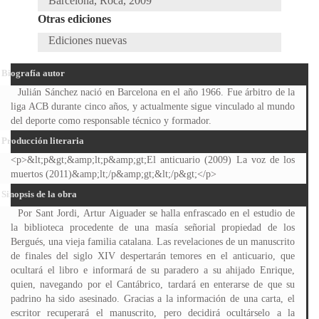
Barcelona, Roca, 2009
Otras ediciones
Ediciones nuevas
Biografía autor
Julián Sánchez nació en Barcelona en el año 1966. Fue árbitro de la
liga ACB durante cinco años, y actualmente sigue vinculado al mundo
del deporte como responsable técnico y formador.
Producción literaria
<p>&lt;p&gt;&amp;lt;p&amp;gt;El anticuario (2009) La voz de los
muertos (2011)&amp;lt;/p&amp;gt;&lt;/p&gt;</p>
Sinopsis de la obra
Por Sant Jordi, Artur Aiguader se halla enfrascado en el estudio de
la biblioteca procedente de una masía señorial propiedad de los
Bergués, una vieja familia catalana. Las revelaciones de un manuscrito
de finales del siglo XIV despertarán temores en el anticuario, que
ocultará el libro e informará de su paradero a su ahijado Enrique,
quien, navegando por el Cantábrico, tardará en enterarse de que su
padrino ha sido asesinado. Gracias a la información de una carta, el
escritor recuperará el manuscrito, pero decidirá ocultárselo a la