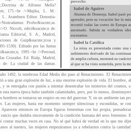
provecho.
st;Doctrina de Alfonso Mella?
Isabel de Aguirre
dm; 175.<br />Mujika, L. M.:
Alumna de Domenja. Isabel pasó por
a. L. Aramburu Editor. Donostia-
aprender, pero su vocación fue la mú
>Nostradamus: Profec&iacute;as.
recorrió todas las cortes de Europa 
/>O. Niccoli, edici&oacute;n de:
asesinado. Sabida su verdadera ide
anza Editorial, S. A., Madrid,
escenarios.
tuciones de Guip&uacute;zcoa y
Isabel la Católica
491-1530). Editado por las Juntas
La reina es presentada como una m
i&aacute;n, 1995.<br />Perroud,
sufrimiento derivado de las continua
las Cruzadas. Ed. Rialp, Madrid,
de amplia cultura, mostrará su caráct
na de: La ciudad de las damas.
al que se ha visto sometida, pero la 
escuela para niñas, publicar sus versos, recuperar su herencia. Así empezará un proceso de recomposición, de búsqueda personal, de toma de conciencia de la indefensión de las mujeres, en definitiva, de un largo camino en el que tratará de ser ella, por primera vez, la que tome las riendas de su vida. Con un lenguaje sencillo, la historia de Domenja de Oñate se nos hace cercana. Es un homenaje y un testimonio del trabajo silencioso de tantas mujeres que, a lo largo de los siglos, han hecho que otras mujeres ocupen hoy el lugar que se merecen. Los primeros meses en el castillo fueron realmente duros. Todo era nuevo y distinto. Las costumbres me resultaban muy diferentes y me costaba hacerme a ellas. Apenas veía a Enrique, aunque en un año, en cuanto yo cumpliese los catorce, se celebraría la boda. Sólo me queda un recuerdo dulce de aquellos días, el trato con mi suegra. Doña Ángela era una mujer muy culta, leía y escribía con soltura, entendía de música, arte, de literatura, y, si no hubiera perdido la cabeza tan joven, habría llegado a ser una sabia, porque la lectura y el conocimiento eran su manera de evadirse de un ambiente que le oprimía hasta la asfixia, y de un marido que había resultado un animal. Y ese fue también el origen de su enfermedad: leyó tanto y escribió tanto para huir de los que le asustaba, que un día dejó de tener contacto con la realidad y se creyó una musa griega. A partir de entonces yo creo que empezó a ser feliz. Pero aún faltaban unos años para eso y, durante ese tiempo, aprendí a leer y a escribir gracias a ella. Ahí nació esta pasión de escribir que desde la muerte de Enrique se convirtió en el refugio a una pena tan grande (22-23). Ese mismo año, en diciembre, moriría el infeliz Enrique IV y empezaría una terrible guerra civil al proclamarse Isabel reina de Castilla en Segovia. Isabel era hermana de padre de Enrique. Si Enrique moría sin descendientes, el trono le correspondía a ella. Pero Enrique, a pesar de que todo el mundo decía que era impotente, había tenido una hija, Juana. Enseguida los partidarios de Isabel aseguraron que Juana no era hija del rey, sino de Beltrán de la Cueva, el amante de la reina. Por supuesto que el que más jaleo había metido con eso era mi suegro, si te fías, se le había ocurrido a él la idea. Los tiempos estaban tan locos y la política tan enrevesada, que un noble partidario de Enrique le rompió a Juana la nariz de un puñetazo para que se pareciese más a su padre, que tenía la nariz troncha, francamente fea, como un pimiento retorcido. Entre tanto Isabel se casó a escondidas con Fernando de Aragón. Los presentaron en el castillo de Dueñas y dicen que Gutierre de Cárdenas le dijo a Isabel, «Ese es, ese es», y que por eso en el escudo de armas real aparece el acrónimo SS. La boda de Isabel y Fernando puede parecer muy novelesca, pero la verdad es que, aunque se hizo con mucho misterio, fue como la de todas nosotras, una boda por interés, y, como es lógico, a partir de aquel momento en el Reino de Aragón se declaró enemigo de Juana (24). «Fray Genaro, Domenja, no sé qué me ha pasado, ni por qué estoy tan enferma, pero no me importa marcharme. Estoy arrepentida de todo lo malo que me podido hacer y, además, me marcho tranquila porque sé que voy a ir al cielo. No, fray Genaro, mis palabras no son un pecado de soberbia, voy a ir al cielo, se lo aseguro. Sé que muchos, y usted mismo, pensarán que he pasado la vida rodeada de riquezas, que no he tenido otra preocupación que la de ser feliz, y que ese no es el camino más fácil para ir al cielo derechita, sin embargo, padre, ahora se lo puedo confesar, mi vida ha sido tan dura como la de una ermitaña, he vivido encerrada en este castillo y sometida, año tras año, a los caprichos de un bruto, que no me quería y tampoco me respetaba, pero siempre he procurado poner cara alegre y, haciendo de tripas corazón, sacar fuerzas de flaqueza para que mi hijo y mis criados no supieran de mi soledad y mi sufrimiento. Al final el Señor se ha apiadado de mí y me permite escapar de las garras de ese hombre, por eso sé que Él me espera en el paraíso. Hija mía, cuida de Enrique, tú eres más fuerte que yo y estoy segura de que no dejarás que su padre le haga más daño...», después, se apagó dulcemente (34-35). En el campamento de Jaén tuve la suerte de tomar parte en un combate, bueno, creo que los de enfrente entendieron que aquello era casi un juego y, muy caballerosos, me dejaron sentirme como una heroína. Montada en un caballo blanco, cubierta con el yelmo, a la cintura los colores de la casa de los Velasco y la adarga en el brazo izquierdo, cab