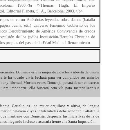
rcelona, 1980.<br />Thomas, Hugh: El Imperio
;ol. Editorial Planeta, S. A., Barcelona, 2003.</p>
ropas de varón Anécdotas-leyendas sobre damas (batalla
papisa Juana, etc.) Universo femenino Gobierno de los
licos Descubrimiento de América Convivencia de credos
Expulsión de los judíos Inquisición-Herejías Christine de
os propios del paso de la Edad Media al Renacimiento
erciantes. Domenja es una mujer de carácter y abierta de mente
e le ha tocado vivir, luchará para ver cumplidos sus anhelos
 saber y libertad. Muchas veces, Domenja pecará de ser en exceso
uiera imponerse, ella buscará otra vía para materializar sus
ncia. Cattalin es una mujer orgullosa y altiva, de lengua
marido calavera cuyas infidelidades debe soportar. Cattalin, a
l que mantiene con Domenja, desprecia las iniciativas de la de
lanes, llegando incluso a acusarla frente a la Santa Inqusición.