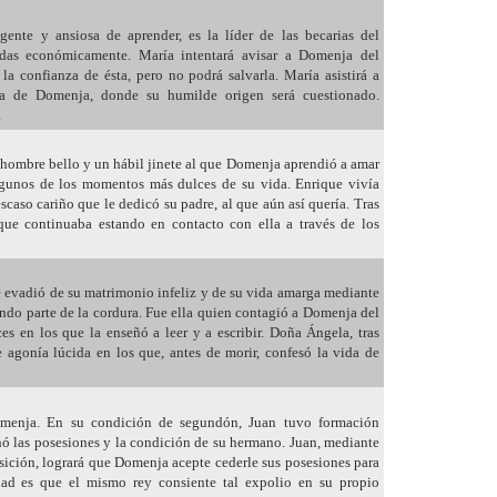
ente y ansiosa de aprender, es la líder de las becarias del
das económicamente. María intentará avisar a Domenja del
 la confianza de ésta, pero no podrá salvarla. María asistirá a
ria de Domenja, donde su humilde origen será cuestionado.
.
hombre bello y un hábil jinete al que Domenja aprendió a amar
lgunos de los momentos más dulces de su vida. Enrique vivía
scaso cariño que le dedicó su padre, al que aún así quería. Tras
que continuaba estando en contacto con ella a través de los
evadió de su matrimonio infeliz y de su vida amarga mediante
diendo parte de la cordura. Fue ella quien contagió a Domenja del
ices en los que la enseñó a leer y a escribir. Doña Ángela, tras
e agonía lúcida en los que, antes de morir, confesó la vida de
menja. En su condición de segundón, Juan tuvo formación
nó las posesiones y la condición de su hermano. Juan, mediante
sición, logrará que Domenja acepte cederle sus posesiones para
dad es que el mismo rey consiente tal expolio en su propio