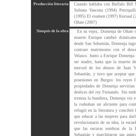
Producción literaria
Cuando hablaba con Buffalo Bill M
Sultana Vascona (1994) Petriquil
(1995) El examen (1997) Kursaal 
Oñate (2007)
Sinopsis de la obra
En su vejez, Domenja de Oñate r
muerte Enrique cambió drásticam
desde San Sebastián, Domenja ingre
contraer matrimonio con el desce
Velasco. Junto a Enrique Domenja c
ser madre, hasta que la muerte de
merced de los abusos de Juan V
Sebastián, y tuvo que aceptar que
posesiones en Burgos: los reyes fa
propiedades de Domenja servirían 
deslices del rey Fernando. Sin emb
tristeza la hundiera, Domenja vio e
la rodeaban un aliciente para con
refugió en la literatura y concibió 
que educar a las mujeres para darl
revolucionario de su idea, la escu
que las oscuras sombras de la I
Sebastián y marchitaron sus aspi