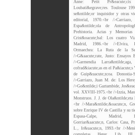
Anne: Petit Pr&eacute;cis
Loubati&egrave;res. Toulouse 199
se&ntilde;or inquisidor y otras v
editorial, 1970.<br />Carriaz
Espa&ntilde;ola de Antropolog
Prehistoria. Actas y Memorias
Crist&oacute;bal: Los cuatro Via
Madrid, 1986.<br />Elvira, Pl
Ormaechea: La Ruta de la Sed
/>G&aacute;rate, Justo: Ensayos E
/>Garmendia Larra&ntilde;ag
cofrad&iacute;as en el Pa&iacute;s 
de Guip&uacute;zcoa. Donostia-
/>Garriazo, Juan M. de: Los Here
/>Go&ntilde;i Gaztambide, Jos&eacu
vol. XXVIII-1975.<br />Izzia, Mass
Monstruos. J. J. de Ola&ntilde;eta
<br />Mara&ntilde;&oacute;n, Gre
sobre Enrique IV de Castilla y su t
Espasa-Calpe, Madrid, 19
Gorriar&aacute;n, Carlos: Casa, Pr
L., Ir&uacute;n, 1993.<br />Men
completas. Heter., Lib. II