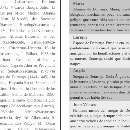
 de Catharisme. Editions
María
8.<br />Caroa Baroja, Julio: El
Alumna de Domenja. María, intelig
idas por oficio. Madrid: Alianza
obispado, muchachas poco afortuna
o, Juan M.&ordf; de: Sociedad
peligro que corre Alda sin traicionar
reuniones cortesanas como secreta
&iacute;a, Etnolog&iacute;a y
Acabará embarcándose hacia América
 IV, 1925.<br />Col&oacute;n,
jes. Alianza Editorial, S. A.,
Enrique
&aacute;cido, Garc&iacute;a-
Esposo de Domenja. Enrique era un 
paulatinamente y con el que pasó a
a. Cuadernos-Historia 16.<br
amargado por las humillaciones y el e
uskarianos, I. Bilbao, 1935.<br
su muerte, Domenja sintió que Enri
a, Juan: Gremios, oficios y
naipes.
Vasco. Caja de Ahorros Provincial
Ángela
San Sebasti&aacute;n, 1979.<br
Suegra de Domenja. Doña Ángela se 
jes de Durango (1441-1445).<br
la literatura y las artes, y acabó per
te;: Hispania Sacra. Separata del
amor a las letras, en los tiempos fel
imo: Diccionario Ilustrado de los
intentar suicidarse, pasó unos días d
 Editor. Palma de Mallorca, 1996.
penurias que había llevado.
gorio: Ensayo biol&oacute;gico
Juan Velasco
iempo (Colecci&oacute;n Austral).
Hermano menor del suegro de Do
69.<br />Mart&iacute;nez
eclesiástica, aunque siempre ambicio
ovincia, Rey. Ed. Alberdania, S.
amenazas veladas de acudir a la Inqui
&eacute;ndez Pelayo, M.: Obras
que se haga cargo, aunque la reali
I. Cap. VI.<br />Meseguer-