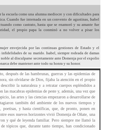
 la escuela como una alumna mediocre y con dificultades para
sica. Cuando fue internada en un convento de agustinas, Isabel
actuando como castrato, hasta que se enamoró y su amante fue
ntidad, el propio papa la conminó a no volver a pisar los
ujer envejecida por las continuas gestiones de Estado y el
s infidelidades de su marido. Isabel, siempre rodeada de damas
er noble al disculparse secretamente ante Domenja por el expolio
monarca debe mantener ante todo su honra y su honor.
algué y cabalgué, por el llano, cortando el viento, a la cabeza de mi tropa, mi suegro a un lado y Enrique al otro. E incluso lancé varias saeteas con la ballesta, hasta que el fuego de los contrarios empezó a tirar casi a dar y, contra mi voluntad, me obligaron a volver al campamento. Un mes más tarde, mi suegro, aquel Velasco tan grande y tan duro que había hecho sufrir tanto a su familia, moría atravesado por una saeta como las que yo tiré jugando a la dama guerrera (37). Cattalin ya era una mujer. Le había pasado eso que a nuestra edad esperábamos con miedo y con ganas. Para las de nuestra clase, aquel acontecimiento suponía que, si ya estábamos comprometidas en matrimonio con el hijo de alguna familia amiga, la boda se celebraría enseguida y, si no, como yo creía que era mi caso, nos buscarían rápidamente un marido o decidirían que entrásemos en un convento. A nosotras no se nos daba la opción de elegir, pero, como no se nos ocurría que las cosas pudieran hacerse de otra forma, la mayoría obedecíamos a nuestros padres sin rechistar y hasta con ilusión, porque esa era la manera de entrar en el mundo mágico de los adultos. Así que aquella tarde Cattalin nos dio verdadera envidia (56). Eso de los herejes de Durango era por Justiñe. Aquella ignorante lo confundía todo y se organizaba un barullo tremendo entre los cátaros y los herejes de Durango. La abuela de Justiñe, nacida en el Languedoc, había sido cátara, y ella se había quedado con la costumbre de llamar bons-hommes y bonnes-femmes a los hombres y a las mujeres que le parecían honrados y buenos, pero, por lo demás, Justiñe era católica, apostólica y romana. Eso sí, su historia favorita era la del castillo de Montségur y a mí aquella historia me parecía preciosa. Justiñe decía que el nombre de cátaros se lo había inventado con muy mala idea un clérigo, Eckbert de Schönau, y que quería decir «adoradores del gato» o «brujos», por eso los cátaros nunca se llamaban así a sí mismos, sino cristianos, pobres de Cristo, apóstoles o amados de Dios. Lo de Montségur pasó en 1244. Montségur era un hermoso castillo, que estaba muy alto, en la cima del monte Tabo, a 1271 metros de altura y pertenecía a los señores de Péreille. Allí la gente vivía feliz. El castillo llevaba muchos meses sitiado por las tropas del papa y del rey de Francia, que querían ser dueños de aquellas tierras. Entonces los habitantes, al verse sin salida, pidieron una tregua de quince días para preparar una rendición. El 15 de marzo de 1244 celebraron por última vez el equinoccio de primavera y, al día siguiente, aunque sabían que si abjuraban de su fe se salvarían de la hoguera, Bertrand Marti, lleno de emoción, les dio la consolación, una especie de bendición cátara, y muchos de ellos se entregaron para ser quemados. Justiñe contaba que abandonaron el castillo y bajaron por el sendero que los llevaba a la hoguera cantando, serenos y en paz. Entre los que murieron allí estaban Corba, la esposa de Raimond Péreille, el señor de esas tierras, y su hija Esclaramonde. Y también otras mujeres valientes como Auda Faura, Blanca de Laurac, Bruna de Montelló y Gera de Fanjoux. Yo siempre lloraba cuando llegaba el final de la historia, porque Justiñe me decía que del hermoso castillo ya no quedaba nada, sólo unas ruinas tristes (58-59). El libro contaba la vida de la escritora Christine de Pizán. Christine había