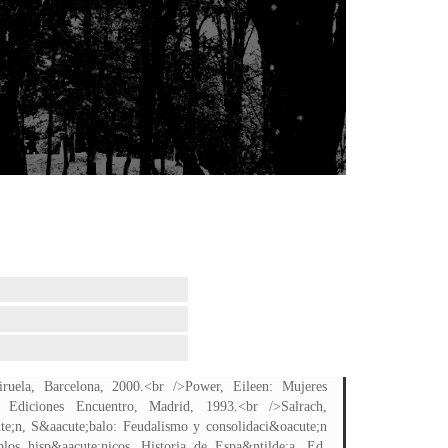
Siruela, Barcelona, 2000.<br />Power, Eileen: Mujeres
. Ediciones Encuentro, Madrid, 1993.<br />Salrach,
e;n, S&aacute;balo: Feudalismo y consolidaci&oacute;n
los hisp&aacute;nicos. Historia de Espa&ntilde;a. Ed.