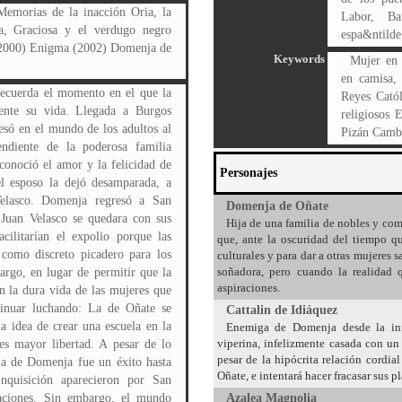
emorias de la inacción Oria, la
Labor, Ba
la, Graciosa y el verdugo negro
espa&ntilde
(2000) Enigma (2002) Domenja de
Keywords
Mujer en 
en camisa, 
ecuerda el momento en el que la
Reyes Cató
ente su vida. Llegada a Burgos
religiosos 
só en el mundo de los adultos al
Pizán Cambi
ndiente de la poderosa familia
onoció el amor y la felicidad de
Personajes
l esposo la dejó desamparada, a
elasco. Domenja regresó a San
Domenja de Oñate
 Juan Velasco se quedara con sus
Hija de una familia de nobles y com
cilitarían el expolio porque las
que, ante la oscuridad del tiempo qu
como discreto picadero para los
culturales y para dar a otras mujeres
soñadora, pero cuando la realidad q
argo, en lugar de permitir que la
aspiraciones.
n la dura vida de las mujeres que
tinuar luchando: La de Oñate se
Cattalin de Idiáquez
la idea de crear una escuela en la
Enemiga de Domenja desde la infa
viperina, infelizmente casada con un 
es mayor libertad. A pesar de lo
pesar de la hipócrita relación cordia
ela de Domenja fue un éxito hasta
Oñate, e intentará hacer fracasar sus p
nquisición aparecieron por San
raciones. Sin embargo, el mundo
Azalea Magnolia