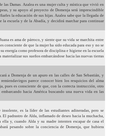
e las Damas. Azalea es una mujer culta y mística que vivió en
ropeas, y su apoyo al proyecto de Domenja será imprescindible
iarles la educación de sus hijas. Azalea sabe que la llegada de
 de la escuela y de la Abadía, y decidirá marchar para continuar
uana es ama de párroco, y siente que su vida se marchita entre
 es consciente de que la mujer ha sido educada para eso y no se
a su energía como profesora de disciplina e higiene en la escuela
a materializar sus sueños embarcándose hacia las nuevas tierras
acará a Domenja de un apuro en las calles de San Sebastián, y
 remiendavirgos parece conocer bien los resquicios del alma
, pues es consciente de que, con la correcta instrucción, otro
ará embarcando hacia América buscando una nueva vida en las
nsolente, es la líder de las estudiantes adineradas, pero se
a. El padrastro de Alda, inflamado de deseo hacia la muchacha,
n ella y, cuando Alda y su madre intenten escapar de casa el
acabará pesando sobre la conciencia de Domenja, que hubiera