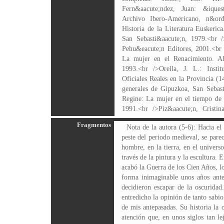
Fern&aacute;ndez, Juan: &ique
Archivo Ibero-Americano, n&or
Historia de la Literatura Euskeric
San Sebasti&aacute;n, 1979.<br /
Pehu&eacute;n Editores, 2001.<br 
La mujer en el Renacimiento. Ali
1993.<br />Orella, J. L.: Insti
Oficiales Reales en la Provincia (1
generales de Gipuzkoa, San Sebast
Regine: La mujer en el tiempo de 
1991.<br />Piz&aacute;n, Cristi
Fragmentos
Nota de la autora (5-6): Hacia el año 1492, la tenebrosa Edad Media dio paso al Renacimiento. El Renacimiento, después de las hambrunas, guerras y las epidemias de peste del periodo medieval, se pareció a una gran explosión de luz, a una enorme explosión de vida. El hombre, ahora, sin olvidarse de Dios, fijaba la atención en el propio hombre, en la tierra, en el universo, y se entregaba con pasión a intentar desentrañar los misterios del cosmos, a describir la naturaleza y a retratar cuerpos espléndidos a través de la pintura y la escultura. En esta nueva época hubo también calamidades, pero, por lo menos, disminuyeron las macabras epidemias de peste y, además, una vez que acabó la Guerra de los Cien Años, los hombres se tomaron un respiro en eso del guerrear. Y, en un ambiente tan propicio, las artes y las ciencias empezaron a desarrollarse de forma inimaginable unos años antes. Las mujeres, hasta ese momento siempre silenciosas y escondidas, se contagiaron también del ambiente de los nuevos tiempos y decidieron escapar de la oscuridad. Aparecen entonces en Europa figuras femeninas con luz propia, pensadoras, poetisas, y hasta científicas, que, de pronto, ponen en entredicho la opinión de tanto sabio rancio que dudaba sinceramente de la condición humana del sexo femenino. Entre esos nuevos horizontes vivió Domenja de Oñate, una de mis antepasadas. Su historia la oí contar muchas veces en casa. No sé qué habrá de verdad en lo que me dijeron y qué de leyenda familiar. Pero siempre me llamó la atención que, en unos siglos tan lejanos al nuestro, las mujeres empezáramos ya a rebelarnos contra la cantidad de tópicos que, durante tanto tiempo, han condicionado nuestra vida. Por eso, porque me gusta mucho esta historia, me he decidido a contar lo que me han dicho que pasó, tal y como yo me lo imagino. Contraportada: Domenja de Oñate es la historia de una mujer del siglo XV que, de pronto, ve su mundo roto, hecho añicos. Desde ese momento tiene que luchar. Intentará organizar una 