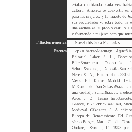
estaba cambiando: cada vez habí
cultura, América se convertía en u
para las mujeres, y la muerte de J
sus propiedades y, sobre todo, la 
una escuela en su propio castillo. L
y formando a mujeres para que mun
Filiación genérica
Novela histórica Memorias
Fuentes
<p>Albarrac&iacute;n, Agust&ia
Editorial Labor, S. L., Barcelo
Edici&oacute;n Donostiako 
Sebasti&aacute;n, Donostia-San Seb
Nerea S. A., Honarribia, 2000.<b
Vasco. Ed. Taurus. Madrid, 1982
M.&ordf; de: San Sebasti&aacute;n 
una ciudad). Samar&aacute;n edici
Arce, J. B.: Temas hisp&aacute
Gredos, 1974.<br />Beaulieu, Mich
Medieval. Oikos-tau, S. A. edicio
Europa del Renacimiento. Ed. Gru
<br />Berger, Marie Claude: Texte
Ondare, n&ordm; 14. 1998 par E