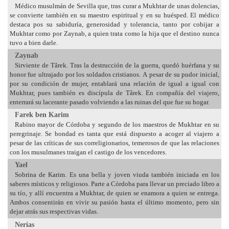
Médico musulmán de Sevilla que, tras curar a Mukhtar de unas dolencias,
se convierte también en su maestro espiritual y en su huésped. El médico
destaca pos su sabiduría, generosidad y tolerancia, tanto por cobijar a
Mukhtar como por Zaynab, a quien trata como la hija que el destino nunca
tuvo a bien darle.
Zaynab
Sirviente de Târek. Tras la destrucción de la guerra, quedó huérfana y su
honor fue ultrajado por los soldados cristianos. A pesar de su pudor inicial,
por su condición de mujer, entablará una relación de igual a igual con
Mukhtar, pues también es discípula de Târek. En compañía del viajero,
enterrará su lacerante pasado volviendo a las ruinas del que fue su hogar.
Farek ben Karim
Rabino mayor de Córdoba y segundo de los maestros de Mukhtar en su
peregrinaje. Se bondad es tanta que está dispuesto a acoger al viajero a
pesar de las críticas de sus correligionarios, temerosos de que las relaciones
con los musulmanes traigan el castigo de los vencedores.
Yael
Sobrina de Karim. Es una bella y joven viuda también iniciada en los
saberes místicos y religiosos. Parte a Córdoba para llevar un preciado libro a
su tío, y allí encuentra a Mukhtar, de quien se enamora a quien se entrega.
Ambos consentirán en vivir su pasión hasta el último momento, pero sin
dejar atrás sus respectivas vidas.
Nerías